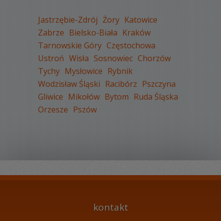
Jastrzębie-Zdrój
Żory
Katowice
Zabrze
Bielsko-Biała
Kraków
Tarnowskie Góry
Częstochowa
WYŚWIETLEŃ:
1661
Ustroń
Wisła
Sosnowiec
Chorzów
KOMENTARZY:
0
Tychy
Mysłowice
Rybnik
Wodzisław Śląski
Racibórz
Pszczyna
Gliwice
Mikołów
Bytom
Ruda Śląska
Orzesze
Pszów
WYŚWIETLEŃ:
2048
KOMENTARZY:
0
kontakt