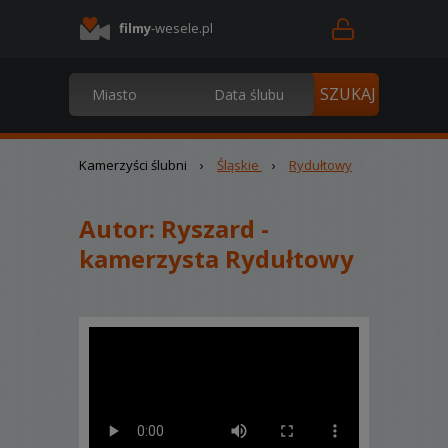
filmy
-wesele.pl
Kamerzyści ślubni
›
Śląskie
›
Rydułtowy
Autor:
Ryszard -
kamerzysta Rydułtowy