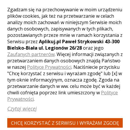
Zgadzam się na przechowywanie w moim urządzeniu
plików cookies, jak też na przetwarzanie w celach
analizy moich zachowań w niniejszym Serwisie moich
danych osobowych, zapisywanych w tych plikach,
WYŚWIETLEŃ:
1666
KOMENTARZY:
0
pozostawianych przeze mnie w ramach korzystania z
Serwisu przez
Aplikuj.pl Paweł Strykowski 43-300
Bielsko-Biała ul. Legionów 26/28
oraz jego
Zaufanych partnerów
. Więcej informacji związanych z
przetwarzaniem danych osobowych znajdą Państwo
w naszej
Polityce Prywatności
. Naciśniecie przycisku
"Chcę korzystać z serwisu i wyrażam zgodę" lub [x] w
tym oknie informacyjnym, oznacza zgodę. Zgoda na
WYŚWIETLEŃ:
1996
przetwarzanie danych w ww. celu może być w każdej
KOMENTARZY:
0
chwili cofnięta poprzez link umieszczony w
Polityce
Prywatności
.
Czytaj więcej
CHCĘ KORZYSTAĆ Z SERWISU I WYRAŻAM ZGODĘ