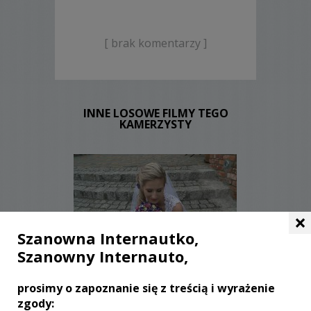
[ brak komentarzy ]
INNE LOSOWE FILMY TEGO
KAMERZYSTY
×
Szanowna Internautko,
Szanowny Internauto,
WYŚWIETLEŃ:
2413
KOMENTARZY:
0
prosimy o zapoznanie się z treścią i wyrażenie
zgody: