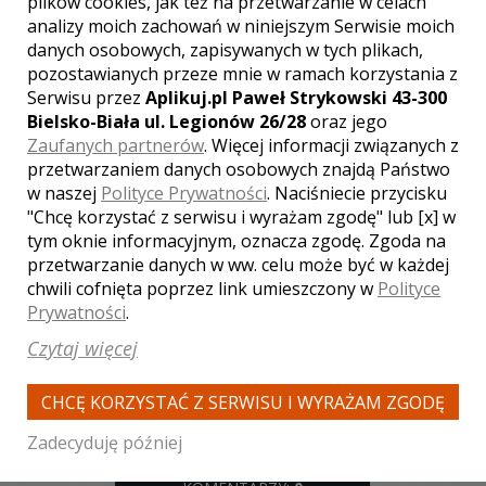
plików cookies, jak też na przetwarzanie w celach
analizy moich zachowań w niniejszym Serwisie moich
danych osobowych, zapisywanych w tych plikach,
pozostawianych przeze mnie w ramach korzystania z
WYŚWIETLEŃ:
2062
KOMENTARZY:
0
Serwisu przez
Aplikuj.pl Paweł Strykowski 43-300
Bielsko-Biała ul. Legionów 26/28
oraz jego
Zaufanych partnerów
. Więcej informacji związanych z
przetwarzaniem danych osobowych znajdą Państwo
w naszej
Polityce Prywatności
. Naciśniecie przycisku
"Chcę korzystać z serwisu i wyrażam zgodę" lub [x] w
tym oknie informacyjnym, oznacza zgodę. Zgoda na
przetwarzanie danych w ww. celu może być w każdej
WYŚWIETLEŃ:
2537
chwili cofnięta poprzez link umieszczony w
Polityce
KOMENTARZY:
0
Prywatności
.
Czytaj więcej
CHCĘ KORZYSTAĆ Z SERWISU I WYRAŻAM ZGODĘ
Zadecyduję później
WYŚWIETLEŃ:
2235