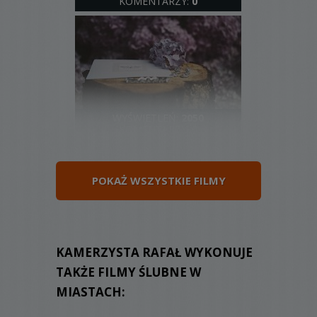
KOMENTARZY:
0
WYŚWIETLEŃ:
2050
KOMENTARZY:
0
POKAŻ WSZYSTKIE FILMY
WYŚWIETLEŃ:
2102
KAMERZYSTA RAFAŁ WYKONUJE
KOMENTARZY:
0
TAKŻE FILMY ŚLUBNE W
MIASTACH: