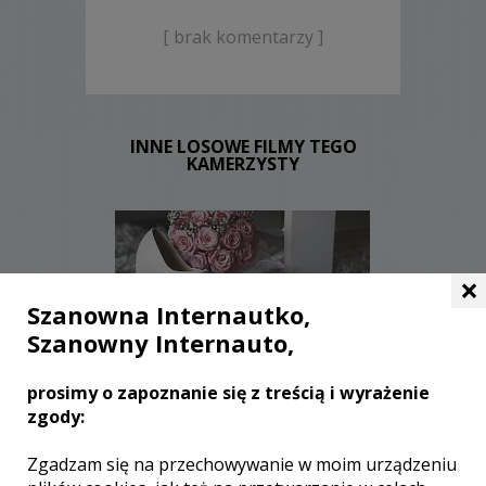
[ brak komentarzy ]
INNE LOSOWE FILMY TEGO
KAMERZYSTY
×
Szanowna Internautko,
Szanowny Internauto,
WYŚWIETLEŃ:
2319
KOMENTARZY:
0
prosimy o zapoznanie się z treścią i wyrażenie
zgody:
Zgadzam się na przechowywanie w moim urządzeniu