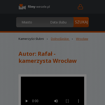
filmy
-wesele.pl
Kamerzyści ślubni
›
Dolnośląskie
›
Wrocław
Autor:
Rafał -
kamerzysta Wrocław