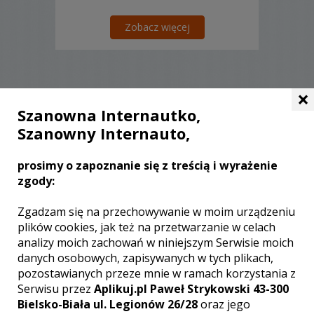
Zobacz więcej
×
Liczba pozycji:
0
Szanowna Internautko,
Szanowny Internauto,
prosimy o zapoznanie się z treścią i wyrażenie
zgody:
WOJEWÓDZTWO ŚWIĘTOKRZYSKIE –
ZOBACZ LISTĘ KAMERZYSTÓW Z
Zgadzam się na przechowywanie w moim urządzeniu
INNYCH MIAST:
plików cookies, jak też na przetwarzanie w celach
analizy moich zachowań w niniejszym Serwisie moich
Wideofilmowanie Kielce
danych osobowych, zapisywanych w tych plikach,
Wideofilmowanie Sandomierz
pozostawianych przeze mnie w ramach korzystania z
Wideofilmowanie Ostrowiec
Serwisu przez
Aplikuj.pl Paweł Strykowski 43-300
Świętokrzyski
Bielsko-Biała ul. Legionów 26/28
oraz jego