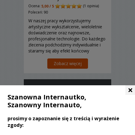
Ocena:
(1 opinia)
5,00 / 5
Poleceń: 90
W naszej pracy wykorzystujemy
artystyczne wykształcenie, wieloletnie
doświadczenie oraz najnowsze,
profesjonalne technologie. Do każdego
zlecenia podchodzimy indywidualnie i
staramy się aby efekt końcowy
przekazywał zarówno nasze idee jak i
uwzględniał wizję klienta. Zajmujemy
Zobacz więcej
się: wideofilmowaniem, fotografią
okolicznościową, biznesową,...
×
Szanowna Internautko,
Szanowny Internauto,
prosimy o zapoznanie się z treścią i wyrażenie
zgody: