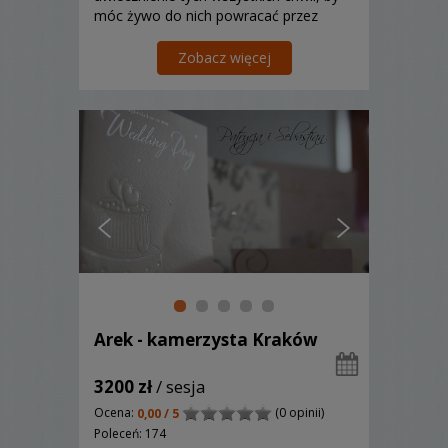
móc żywo do nich powracać przez
oglądanie filmu zrealizowanego dla
Was. Zapraszam!
Zobacz więcej
Arek - kamerzysta Kraków
3200 zł
/ sesja
Ocena:
(0 opinii)
0,00 / 5
Poleceń: 174