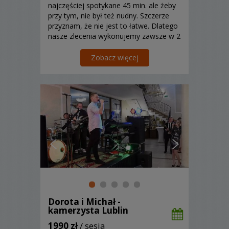
najczęściej spotykane 45 min. ale żeby
przy tym, nie był też nudny. Szczerze
przyznam, że nie jest to łatwe. Dlatego
nasze zlecenia wykonujemy zawsze w 2
osobowym składzie stosując często 4
aparaty/bezlusterkowce i mało kiedy
Zobacz więcej
mamy czas usiąść :) Ꙭ
Dorota i Michał -
kamerzysta Lublin
1990 zł
/ sesja