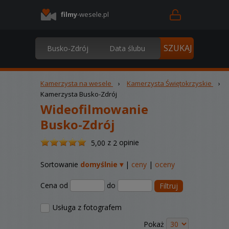
filmy
-wesele.pl
Kamerzysta na wesele
›
Kamerzysta Świętokrzyskie
›
Kamerzysta Busko-Zdrój
Wideofilmowanie
Busko-Zdrój
/
z
opinie
5,00
2
5
Sortowanie
domyślnie ▾
|
ceny
|
oceny
Cena od
do
Filtruj
Usługa z fotografem
Pokaż