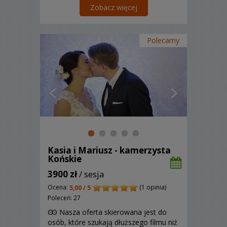
przypomni Wam tamten czas.
Zobacz więcej
Polecamy
Kasia i Mariusz - kamerzysta
Końskie
3900 zł
/ sesja
Ocena:
(1 opinia)
5,00 / 5
Poleceń: 27
Ꙭ Nasza oferta skierowana jest do
osób, które szukają dłuższego filmu niż