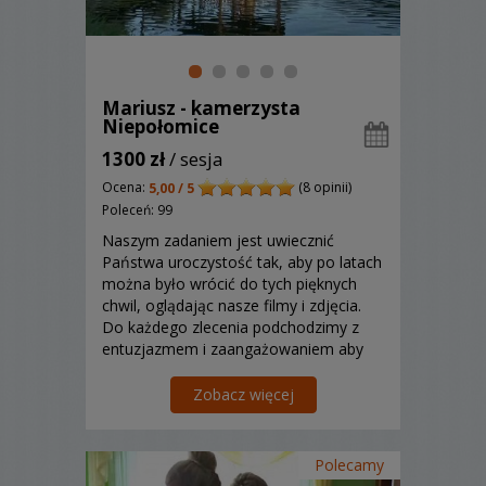
Mariusz - kamerzysta
Niepołomice
1300 zł
/ sesja
Ocena:
(8 opinii)
5,00 / 5
Poleceń: 99
Naszym zadaniem jest uwiecznić
Państwa uroczystość tak, aby po latach
można było wrócić do tych pięknych
chwil, oglądając nasze filmy i zdjęcia.
Do każdego zlecenia podchodzimy z
entuzjazmem i zaangażowaniem aby
zrealizowany film i zdjęcia w pełni
oddawał emocje i uczucia podczas tego
Zobacz więcej
szczególnego wydarzenia.
Polecamy