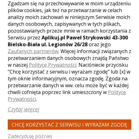
Zgadzam się na przechowywanie w moim urządzeniu
plików cookies, jak też na przetwarzanie w celach
Radek - kamerzysta Kraków
analizy moich zachowań w niniejszym Serwisie moich
danych osobowych, zapisywanych w tych plikach,
1200 zł
/ sesja
pozostawianych przeze mnie w ramach korzystania z
Ocena:
(0 opinii)
Serwisu przez
Aplikuj.pl Paweł Strykowski 43-300
0,00 / 5
Poleceń: 376
Bielsko-Biała ul. Legionów 26/28
oraz jego
Zaufanych partnerów
. Więcej informacji związanych z
Oferujemy dużą ilość pakietów video i
przetwarzaniem danych osobowych znajdą Państwo
foto, spośród których każdy znajdzie
w naszej
Polityce Prywatności
coś dla Siebie. Zapraszam do kontaktu,
. Naciśniecie przycisku
na prawdę warto !!!
"Chcę korzystać z serwisu i wyrażam zgodę" lub [x] w
tym oknie informacyjnym, oznacza zgodę. Zgoda na
przetwarzanie danych w ww. celu może być w każdej
chwili cofnięta poprzez link umieszczony w
Polityce
Zobacz więcej
Prywatności
.
Czytaj więcej
CHCĘ KORZYSTAĆ Z SERWISU I WYRAŻAM ZGODĘ
Zadecyduję później