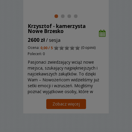
Krzysztof - kamerzysta
Nowe Brzesko
2600 zł
/ sesja
Ocena:
(0 opinii)
0,00 / 5
Poleceń: 0
Pasjonaci zwiedzający wciąż nowe
miejsca, szukający najpiękniejszych i
najciekawszych zakątków. To dzięki
Wam – Nowożeńcom widzieliśmy już
setki emocji i wzruszeń. Mogliśmy
poznać wyjątkowe osoby, które w
naszej pamięci zagościły na długo.
Wiemy, że mamy jeszcze wiele do
Zobacz więcej
odkrycia i poznania.