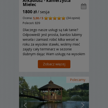
Arkadiusz - kamerzysta
Mielec
1800 zł
/ sesja
Ocena:
(34 opinii)
5,00 / 5
Poleceń: 839
Dlaczego nasze usługi są tak tanie?
Odpowiedź jest prosta, bardzo lubimy
wesela i zamiast robić kilka wesel w
roku za wysokie stawki, wolimy mieć
zajęty cały terminarz w sezonie
ślubnym dając Wam usługę na wysokim
poziomie w przystępnej cenie.
Zobacz więcej
Polecamy