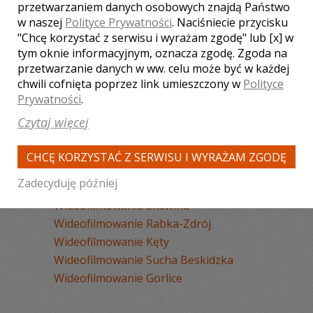
Wideofilmowanie Wadowice
przetwarzaniem danych osobowych znajdą Państwo
w naszej
Polityce Prywatności
. Naciśniecie przycisku
Wideofilmowanie Wieliczka
"Chcę korzystać z serwisu i wyrażam zgodę" lub [x] w
Wideofilmowanie Bochnia
tym oknie informacyjnym, oznacza zgodę. Zgoda na
Wideofilmowanie Brzesko
przetwarzanie danych w ww. celu może być w każdej
Wideofilmowanie Nowy Targ
chwili cofnięta poprzez link umieszczony w
Polityce
Wideofilmowanie Olkusz
Prywatności
.
Wideofilmowanie Myślenice
Czytaj więcej
Wideofilmowanie Oświęcim
Wideofilmowanie Chrzanów
CHCĘ KORZYSTAĆ Z SERWISU I WYRAŻAM ZGODĘ
Wideofilmowanie Andrychów
Zadecyduję później
Wideofilmowanie Limanowa
Wideofilmowanie Skawina
Wideofilmowanie Rabka-Zdrój
Wideofilmowanie Kęty
Wideofilmowanie Sucha Beskidzka
Wideofilmowanie Gorlice