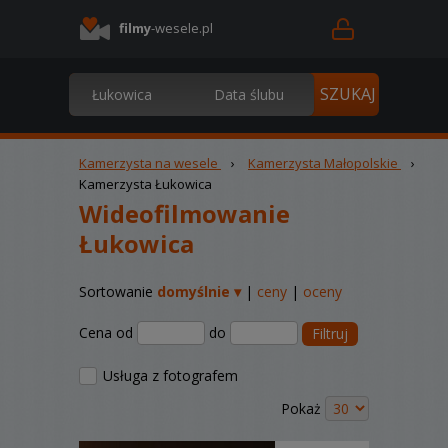
filmy
-wesele.pl
Kamerzysta na wesele
›
Kamerzysta Małopolskie
›
Kamerzysta Łukowica
Wideofilmowanie
Łukowica
Sortowanie
domyślnie ▾
|
ceny
|
oceny
Cena od
do
Filtruj
Usługa z fotografem
Pokaż