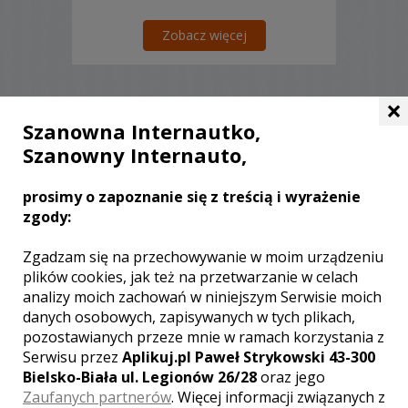
Zobacz więcej
×
Szanowna Internautko,
Liczba pozycji:
0
Szanowny Internauto,
prosimy o zapoznanie się z treścią i wyrażenie
zgody:
WOJEWÓDZTWO MAŁOPOLSKIE –
Zgadzam się na przechowywanie w moim urządzeniu
ZOBACZ LISTĘ KAMERZYSTÓW Z
plików cookies, jak też na przetwarzanie w celach
INNYCH MIAST:
analizy moich zachowań w niniejszym Serwisie moich
danych osobowych, zapisywanych w tych plikach,
Wideofilmowanie Kraków
pozostawianych przeze mnie w ramach korzystania z
Wideofilmowanie Zakopane
Serwisu przez
Aplikuj.pl Paweł Strykowski 43-300
Wideofilmowanie Tarnów
Bielsko-Biała ul. Legionów 26/28
oraz jego
Wideofilmowanie Nowy Sącz
Zaufanych partnerów
. Więcej informacji związanych z