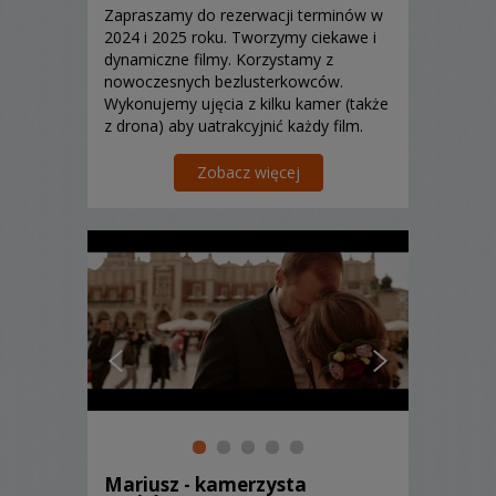
Zapraszamy do rezerwacji terminów w
2024 i 2025 roku. Tworzymy ciekawe i
dynamiczne filmy. Korzystamy z
nowoczesnych bezlusterkowców.
Wykonujemy ujęcia z kilku kamer (także
z drona) aby uatrakcyjnić każdy film.
Przykładamy dużą wagę do montażu.
Staramy się tworzyć jak najkrótsze
Zobacz więcej
materiały video, jednakże ostateczną
długość filmu konsultujemy z...
Mariusz - kamerzysta