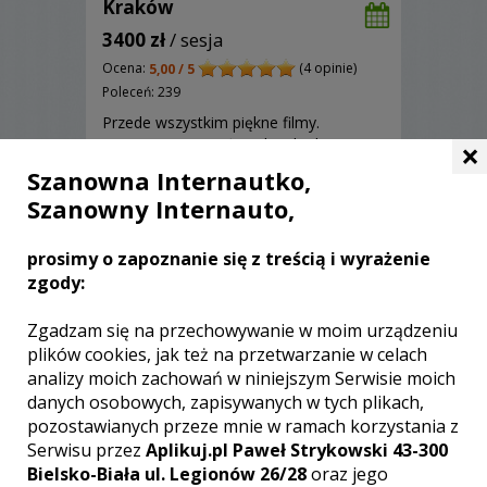
Kraków
3400 zł
/ sesja
Ocena:
(4 opinie)
5,00 / 5
Poleceń: 239
Przede wszystkim piękne filmy.
Kreatywny Montaż, piękne kadry i ujęcia
×
pełne emocji Rozsądne, negocjowalne
Szanowna Internautko,
stawki. Sesja w plenerze gratis w
Szanowny Internauto,
pakiecie z foto. Serdecznie zapraszam
na niezobowiązującą prezentację w
biurze w Krakowie
prosimy o zapoznanie się z treścią i wyrażenie
Zobacz więcej
zgody:
Zgadzam się na przechowywanie w moim urządzeniu
plików cookies, jak też na przetwarzanie w celach
analizy moich zachowań w niniejszym Serwisie moich
danych osobowych, zapisywanych w tych plikach,
pozostawianych przeze mnie w ramach korzystania z
Serwisu przez
Aplikuj.pl Paweł Strykowski 43-300
Bielsko-Biała ul. Legionów 26/28
oraz jego