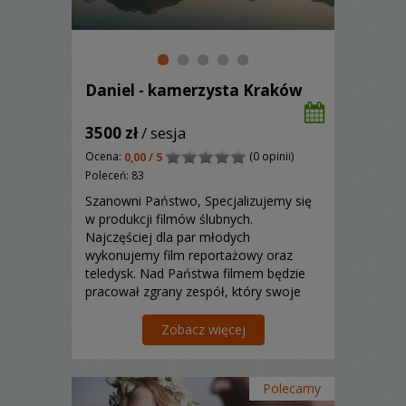
Daniel - kamerzysta Kraków
3500 zł
/ sesja
Ocena:
(0 opinii)
0,00 / 5
Poleceń: 83
Szanowni Państwo, Specjalizujemy się
w produkcji filmów ślubnych.
Najczęściej dla par młodych
wykonujemy film reportażowy oraz
teledysk. Nad Państwa filmem będzie
pracował zgrany zespół, który swoje
doświadczenie zdobywał przy
produkcjach komercyjnych i ślubnych
Zobacz więcej
od 2011roku. Zdobyliśmy kilka nagród i
wyróżnień w Polsce w branży filmów
ślubnych. ...
Polecamy