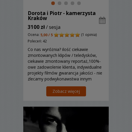
Dorota i Piotr - kamerzysta
Kraków
3100 zł
/ sesja
Ocena:
(1 opinia)
5,00 / 5
Poleceń: 42
Co nas wyróżnia? ilość ciekawie
zmontowanych klipów / teledysków,
ciekawie zmontowany reportaż,100%-
owe zadowolenie klienta, indywidualne
projekty filmów gwarancja jakości - nie
zlecamy podwykonawstwa innym
osobom.
Zobacz więcej