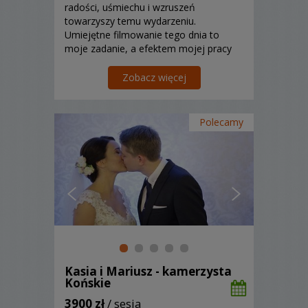
radości, uśmiechu i wzruszeń
towarzyszy temu wydarzeniu.
Umiejętne filmowanie tego dnia to
moje zadanie, a efektem mojej pracy
jest unikalna pamiątka, która zawsze
przypomni Wam tamten czas.
Zobacz więcej
Polecamy
Kasia i Mariusz - kamerzysta
Końskie
3900 zł
/ sesja