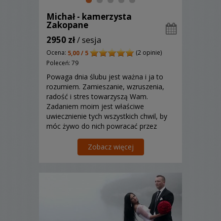
Michał - kamerzysta
Zakopane
2950 zł
/ sesja
Ocena:
(2 opinie)
5,00 / 5
Poleceń: 79
Powaga dnia ślubu jest ważna i ja to
rozumiem. Zamieszanie, wzruszenia,
radość i stres towarzyszą Wam.
Zadaniem moim jest właściwe
uwiecznienie tych wszystkich chwil, by
móc żywo do nich powracać przez
oglądanie filmu zrealizowanego dla
Was. Zapraszam!
Zobacz więcej