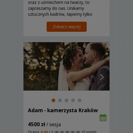
oraz z uśmiechem na twarzy, to
zapraszamy do nas. Unikamy
sztucznych kadrów, łapiemy tylko
szczere emocje.
Zobacz więcej
Adam - kamerzysta Kraków
4500 zł
/ sesja
Ocena:
(0 opinii)
0,00 / 5