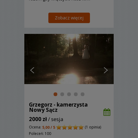
Zobacz więcej
Grzegorz - kamerzysta
Nowy Sącz
2000 zł
/ sesja
Ocena:
(1 opinia)
5,00 / 5
Poleceń: 100