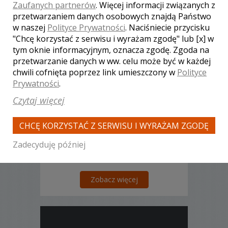
Zaufanych partnerów
. Więcej informacji związanych z
przetwarzaniem danych osobowych znajdą Państwo
w naszej
Polityce Prywatności
. Naciśniecie przycisku
"Chcę korzystać z serwisu i wyrażam zgodę" lub [x] w
Ireneusz - kamerzysta
tym oknie informacyjnym, oznacza zgodę. Zgoda na
Kraków
przetwarzanie danych w ww. celu może być w każdej
3300 zł
/ sesja
chwili cofnięta poprzez link umieszczony w
Polityce
Ocena:
(4 opinie)
Prywatności
.
5,00 / 5
Poleceń: 260
Czytaj więcej
Dynamiczny montaż filmu, a także
wspaniała postprodukcja w jakości High
CHCĘ KORZYSTAĆ Z SERWISU I WYRAŻAM ZGODĘ
Definition pozwalają uzyskać idealne
nagranie. Filmowanie lustrzankami
Zadecyduję później
video DSLR, bezprzewodowe
mikrofony, systemy stabilizacji
steadicam... to tylko niektóre z cech
naszych realizacji...
Zobacz więcej