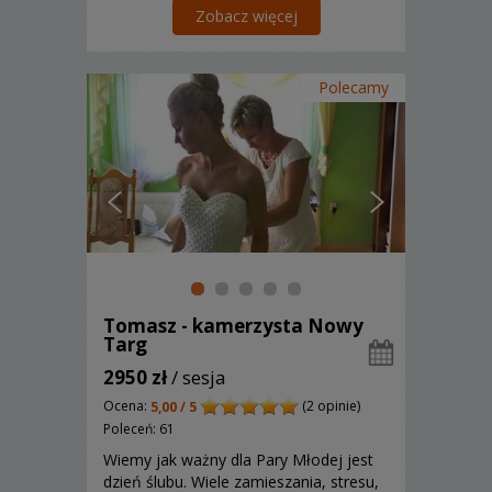
w naszych filmach chcemy zawsze
Zobacz więcej
uchwyci
Polecamy
Tomasz - kamerzysta Nowy
Targ
2950 zł
/ sesja
Ocena:
(2 opinie)
5,00 / 5
Poleceń: 61
Wiemy jak ważny dla Pary Młodej jest
dzień ślubu. Wiele zamieszania, stresu,