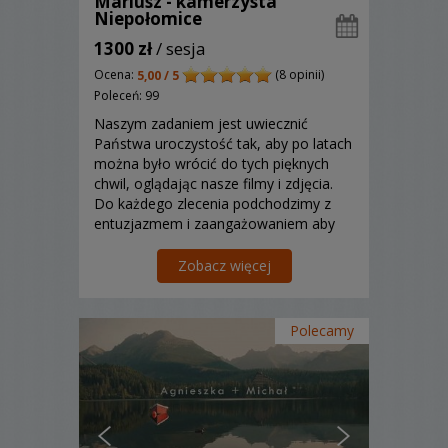
Mariusz - kamerzysta
Niepołomice
1300 zł
/ sesja
Ocena:
(8 opinii)
5,00 / 5
Poleceń: 99
Naszym zadaniem jest uwiecznić
Państwa uroczystość tak, aby po latach
można było wrócić do tych pięknych
chwil, oglądając nasze filmy i zdjęcia.
Do każdego zlecenia podchodzimy z
entuzjazmem i zaangażowaniem aby
zrealizowany film i zdjęcia w pełni
oddawał emocje i uczucia podczas tego
Zobacz więcej
szczególnego wydarzenia.
Polecamy