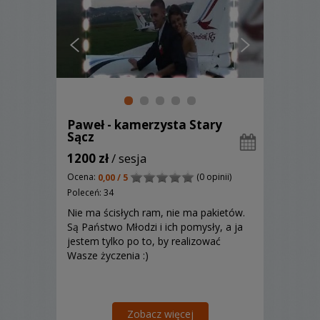
Paweł - kamerzysta Stary
Sącz
1200 zł
/ sesja
Ocena:
(0 opinii)
0,00 / 5
Poleceń: 34
Nie ma ścisłych ram, nie ma pakietów.
Są Państwo Młodzi i ich pomysły, a ja
jestem tylko po to, by realizować
Wasze życzenia :)
Zobacz więcej