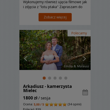
Wykonujemy również ujęcia filmowe jak
i zdjęcia z "lotu ptaka" Zapraszam do
poznania mojej oferty.
Zobacz więcej
Polecamy
Arkadiusz - kamerzysta
Mielec
1800 zł
/ sesja
Ocena:
(34 opinii)
5,00 / 5
Poleceń: 839