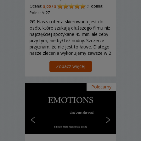
Ocena:
(1 opinia)
5,00 / 5
Poleceń: 27
Ꙭ Nasza oferta skierowana jest do
osób, które szukają dłuższego filmu niż
najczęściej spotykane 45 min. ale żeby
przy tym, nie był też nudny. Szczerze
przyznam, że nie jest to łatwe. Dlatego
nasze zlecenia wykonujemy zawsze w 2
osobowym składzie stosując często 4
aparaty/bezlusterkowce i mało kiedy
Zobacz więcej
mamy czas usiąść :) Ꙭ
Polecamy