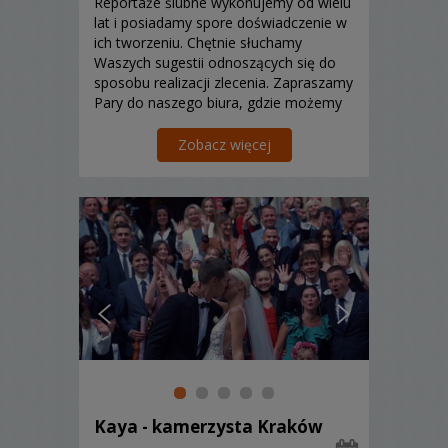
Reportaże ślubne wykonujemy od wielu
lat i posiadamy spore doświadczenie w
ich tworzeniu. Chętnie słuchamy
Waszych sugestii odnoszących się do
sposobu realizacji zlecenia. Zapraszamy
Pary do naszego biura, gdzie możemy
spokojnie omówić szczegóły. Mamy dla
Was przygotowane trzy oferty
Zobacz więcej
wideofilmowania uroczystości.
Kaya - kamerzysta Kraków