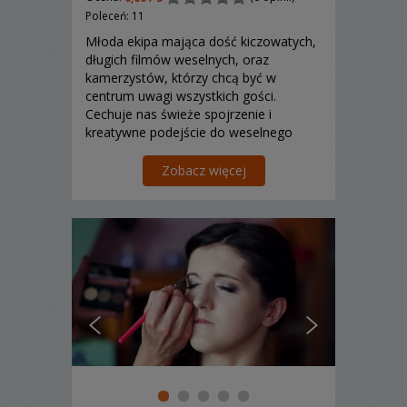
Poleceń: 11
Młoda ekipa mająca dość kiczowatych,
długich filmów weselnych, oraz
kamerzystów, którzy chcą być w
centrum uwagi wszystkich gości.
Cechuje nas świeże spojrzenie i
kreatywne podejście do weselnego
wideo. Dbamy o to aby nasze
obiektywy Was nie stresowały. Nasze
Zobacz więcej
filmy robią duże wrażenia na rodzinie i
znajomych, a co najważniejsze są
ponadczasowe, wię...