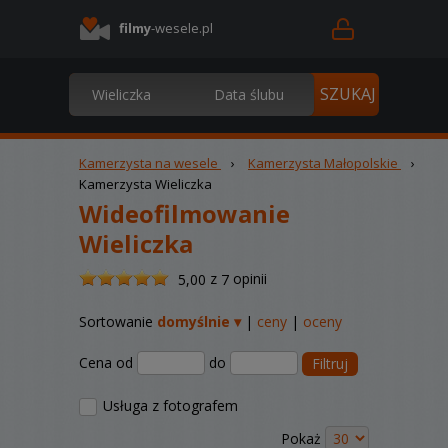
filmy
-wesele.pl
Kamerzysta na wesele
›
Kamerzysta Małopolskie
›
Kamerzysta Wieliczka
Wideofilmowanie
Wieliczka
/
z
opinii
5,00
7
5
Sortowanie
domyślnie ▾
|
ceny
|
oceny
Cena od
do
Filtruj
Usługa z fotografem
Pokaż