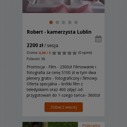
Robert - kamerzysta Lublin
2200 zł
/ sesja
Ocena:
(0 opinii)
0,00 / 5
Poleceń: 38
Promocja - Film - 2300zł Filmowanie i
fotografia za cenę 5100 zł w tym dwa
plenery gratis - fotograficzny i filmowy.
Oferta specjalna – krótki film z
teledyskiem oraz 400 zdjęć od
przygotowań do 1-szego tańca– 3600zł
Wykonanie filmów i fotografii to nasza
pasja, dlatego w tych niesamowitym
Zobacz więcej
dniu Waszego życia staramy się oddać
wiernie emocje ...
Polecamy