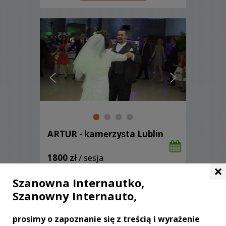
ARTUR - kamerzysta Lublin
1800 zł
/ sesja
×
Ocena:
(0 opinii)
0,00 / 5
Szanowna Internautko,
Poleceń: 61
Szanowny Internauto,
Dobra jakość w atrakcyjnej cenie.
Zapraszamy serdecznie wszystkie
Młode Pary do sprawdzenia naszej
prosimy o zapoznanie się z treścią i wyrażenie