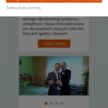
Poleceń: 58
Zadecyduję później
Wasz film z wesela nie musi być
banalny. Pamiątka ze ślubu i wesela
wymaga odpowiedniego podejścia i
umiejętności. Nasza oferta skierowana
jest dla wszystkich ceniących sobie film,
który jest zgodny z Waszymi
zamierzeniami.
Zobacz więcej