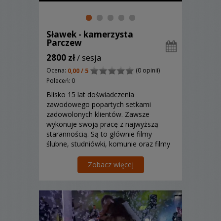
Sławek - kamerzysta
Parczew
2800 zł
/ sesja
Ocena:
(0 opinii)
0,00 / 5
Poleceń: 0
Blisko 15 lat doświadczenia
zawodowego popartych setkami
zadowolonych klientów. Zawsze
wykonuje swoją pracę z najwyższą
starannością. Są to głównie filmy
ślubne, studniówki, komunie oraz filmy
reklamowe. Pracuje na nowoczesnym
sprzęcie pozwalającym rejestrować
Zobacz więcej
obraz w technologii 4K. Zapraszam do
zapoznania się z ofertą