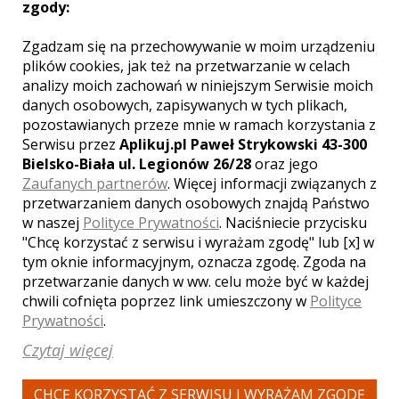
oferty wideofilmowania ślubu i wesela.
zgody:
Zgadzam się na przechowywanie w moim urządzeniu
plików cookies, jak też na przetwarzanie w celach
Zobacz więcej
analizy moich zachowań w niniejszym Serwisie moich
danych osobowych, zapisywanych w tych plikach,
pozostawianych przeze mnie w ramach korzystania z
Serwisu przez
Aplikuj.pl Paweł Strykowski 43-300
Bielsko-Biała ul. Legionów 26/28
oraz jego
Zaufanych partnerów
. Więcej informacji związanych z
przetwarzaniem danych osobowych znajdą Państwo
w naszej
Polityce Prywatności
. Naciśniecie przycisku
"Chcę korzystać z serwisu i wyrażam zgodę" lub [x] w
tym oknie informacyjnym, oznacza zgodę. Zgoda na
przetwarzanie danych w ww. celu może być w każdej
chwili cofnięta poprzez link umieszczony w
Polityce
Prywatności
.
Szczepan - kamerzysta
Lubartów
Czytaj więcej
2100 zł
/ sesja
Ocena:
(1 opinia)
5,00 / 5
CHCĘ KORZYSTAĆ Z SERWISU I WYRAŻAM ZGODĘ