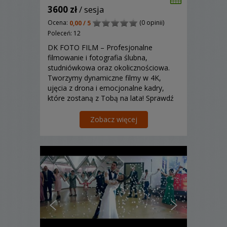
3600 zł
/ sesja
Ocena:
(0 opinii)
0,00 / 5
Poleceń: 12
DK FOTO FILM – Profesjonalne
filmowanie i fotografia ślubna,
studniówkowa oraz okolicznościowa.
Tworzymy dynamiczne filmy w 4K,
ujęcia z drona i emocjonalne kadry,
które zostaną z Tobą na lata! Sprawdź
naszą ofertę! www.dk-film.pl
Zobacz więcej