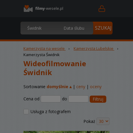
filmy
-wesele.pl
Kamerzysta na wesele
›
Kamerzysta Lubelskie
›
Kamerzysta Świdnik
Wideofilmowanie
Świdnik
Sortowanie
domyślnie ▴
|
ceny
|
oceny
Cena od
do
Filtruj
Usługa z fotografem
Pokaż