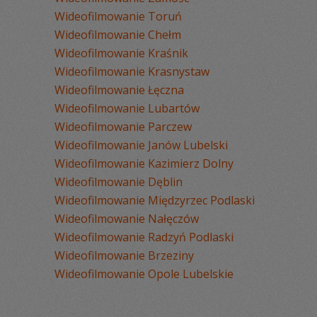
Wideofilmowanie Toruń
Wideofilmowanie Chełm
Wideofilmowanie Kraśnik
Wideofilmowanie Krasnystaw
Wideofilmowanie Łęczna
Wideofilmowanie Lubartów
Wideofilmowanie Parczew
Wideofilmowanie Janów Lubelski
Wideofilmowanie Kazimierz Dolny
Wideofilmowanie Dęblin
Wideofilmowanie Międzyrzec Podlaski
Wideofilmowanie Nałęczów
Wideofilmowanie Radzyń Podlaski
Wideofilmowanie Brzeziny
Wideofilmowanie Opole Lubelskie