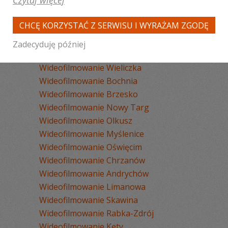
Czytaj więcej
Wideofilmowanie Kraków
Wideofilmowanie Zakopane
CHCĘ KORZYSTAĆ Z SERWISU I WYRAŻAM ZGODĘ
Wideofilmowanie Tarnów
Wideofilmowanie Nowy Sącz
Zadecyduję później
Wideofilmowanie Wadowice
Wideofilmowanie Wieliczka
Wideofilmowanie Bochnia
Wideofilmowanie Brzesko
Wideofilmowanie Nowy Targ
Wideofilmowanie Olkusz
Wideofilmowanie Myślenice
Wideofilmowanie Oświęcim
Wideofilmowanie Chrzanów
Wideofilmowanie Andrychów
Wideofilmowanie Limanowa
Wideofilmowanie Skawina
Wideofilmowanie Rabka-Zdrój
Wideofilmowanie Kęty