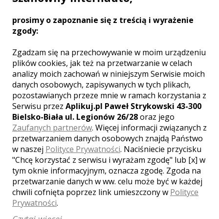
naszą pasją.
prosimy o zapoznanie się z treścią i wyrażenie
zgody:
Zgadzam się na przechowywanie w moim urządzeniu
plików cookies, jak też na przetwarzanie w celach
Zobacz więcej
analizy moich zachowań w niniejszym Serwisie moich
danych osobowych, zapisywanych w tych plikach,
pozostawianych przeze mnie w ramach korzystania z
Serwisu przez
Aplikuj.pl Paweł Strykowski 43-300
Bielsko-Biała ul. Legionów 26/28
oraz jego
Liczba pozycji:
1
Zaufanych partnerów
. Więcej informacji związanych z
przetwarzaniem danych osobowych znajdą Państwo
w naszej
Polityce Prywatności
. Naciśniecie przycisku
"Chcę korzystać z serwisu i wyrażam zgodę" lub [x] w
tym oknie informacyjnym, oznacza zgodę. Zgoda na
przetwarzanie danych w ww. celu może być w każdej
WOJEWÓDZTWO MAŁOPOLSKIE –
chwili cofnięta poprzez link umieszczony w
Polityce
ZOBACZ LISTĘ KAMERZYSTÓW Z
INNYCH MIAST:
Prywatności
.