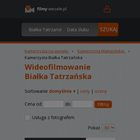
filmy
-wesele.pl
Kamerzysta na wesele
›
Kamerzysta Małopolskie
›
Kamerzysta Białka Tatrzańska
Wideofilmowanie
Białka Tatrzańska
Sortowanie
domyślnie ▾
|
ceny
|
oceny
Cena od
do
Filtruj
Usługa z fotografem
Pokaż