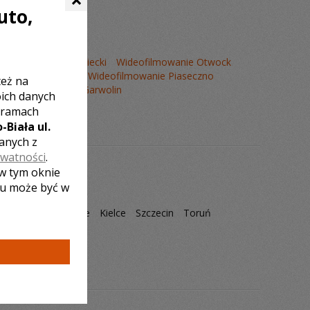
uto,
anie Mińsk Mazowiecki
Wideofilmowanie Otwock
mowanie Wyszków
Wideofilmowanie Piaseczno
też na
Wideofilmowanie Garwolin
oich danych
 ramach
-Biała ul.
zanych z
ywatności
.
 w tym oknie
lu może być w
ęstochowa
Gliwice
Kielce
Szczecin
Toruń