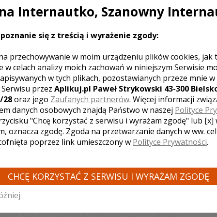
a Internautko, Szanowny Interna
 KAMERZYSTÓW Z INNYCH MIAST:
poznanie się z treścią i wyrażenie zgody:
ideofilmowanie Legionowo
Wideofilmowanie Radom
Wideofilmow
Wideofilmowanie Pruszków
Wideofilmowanie Wołomin
Wideofil
na przechowywanie w moim urządzeniu plików cookies, jak 
nie Grójec
Wideofilmowanie Ząbki
Wideofilmowanie Ciechanów
e w celach analizy moich zachowań w niniejszym Serwisie m
 Płońsk
Wideofilmowanie Góra Kalwaria
apisywanych w tych plikach, pozostawianych przeze mnie w
z Serwisu przez
Aplikuj.pl Paweł Strykowski 43-300 Bielsko
/28
oraz jego
Zaufanych partnerów
. Więcej informacji zwią
em danych osobowych znajdą Państwo w naszej
Polityce Pr
rzycisku "Chcę korzystać z serwisu i wyrażam zgodę" lub [x]
TA:
m, oznacza zgodę. Zgoda na przetwarzanie danych w ww. ce
 cofnięta poprzez link umieszczony w
Polityce Prywatności
.
dź
Gdańsk
Lublin
Opole
Bielsko-Biała
Bydgoszcz
Gdynia
Cz
CHCĘ KORZYSTAĆ Z SERWISU I WYRAŻAM ZGODĘ
óźniej