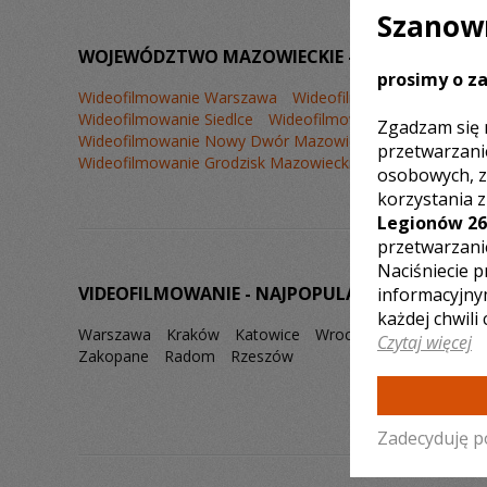
Szanown
WOJEWÓDZTWO MAZOWIECKIE – ZOBACZ LISTĘ
prosimy o za
Wideofilmowanie Warszawa
Wideofilmowanie Płock
W
Wideofilmowanie Siedlce
Wideofilmowanie Sochaczew
Zgadzam się 
Wideofilmowanie Nowy Dwór Mazowiecki
Wideofilmowa
przetwarzani
Wideofilmowanie Grodzisk Mazowiecki
Wideofilmowanie
osobowych, z
korzystania 
Legionów 26
przetwarzani
Naciśniecie p
VIDEOFILMOWANIE - NAJPOPULARNIEJSZE MIAS
informacyjny
każdej chwili
Warszawa
Kraków
Katowice
Wrocław
Poznań
Łó
Czytaj więcej
Zakopane
Radom
Rzeszów
Zadecyduję p