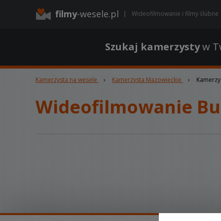
filmy
-wesele.pl
Wideofilmowanie i filmy ślubne
Szukaj kamerzysty
w Tw
Kamerzysta na wesele
›
Kamerzysta Mazowieckie
›
Kamerzys
Wideofilmowanie Bu