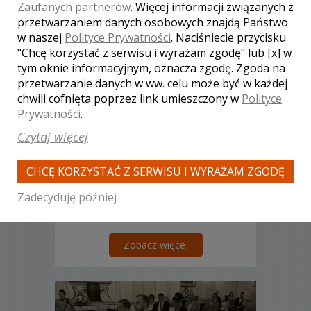
Zaufanych partnerów
. Więcej informacji związanych z
przetwarzaniem danych osobowych znajdą Państwo
w naszej
Polityce Prywatności
. Naciśniecie przycisku
"Chcę korzystać z serwisu i wyrażam zgodę" lub [x] w
Aleksander - kamerzysta
tym oknie informacyjnym, oznacza zgodę. Zgoda na
Warszawa
przetwarzanie danych w ww. celu może być w każdej
3800 zł
/ sesja
chwili cofnięta poprzez link umieszczony w
Polityce
Ocena:
(2 opinie)
Prywatności
.
5,00 / 5
Poleceń: 62
Czytaj więcej
Film & Foto. Niebanalne spojrzenie na
rzeczywistość, najwyższa technologia
CHCĘ KORZYSTAĆ Z SERWISU I WYRAŻAM ZGODĘ
to nasze atuty. Filmujemy w sposób
nowatorski i w efekcie otrzymujecie
Zadecyduję później
dynamiczny i niebanalny film, którego
nikt nie będzie chciał przewijać.
Zapraszamy !
Zobacz więcej