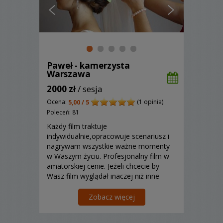
Paweł - kamerzysta
Warszawa
2000 zł
/ sesja
Ocena:
(1 opinia)
5,00 / 5
Poleceń: 81
Każdy film traktuje
indywidualnie,opracowuje scenariusz i
nagrywam wszystkie ważne momenty
w Waszym życiu. Profesjonalny film w
amatorskiej cenie. Jeżeli chcecie by
Wasz film wyglądał inaczej niż inne
filmy zapraszam do współpracy ze mną.
Zobacz więcej