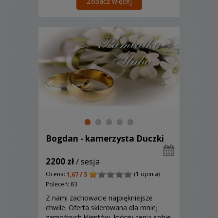
Zobacz więcej
Bogdan - kamerzysta Duczki
2200 zł
/ sesja
Ocena:
(1 opinia)
1,67 / 5
Poleceń: 83
Z nami zachowacie najpiękniejsze
chwile. Oferta skierowana dla mniej
zamożnych klientów, którzy cenią sobie