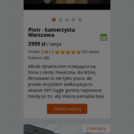
Piotr - kamerzysta
Warszawa
3999 zł
/ sesja
Ocena:
(32 opinii)
5,00 / 5
Poleceń: 402
Młoda dynamicznie rozwijająca się
firma z okolic Piaseczna, dla której
filmowanie to nie tylko praca, ale
przede wszystkim wielka pasja to
właśnie MY! Ciągle gonimy najnowsze
trendy po to, aby Wasza pamiątka była
wyjątkowa i niepowtarzalna. Każde
niebanalne wyzwanie jest dla nas
Zobacz więcej
okazją do rozwoju.
Polecamy