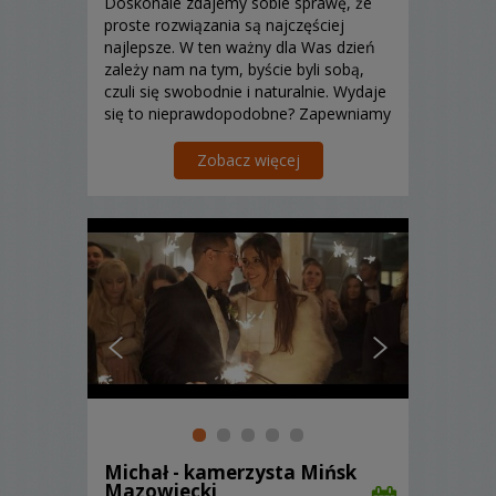
Doskonale zdajemy sobie sprawę, że
proste rozwiązania są najczęściej
najlepsze. W ten ważny dla Was dzień
zależy nam na tym, byście byli sobą,
czuli się swobodnie i naturalnie. Wydaje
się to nieprawdopodobne? Zapewniamy
jednak, że jest to możliwe. Istotne jest
dla nas, byście po wielu latach, podczas
Zobacz więcej
oglądania filmu z tego ważnego dnia, z
zachwytem...
Michał - kamerzysta Mińsk
Mazowiecki