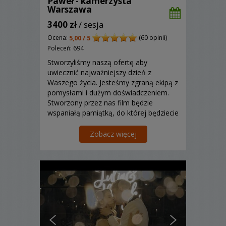
Paweł - kamerzysta
Warszawa
3400 zł
/ sesja
Ocena:
(60 opinii)
5,00 / 5
Poleceń: 694
Stworzyliśmy naszą ofertę aby
uwiecznić najważniejszy dzień z
Waszego życia. Jesteśmy zgraną ekipą z
pomysłami i dużym doświadczeniem.
Stworzony przez nas film będzie
wspaniałą pamiątką, do której będziecie
często wracać! Zapraszamy do
kontaktu!
Zobacz więcej