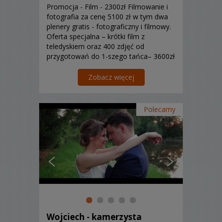
Promocja - Film - 2300zł Filmowanie i
fotografia za cenę 5100 zł w tym dwa
plenery gratis - fotograficzny i filmowy.
Oferta specjalna – krótki film z
teledyskiem oraz 400 zdjęć od
przygotowań do 1-szego tańca– 3600zł
Wykonanie filmów i fotografii to nasza
pasja, dlatego w tych niesamowitym
Zobacz więcej
dniu Waszego życia staramy się oddać
wiernie emocje ...
Polecamy
Wojciech - kamerzysta