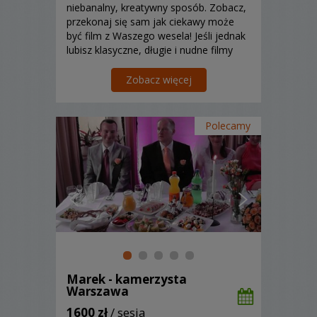
niebanalny, kreatywny sposób. Zobacz,
przekonaj się sam jak ciekawy może
być film z Waszego wesela! Jeśli jednak
lubisz klasyczne, długie i nudne filmy
niestety nie znajdziesz tego :) Film i
fotografie ślubne! Atrakcyjne pakiety!!!
Zobacz więcej
Polecamy
Marek - kamerzysta
Warszawa
1600 zł
/ sesja