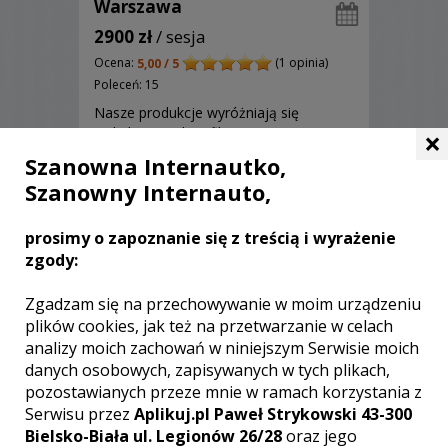
Warszawa
2900 zł
/ sesja
Ocena:
(1 opinia)
5,00 / 5
Poleceń: 15
Nasze produkcje wyróżniają się
unikalnym stylem filmowania i
×
dynamicznym montażem.
Szanowna Internautko,
Charakteryzują się także nieszablonową
Szanowny Internauto,
kompozycją kadru, detalami w każdym
ujęciu, czy odpowiednio dobraną
muzyką.
prosimy o zapoznanie się z treścią i wyrażenie
Zobacz więcej
zgody:
Zgadzam się na przechowywanie w moim urządzeniu
plików cookies, jak też na przetwarzanie w celach
analizy moich zachowań w niniejszym Serwisie moich
danych osobowych, zapisywanych w tych plikach,
pozostawianych przeze mnie w ramach korzystania z
Serwisu przez
Aplikuj.pl Paweł Strykowski 43-300
Bielsko-Biała ul. Legionów 26/28
oraz jego