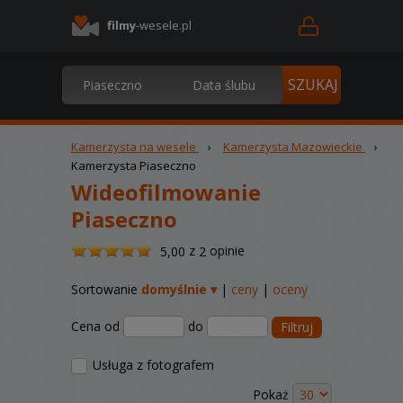
filmy
-wesele.pl
Kamerzysta na wesele
›
Kamerzysta Mazowieckie
›
Kamerzysta Piaseczno
Wideofilmowanie
Piaseczno
/
z
opinie
5,00
2
5
Sortowanie
domyślnie ▾
|
ceny
|
oceny
Cena od
do
Filtruj
Usługa z fotografem
Pokaż