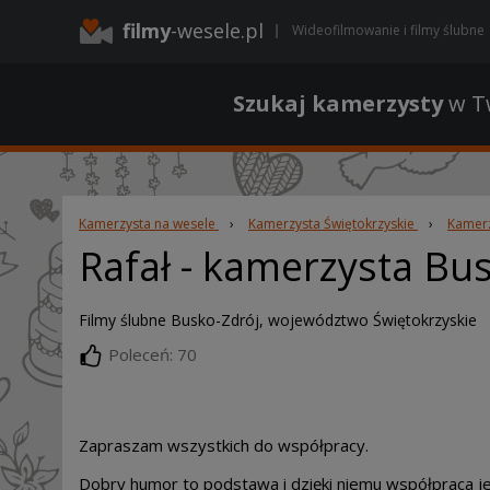
filmy
-wesele.pl
Wideofilmowanie i filmy ślubne
Szukaj kamerzysty
w Tw
Kamerzysta na wesele
›
Kamerzysta Świętokrzyskie
›
Kamerz
Rafał
- kamerzysta Bus
Filmy ślubne Busko-Zdrój, województwo Świętokrzyskie
Poleceń: 70
Zapraszam wszystkich do współpracy.
Dobry humor to podstawa i dzięki niemu współpraca je