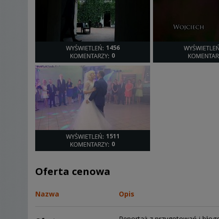
1456
0
1511
0
Oferta cenowa
Nazwa
Opis
Reportaż z przygotowań i błog