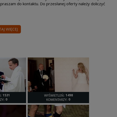
apraszam do kontaktu. Do przesłanej oferty należy doliczyć
TAJ WIĘCEJ
1531
1498
0
0