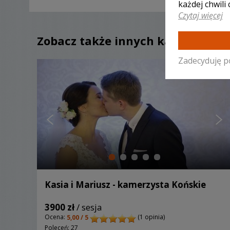
każdej chwili
Czytaj więcej
Zobacz także innych kamerzystó
Zadecyduję p
Kasia i Mariusz - kamerzysta Końskie
3900 zł
/ sesja
Ocena:
(1 opinia)
5,00 / 5
Poleceń: 27