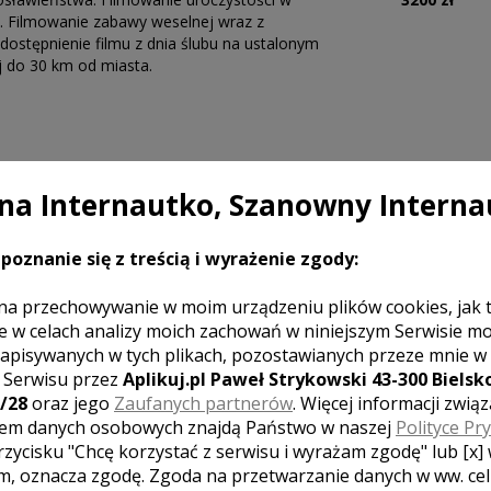
i. Filmowanie zabawy weselnej wraz z
dostępnienie filmu z dnia ślubu na ustalonym
j do 30 km od miasta.
a Internautko, Szanowny Interna
poznanie się z treścią i wyrażenie zgody:
na przechowywanie w moim urządzeniu plików cookies, jak 
e w celach analizy moich zachowań w niniejszym Serwisie m
apisywanych w tych plikach, pozostawianych przeze mnie w
z Serwisu przez
Aplikuj.pl Paweł Strykowski 43-300 Bielsko
/28
oraz jego
Zaufanych partnerów
. Więcej informacji zwią
k komentarzy ]
em danych osobowych znajdą Państwo w naszej
Polityce Pr
rzycisku "Chcę korzystać z serwisu i wyrażam zgodę" lub [x]
m, oznacza zgodę. Zgoda na przetwarzanie danych w ww. ce