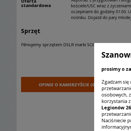
Oferta
standardowa
kościele/USC wraz z życzeniam
oczepinami do godziny 01:00. U
nośniku. Dojazd do pary młode
Sprzęt
Filmujemy sprzętem DSLR marki SONY
Szanown
prosimy o za
Zgadzam się 
OPINIE O KAMERZYŚCIE (0)
przetwarzani
osobowych, z
korzystania 
Legionów 26
[ bra
przetwarzani
Naciśniecie p
informacyjny