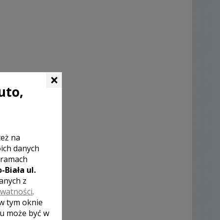
×
uto,
też na
oich danych
 ramach
-Biała ul.
zanych z
ywatności
.
 w tym oknie
lu może być w