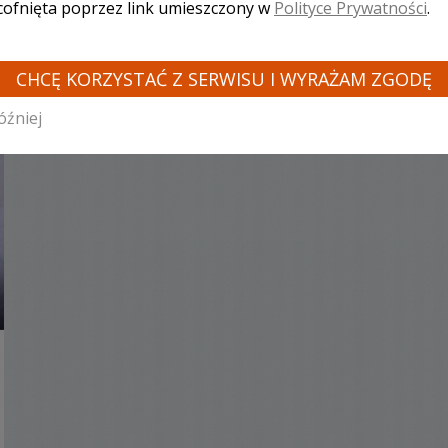
 cofnięta poprzez link umieszczony w
Polityce Prywatności
.
w
CHCĘ KORZYSTAĆ Z SERWISU I WYRAŻAM ZGODĘ
óźniej