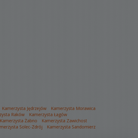
Kamerzysta Jędrzejów
Kamerzysta Morawica
zysta Raków
Kamerzysta Łagów
Kamerzysta Żabno
Kamerzysta Zawichost
merzysta Solec-Zdrój
Kamerzysta Sandomierz