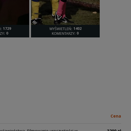
1729
1402
0
0
Cena
osławieństwa. Filmowanie uroczystości w
3200 zł