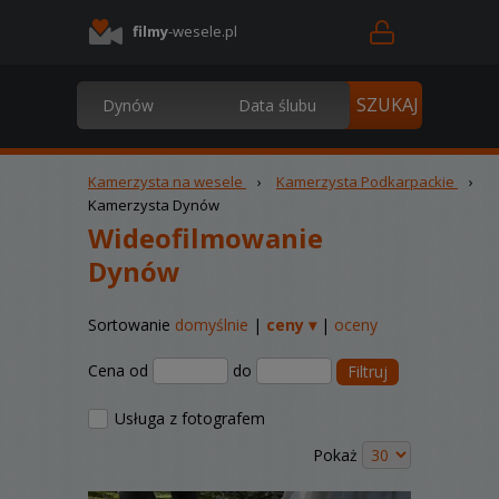
filmy
-wesele.pl
Kamerzysta na wesele
›
Kamerzysta Podkarpackie
›
Kamerzysta Dynów
Wideofilmowanie
Dynów
Sortowanie
domyślnie
|
ceny ▾
|
oceny
Cena od
do
Filtruj
Usługa z fotografem
Pokaż