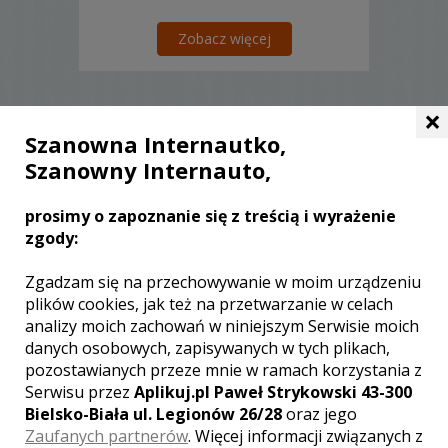
Zobacz więcej
×
Szanowna Internautko,
Liczba pozycji:
0
Szanowny Internauto,
prosimy o zapoznanie się z treścią i wyrażenie
zgody:
WOJEWÓDZTWO PODKARPACKIE –
Zgadzam się na przechowywanie w moim urządzeniu
ZOBACZ LISTĘ KAMERZYSTÓW Z
plików cookies, jak też na przetwarzanie w celach
INNYCH MIAST:
analizy moich zachowań w niniejszym Serwisie moich
danych osobowych, zapisywanych w tych plikach,
Wideofilmowanie Rzeszów
pozostawianych przeze mnie w ramach korzystania z
Wideofilmowanie Stalowa Wola
Serwisu przez
Aplikuj.pl Paweł Strykowski 43-300
Wideofilmowanie Dębica
Bielsko-Biała ul. Legionów 26/28
oraz jego
Wideofilmowanie Krosno
Zaufanych partnerów
. Więcej informacji związanych z