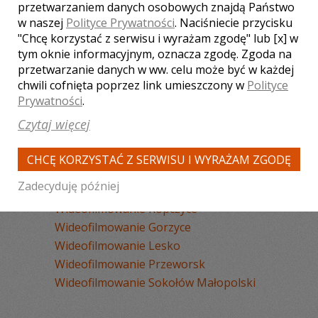
Wideofilmowanie Tarnobrzeg
przetwarzaniem danych osobowych znajdą Państwo
w naszej
Polityce Prywatności
. Naciśniecie przycisku
Wideofilmowanie Przemyśl
"Chcę korzystać z serwisu i wyrażam zgodę" lub [x] w
Wideofilmowanie Mielec
tym oknie informacyjnym, oznacza zgodę. Zgoda na
Wideofilmowanie Jasło
przetwarzanie danych w ww. celu może być w każdej
Wideofilmowanie Kolbuszowa
chwili cofnięta poprzez link umieszczony w
Polityce
Wideofilmowanie Nisko
Prywatności
.
Wideofilmowanie Sanok
Czytaj więcej
Wideofilmowanie Jarosław
Wideofilmowanie Łańcut
CHCĘ KORZYSTAĆ Z SERWISU I WYRAŻAM ZGODĘ
Wideofilmowanie Leżajsk
Zadecyduję później
Wideofilmowanie Nowa Dęba
Wideofilmowanie Ropczyce
Wideofilmowanie Gorzyce
Wideofilmowanie Lesko
Wideofilmowanie Przeworsk
Wideofilmowanie Sokołów Małopolski