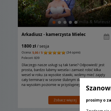
Arkadiusz - kamerzysta Mielec
1800 zł
/ sesja
Ocena:
(34 opinii)
5,00 / 5
Poleceń: 839
Dlaczego nasze usługi są tak tanie? Odpowiedź jest
prosta, bardzo lubimy wesela i zamiast robić kilka
wesel w roku za wysokie stawki, wolimy mieć zajęty
cały terminarz w sezonie ślubnym dając Wam usługę
na wysokim poziomie w przystępnej cenie.
Szanown
prosimy o za
Zobacz więcej