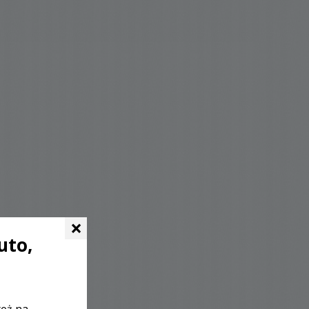
×
uto,