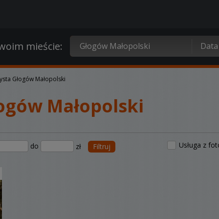
oim mieście:
ysta Głogów Małopolski
ogów Małopolski
Usługa z fo
do
zł
Filtruj