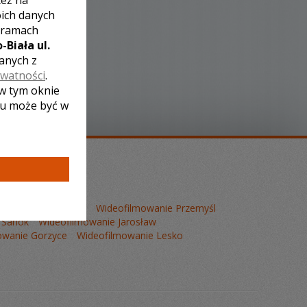
też na
oich danych
 ramach
-Biała ul.
zanych z
ywatności
.
 w tym oknie
lu może być w
mowanie Tarnobrzeg
Wideofilmowanie Przemyśl
 Sanok
Wideofilmowanie Jarosław
owanie Gorzyce
Wideofilmowanie Lesko