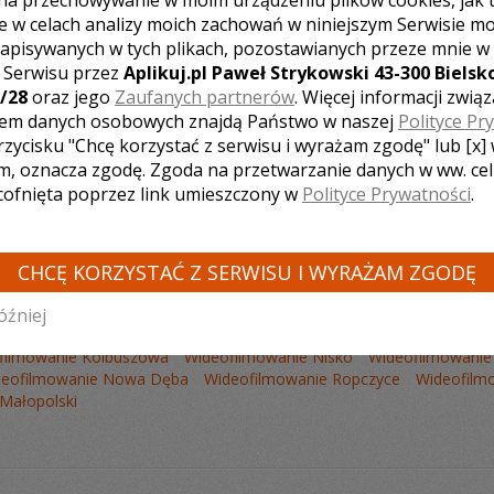
na przechowywanie w moim urządzeniu plików cookies, jak 
e w celach analizy moich zachowań w niniejszym Serwisie m
apisywanych w tych plikach, pozostawianych przeze mnie w
z Serwisu przez
Aplikuj.pl Paweł Strykowski 43-300 Bielsko
/28
oraz jego
Zaufanych partnerów
. Więcej informacji zwią
Liczba pozycji:
0
em danych osobowych znajdą Państwo w naszej
Polityce Pr
rzycisku "Chcę korzystać z serwisu i wyrażam zgodę" lub [x]
m, oznacza zgodę. Zgoda na przetwarzanie danych w ww. ce
 cofnięta poprzez link umieszczony w
Polityce Prywatności
.
CHCĘ KORZYSTAĆ Z SERWISU I WYRAŻAM ZGODĘ
Ę KAMERZYSTÓW Z INNYCH MIAST:
óźniej
ola
Wideofilmowanie Dębica
Wideofilmowanie Krosno
Wideofil
filmowanie Kolbuszowa
Wideofilmowanie Nisko
Wideofilmowanie
deofilmowanie Nowa Dęba
Wideofilmowanie Ropczyce
Wideofilm
Małopolski