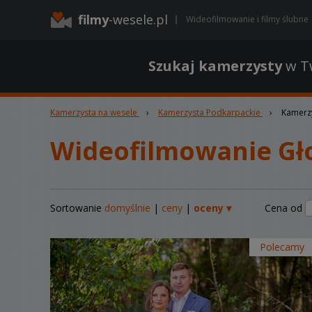
filmy
-wesele.pl
Wideofilmowanie i filmy ślubne
Szukaj kamerzysty
w Tw
Kamerzysta na wesele
›
Kamerzysta Podkarpackie
›
Kamerz
Wideofilmowanie Gł
Sortowanie
domyślnie
|
ceny
|
oceny ▾
Cena od
Polecamy