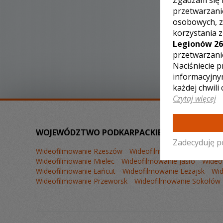
Zgadzam się 
przetwarzani
osobowych, z
korzystania 
Legionów 26
przetwarzani
Naciśniecie p
informacyjny
każdej chwili
Czytaj więcej
WOJEWÓDZTWO PODKARPACKIE – ZOBACZ LIST
Zadecyduję p
Wideofilmowanie Rzeszów
Wideofilmowanie Stalowa W
Wideofilmowanie Mielec
Wideofilmowanie Jasło
Wideo
Wideofilmowanie Łańcut
Wideofilmowanie Leżajsk
Wi
Wideofilmowanie Przeworsk
Wideofilmowanie Sokołów 