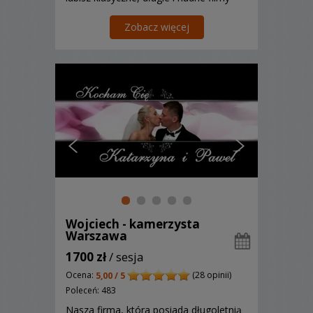
niestety nie znajdziesz tego :) Film i
fotografie ślubne! Atrakcyjne pakiety!!!
Zobacz więcej
Wojciech - kamerzysta
Warszawa
1700 zł
/ sesja
Ocena:
(28 opinii)
5,00 / 5
Poleceń: 483
Nasza firma, która posiada długoletnią