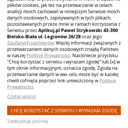
Andrzej - kamerzysta
plików cookies, jak też na przetwarzanie w celach
Warszawa
analizy moich zachowań w niniejszym Serwisie moich
2500 zł
/ sesja
danych osobowych, zapisywanych w tych plikach,
pozostawianych przeze mnie w ramach korzystania z
Ocena:
(1 opinia)
5,00 / 5
Serwisu przez
Aplikuj.pl Paweł Strykowski 43-300
Poleceń: 299
Bielsko-Biała ul. Legionów 26/28
oraz jego
Profesjonalne Studio Foto - Video,
Zaufanych partnerów
. Więcej informacji związanych z
które zapewnia realizację filmów min.
przetwarzaniem danych osobowych znajdą Państwo
ze ślubów i wesel. Nasze motto:
w naszej
Polityce Prywatności
. Naciśniecie przycisku
"profesjonalnie i za przystępna cenę
"Chcę korzystać z serwisu i wyrażam zgodę" lub [x] w
spełnimy każde klienta życzenie".
tym oknie informacyjnym, oznacza zgodę. Zgoda na
Przekonaj się sam już teraz! Skorzystaj
z naszej oferty!
przetwarzanie danych w ww. celu może być w każdej
Zobacz więcej
chwili cofnięta poprzez link umieszczony w
Polityce
Prywatności
.
Czytaj więcej
CHCĘ KORZYSTAĆ Z SERWISU I WYRAŻAM ZGODĘ
Zadecyduję później