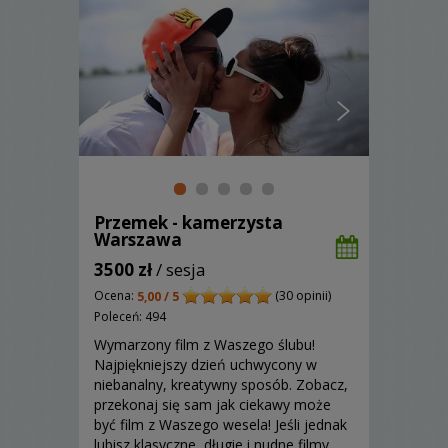
Przemek - kamerzysta
Warszawa
3500 zł
/ sesja
Ocena:
(30 opinii)
5,00 / 5
Poleceń: 494
Wymarzony film z Waszego ślubu!
Najpiękniejszy dzień uchwycony w
niebanalny, kreatywny sposób. Zobacz,
przekonaj się sam jak ciekawy może
być film z Waszego wesela! Jeśli jednak
lubisz klasyczne, długie i nudne filmy