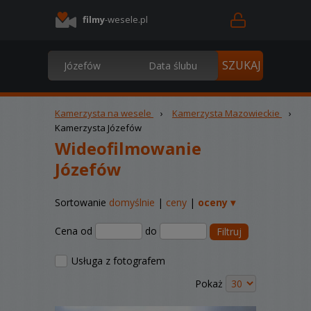
filmy
-wesele.pl
Kamerzysta na wesele
›
Kamerzysta Mazowieckie
›
Kamerzysta Józefów
Wideofilmowanie
Józefów
Sortowanie
domyślnie
|
ceny
|
oceny ▾
Cena od
do
Filtruj
Usługa z fotografem
Pokaż