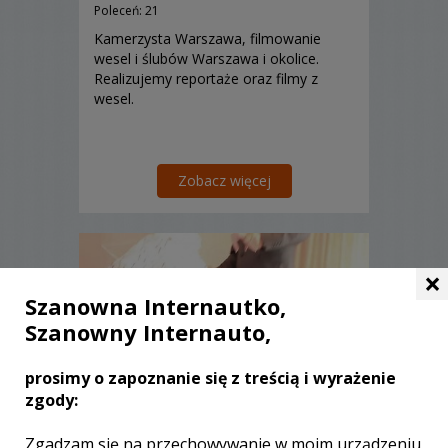
Poleceń: 21
Kamerzysta Warszawa, filmowanie
wesel i ślubów Warszawa i okolice.
Realizujemy reportaże oraz filmy z
wesel.
Zobacz więcej
×
Szanowna Internautko,
Szanowny Internauto,
prosimy o zapoznanie się z treścią i wyrażenie
zgody:
Zgadzam się na przechowywanie w moim urządzeniu