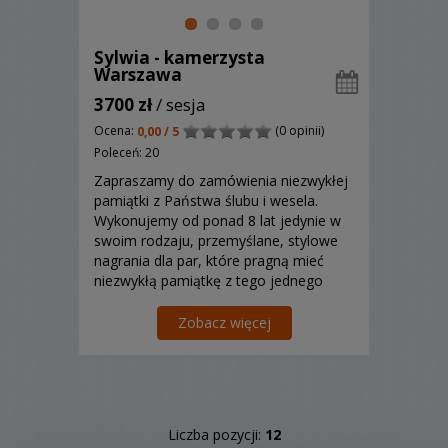
Sylwia - kamerzysta
Warszawa
3700 zł
/ sesja
Ocena:
(0 opinii)
0,00 / 5
Poleceń: 20
Zapraszamy do zamówienia niezwykłej
pamiątki z Państwa ślubu i wesela.
Wykonujemy od ponad 8 lat jedynie w
swoim rodzaju, przemyślane, stylowe
nagrania dla par, które pragną mieć
niezwykłą pamiątkę z tego jednego
wyjątkowego dnia. Zapraszamy.
Zobacz więcej
Liczba pozycji:
12