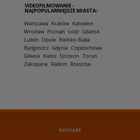
VIDEOFILMOWANIE -
NAJPOPULARNIEJSZE MIASTA:
Warszawa
Kraków
Katowice
Wrocław
Poznań
Łódź
Gdańsk
Lublin
Opole
Bielsko-Biała
Bydgoszcz
Gdynia
Częstochowa
Gliwice
Kielce
Szczecin
Toruń
Zakopane
Radom
Rzeszów
kontakt