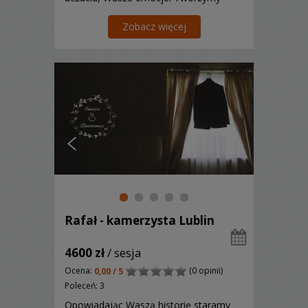
filmy na miarę Waszych oczekiwań.
Zobacz więcej
Rafał - kamerzysta Lublin
4600 zł
/ sesja
Ocena:
(0 opinii)
0,00 / 5
Poleceń: 3
Opowiadając Waszą historię staramy