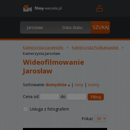
filmy
-wesele.pl
Kamerzysta na wesele
›
Kamerzysta Podkarpackie
›
Kamerzysta Jarosław
Wideofilmowanie
Jarosław
Sortowanie
domyślnie ▴
|
ceny
|
oceny
Cena od
do
Filtruj
Usługa z fotografem
Pokaż