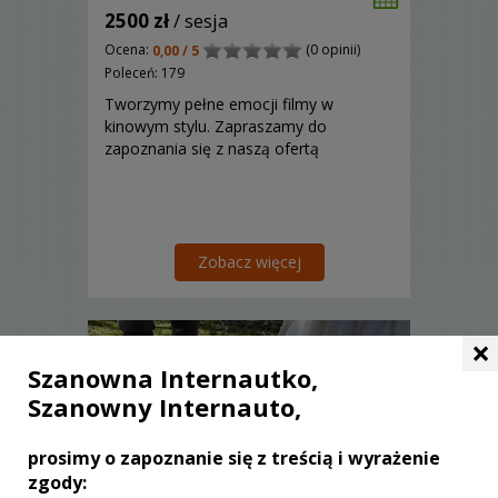
2500 zł
/ sesja
Ocena:
(0 opinii)
0,00 / 5
Poleceń: 179
Tworzymy pełne emocji filmy w
kinowym stylu. Zapraszamy do
zapoznania się z naszą ofertą
Zobacz więcej
×
Szanowna Internautko,
Szanowny Internauto,
prosimy o zapoznanie się z treścią i wyrażenie
zgody: