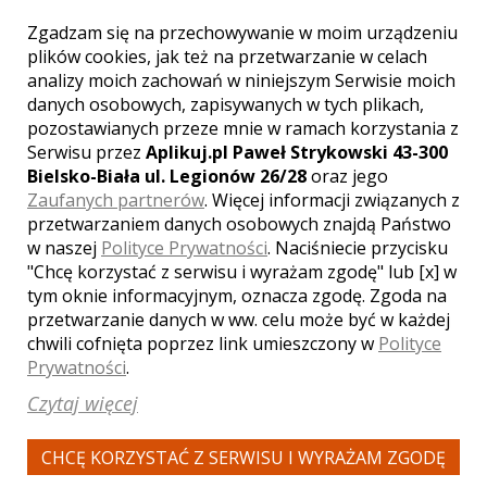
Zgadzam się na przechowywanie w moim urządzeniu
plików cookies, jak też na przetwarzanie w celach
Paweł - kamerzysta Rzeszów
analizy moich zachowań w niniejszym Serwisie moich
danych osobowych, zapisywanych w tych plikach,
2999 zł
/ sesja
pozostawianych przeze mnie w ramach korzystania z
Serwisu przez
Aplikuj.pl Paweł Strykowski 43-300
Ocena:
(0 opinii)
0,00 / 5
Bielsko-Biała ul. Legionów 26/28
oraz jego
Poleceń: 77
Zaufanych partnerów
. Więcej informacji związanych z
Miłość zasługuje na kadry, które będą
przetwarzaniem danych osobowych znajdą Państwo
mówiły o niej przez lata
w naszej
Polityce Prywatności
. Naciśniecie przycisku
"Chcę korzystać z serwisu i wyrażam zgodę" lub [x] w
tym oknie informacyjnym, oznacza zgodę. Zgoda na
przetwarzanie danych w ww. celu może być w każdej
chwili cofnięta poprzez link umieszczony w
Polityce
Zobacz więcej
Prywatności
.
Czytaj więcej
CHCĘ KORZYSTAĆ Z SERWISU I WYRAŻAM ZGODĘ