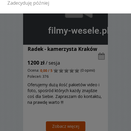
Zadecyduję później
Radek - kamerzysta Kraków
1200 zł
/ sesja
Ocena:
(0 opinii)
0,00 / 5
Poleceń: 376
Oferujemy dużą ilość pakietów video i
foto, spośród których każdy znajdzie
coś dla Siebie. Zapraszam do kontaktu,
na prawdę warto !!!
Zobacz więcej