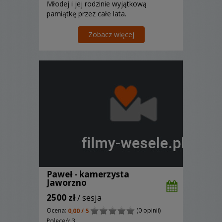
Młodej i jej rodzinie wyjątkową
pamiątkę przez całe lata.
Profesjonalizm, nowoczesny sprzęt, to
Nasza wizytówka.
Zobacz więcej
Paweł - kamerzysta
Jaworzno
2500 zł
/ sesja
Ocena:
(0 opinii)
0,00 / 5
Poleceń: 3