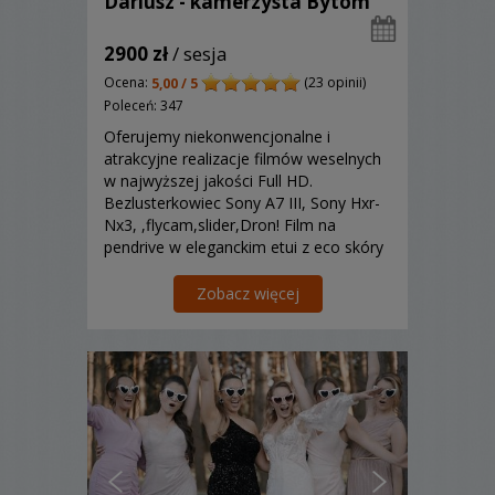
Dariusz - kamerzysta Bytom
2900 zł
/ sesja
Ocena:
(23 opinii)
5,00 / 5
Poleceń: 347
Oferujemy niekonwencjonalne i
atrakcyjne realizacje filmów weselnych
w najwyższej jakości Full HD.
Bezlusterkowiec Sony A7 III, Sony Hxr-
Nx3, ,flycam,slider,Dron! Film na
pendrive w eleganckim etui z eco skóry
z grawerem !
Zobacz więcej