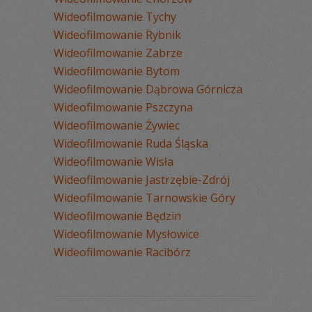
Wideofilmowanie Tychy
Wideofilmowanie Rybnik
Wideofilmowanie Zabrze
Wideofilmowanie Bytom
Wideofilmowanie Dąbrowa Górnicza
Wideofilmowanie Pszczyna
Wideofilmowanie Żywiec
Wideofilmowanie Ruda Śląska
Wideofilmowanie Wisła
Wideofilmowanie Jastrzębie-Zdrój
Wideofilmowanie Tarnowskie Góry
Wideofilmowanie Będzin
Wideofilmowanie Mysłowice
Wideofilmowanie Racibórz