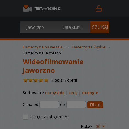
filmy
-wesele.pl
Kamerzysta na wesele
›
Kamerzysta Śląskie
›
Kamerzysta Jaworzno
Wideofilmowanie
Jaworzno
/
z
opinii
5,00
5
5
Sortowanie
domyślnie
|
ceny
|
oceny ▾
Cena od
do
Filtruj
Usługa z fotografem
Pokaż