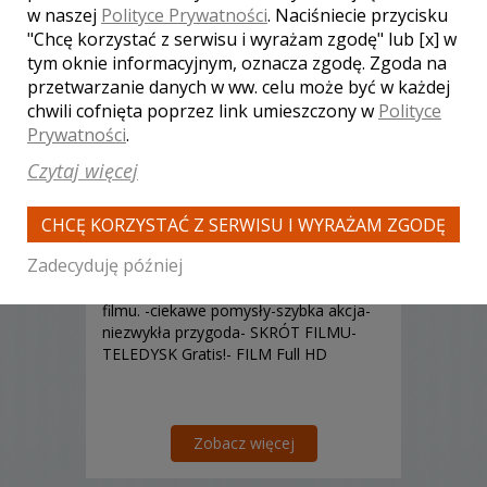
w naszej
Polityce Prywatności
. Naciśniecie przycisku
"Chcę korzystać z serwisu i wyrażam zgodę" lub [x] w
tym oknie informacyjnym, oznacza zgodę. Zgoda na
przetwarzanie danych w ww. celu może być w każdej
chwili cofnięta poprzez link umieszczony w
Polityce
Prywatności
.
Rafał - kamerzysta
Czytaj więcej
Mysłowice
1650 zł
/ sesja
CHCĘ KORZYSTAĆ Z SERWISU I WYRAŻAM ZGODĘ
Ocena:
(1 opinia)
5,00 / 5
Poleceń: 45
Zadecyduję później
Indywidualne podejście do realizacji
filmu. -ciekawe pomysły-szybka akcja-
niezwykła przygoda- SKRÓT FILMU-
TELEDYSK Gratis!- FILM Full HD
Zobacz więcej