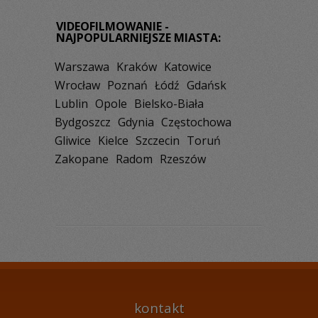
VIDEOFILMOWANIE -
NAJPOPULARNIEJSZE MIASTA:
Warszawa
Kraków
Katowice
Wrocław
Poznań
Łódź
Gdańsk
Lublin
Opole
Bielsko-Biała
Bydgoszcz
Gdynia
Częstochowa
Gliwice
Kielce
Szczecin
Toruń
Zakopane
Radom
Rzeszów
kontakt