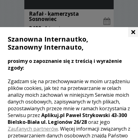
Rafał - kamerzysta
Sosnowiec
2400 zł
/ sesja
×
Ocena:
(1 opinia)
Szanowna Internautko,
5,00 / 5
Poleceń: 26
Szanowny Internauto,
Profesjonalne wideofilmowanie, płynne
kadry przy użyciu stabilizacji Fly-Cam
prosimy o zapoznanie się z treścią i wyrażenie
PRO , filmowy luk dający system
zgody:
HDSLR filmując lustrzankami a nawet
film z powietrza. Zobacz sam i zdecyduj
Zgadzam się na przechowywanie w moim urządzeniu
komu powierzyć najważniejszy dzień w
plików cookies, jak też na przetwarzanie w celach
życiu.
analizy moich zachowań w niniejszym Serwisie moich
Zobacz więcej
danych osobowych, zapisywanych w tych plikach,
pozostawianych przeze mnie w ramach korzystania z
Serwisu przez
Aplikuj.pl Paweł Strykowski 43-300
Bielsko-Biała ul. Legionów 26/28
oraz jego
Zaufanych partnerów
. Więcej informacji związanych z
przetwarzaniem danych osobowych znajdą Państwo