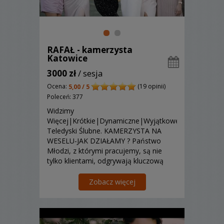
RAFAŁ - kamerzysta
Katowice
3000 zł
/ sesja
Ocena:
(19 opinii)
5,00 / 5
Poleceń: 377
Widzimy
Więcej|Krótkie|Dynamiczne|Wyjątkowe
Teledyski Ślubne. KAMERZYSTA NA
WESELU-JAK DZIAŁAMY ? Państwo
Młodzi, z którymi pracujemy, są nie
tylko klientami, odgrywają kluczową
rolę w kształtowaniu ich filmu ślubnego.
Nie filmujemy wesel według jednego
Zobacz więcej
schematu. Nasz styl jest dość prosty do
wyja