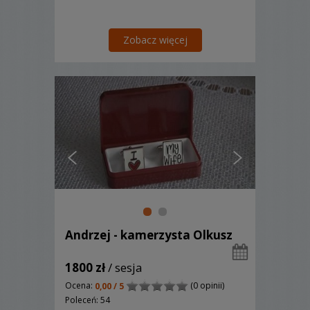
Zobacz więcej
Andrzej - kamerzysta Olkusz
1800 zł
/ sesja
Ocena:
(0 opinii)
0,00 / 5
Poleceń: 54