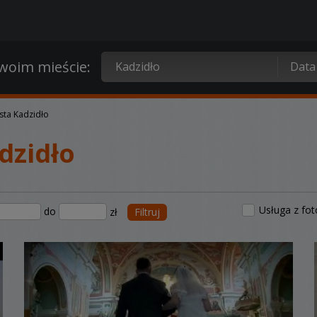
oim mieście:
sta Kadzidło
dzidło
Usługa z fo
do
zł
Filtruj