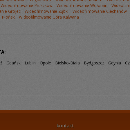
Wideofilmowanie Pruszków
Wideofilmowanie Wołomin
Wideofil
nie Grójec
Wideofilmowanie Ząbki
Wideofilmowanie Ciechanów
 Płońsk
Wideofilmowanie Góra Kalwaria
TA:
dź
Gdańsk
Lublin
Opole
Bielsko-Biała
Bydgoszcz
Gdynia
Cz
kontakt