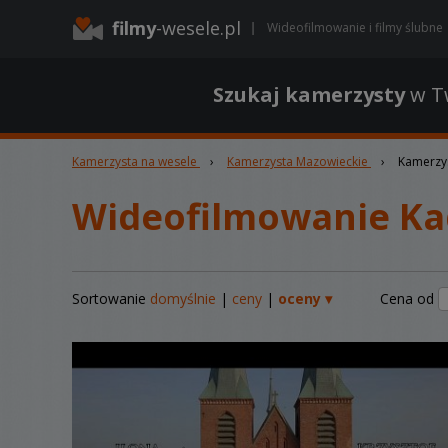
filmy
-wesele.pl
Wideofilmowanie i filmy ślubne
Szukaj kamerzysty
w Tw
Kamerzysta na wesele
›
Kamerzysta Mazowieckie
›
Kamerzy
Wideofilmowanie Ka
Sortowanie
domyślnie
|
ceny
|
oceny ▾
Cena od