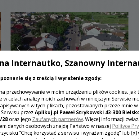
a Internautko, Szanowny Interna
poznanie się z treścią i wyrażenie zgody:
Wiesław - kamerzysta Ostrołęka
na przechowywanie w moim urządzeniu plików cookies, jak 
e w celach analizy moich zachowań w niniejszym Serwisie m
3300 zł
/ sesja
apisywanych w tych plikach, pozostawianych przeze mnie w
Ocena:
(0 opinii)
0,00 / 5
z Serwisu przez
Aplikuj.pl Paweł Strykowski 43-300 Bielsko
Poleceń: 6
/28
oraz jego
Zaufanych partnerów
. Więcej informacji zwią
em danych osobowych znajdą Państwo w naszej
Polityce Pr
Jesteśmy ludźmi którzy idą na całość w tym co
robimy. Cechujemy się doświadczeniem , wiedza oraz
rzycisku "Chcę korzystać z serwisu i wyrażam zgodę" lub [x]
profesjonalny sprzętem .Tworzymy dla Was i o Was.