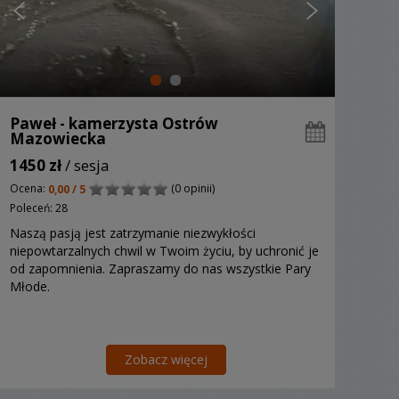
Paweł - kamerzysta Ostrów
Mazowiecka
1450 zł
/ sesja
Ocena:
(0 opinii)
0,00 / 5
Poleceń: 28
Naszą pasją jest zatrzymanie niezwykłości
niepowtarzalnych chwil w Twoim życiu, by uchronić je
od zapomnienia. Zapraszamy do nas wszystkie Pary
Młode.
Zobacz więcej