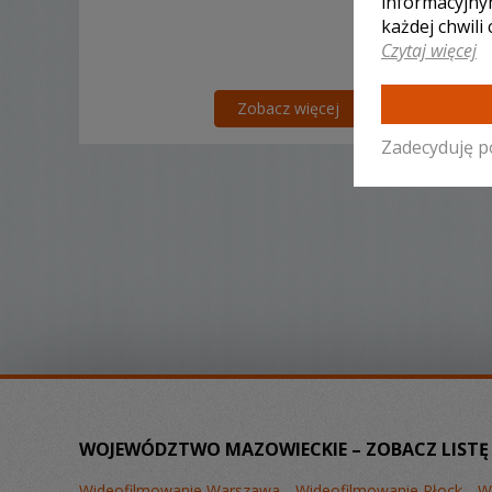
informacyjny
każdej chwili
Czytaj więcej
Zobacz więcej
Zadecyduję p
WOJEWÓDZTWO MAZOWIECKIE – ZOBACZ LISTĘ
Wideofilmowanie Warszawa
Wideofilmowanie Płock
W