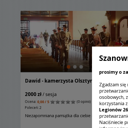
Szanown
prosimy o za
Dawid - kamerzysta Olsztyn
Zgadzam się 
przetwarzani
2000 zł
/ sesja
osobowych, z
Ocena:
(0 opinii)
0,00 / 5
korzystania 
Poleceń: 2
Legionów 26
przetwarzani
Niezapomniana pamiątka dla ciebie i twoich bliskich.
Naciśniecie p