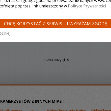
m, oznacza zgodę. Zgoda na przetwarzanie danych w ww. ce
 cofnięta poprzez link umieszczony w
Polityce Prywatności
.
CHCĘ KORZYSTAĆ Z SERWISU I WYRAŻAM ZGODĘ
Zobacz więcej
óźniej
Liczba pozycji:
4
 KAMERZYSTÓW Z INNYCH MIAST:
ideofilmowanie Legionowo
Wideofilmowanie Radom
Wideofilmow