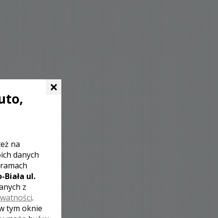
×
uto,
też na
oich danych
 ramach
-Biała ul.
zanych z
ywatności
.
 w tym oknie