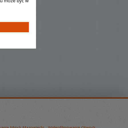
lu może być w
anie Mińsk Mazowiecki
Wideofilmowanie Otwock