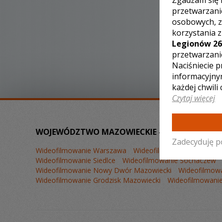
Zgadzam się 
przetwarzani
osobowych, z
korzystania 
Legionów 26
przetwarzani
Naciśniecie p
informacyjny
każdej chwili
Czytaj więcej
WOJEWÓDZTWO MAZOWIECKIE – ZOBACZ LISTĘ
Zadecyduję p
Wideofilmowanie Warszawa
Wideofilmowanie Płock
W
Wideofilmowanie Siedlce
Wideofilmowanie Sochaczew
Wideofilmowanie Nowy Dwór Mazowiecki
Wideofilmowa
Wideofilmowanie Grodzisk Mazowiecki
Wideofilmowanie