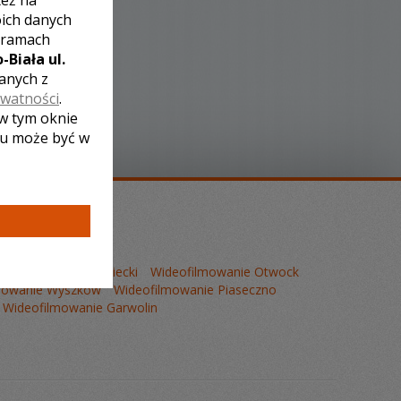
też na
oich danych
 ramach
-Biała ul.
zanych z
ywatności
.
 w tym oknie
lu może być w
anie Mińsk Mazowiecki
Wideofilmowanie Otwock
mowanie Wyszków
Wideofilmowanie Piaseczno
Wideofilmowanie Garwolin