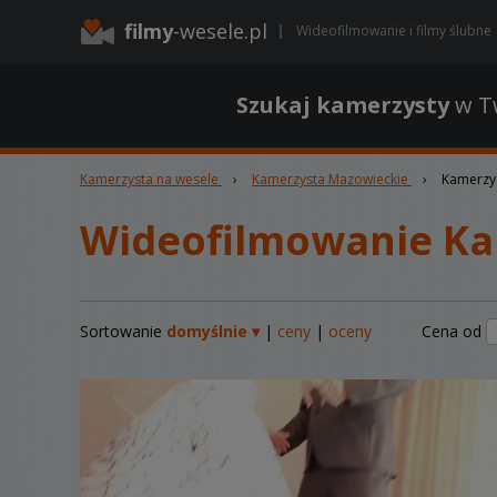
filmy
-wesele.pl
Wideofilmowanie i filmy ślubne
Szukaj kamerzysty
w Tw
Kamerzysta na wesele
›
Kamerzysta Mazowieckie
›
Kamerzy
Wideofilmowanie K
Sortowanie
domyślnie ▾
|
ceny
|
oceny
Cena od