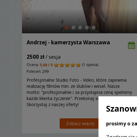
Andrzej - kamerzysta Warszawa
2500 zł
/ sesja
Ocena:
(1 opinia)
5,00 / 5
Poleceń: 299
Profesjonalne Studio Foto - Video, które zapewnia
realizację filmów min. ze ślubów i wesel. Nasze
motto: "profesjonalnie i za przystępna cenę spełnimy
każde klienta życzenie". Przekonaj się sam już teraz!
Skorzystaj z naszej oferty!
Szanown
prosimy o za
Zobacz więcej