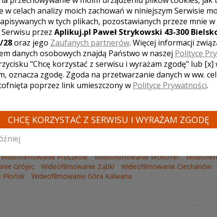
na przechowywanie w moim urządzeniu plików cookies, jak 
e w celach analizy moich zachowań w niniejszym Serwisie m
apisywanych w tych plikach, pozostawianych przeze mnie w
z Serwisu przez
Aplikuj.pl Paweł Strykowski 43-300 Bielsko
/28
oraz jego
Zaufanych partnerów
. Więcej informacji zwią
Liczba pozycji:
0
em danych osobowych znajdą Państwo w naszej
Polityce Pr
rzycisku "Chcę korzystać z serwisu i wyrażam zgodę" lub [x]
m, oznacza zgodę. Zgoda na przetwarzanie danych w ww. ce
 cofnięta poprzez link umieszczony w
Polityce Prywatności
.
CHCĘ KORZYSTAĆ Z SERWISU I WYRAŻAM ZGODĘ
 KAMERZYSTÓW Z INNYCH MIAST:
óźniej
ideofilmowanie Legionowo
Wideofilmowanie Radom
Wideofilmow
Wideofilmowanie Pruszków
Wideofilmowanie Wołomin
Wideofil
nie Grójec
Wideofilmowanie Ząbki
Wideofilmowanie Ciechanów
 Płońsk
Wideofilmowanie Góra Kalwaria