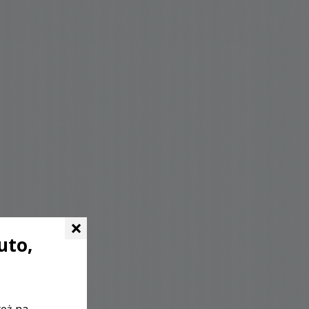
×
uto,