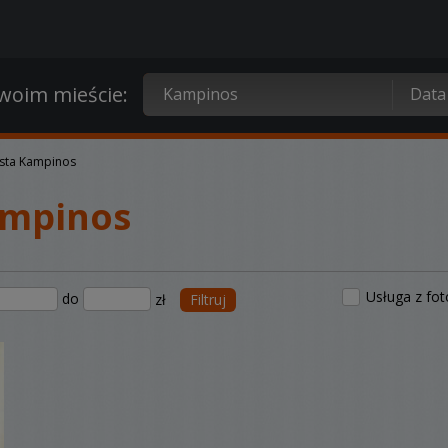
oim mieście:
sta Kampinos
ampinos
Usługa z fo
do
zł
Filtruj