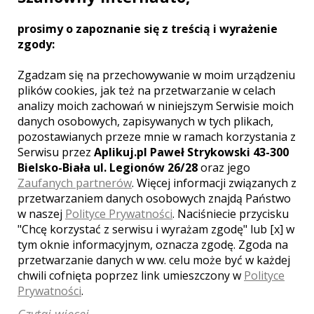
zgodna z Twoimi oczekiwaniami.
Unikatowy projekt realizacyjny oraz
prosimy o zapoznanie się z treścią i wyrażenie
wykonanie.
zgody:
Zgadzam się na przechowywanie w moim urządzeniu
plików cookies, jak też na przetwarzanie w celach
Zobacz więcej
analizy moich zachowań w niniejszym Serwisie moich
danych osobowych, zapisywanych w tych plikach,
pozostawianych przeze mnie w ramach korzystania z
Serwisu przez
Aplikuj.pl Paweł Strykowski 43-300
Bielsko-Biała ul. Legionów 26/28
oraz jego
Liczba pozycji:
1
Zaufanych partnerów
. Więcej informacji związanych z
przetwarzaniem danych osobowych znajdą Państwo
w naszej
Polityce Prywatności
. Naciśniecie przycisku
"Chcę korzystać z serwisu i wyrażam zgodę" lub [x] w
tym oknie informacyjnym, oznacza zgodę. Zgoda na
przetwarzanie danych w ww. celu może być w każdej
WOJEWÓDZTWO KUJAWSKO-
chwili cofnięta poprzez link umieszczony w
Polityce
POMORSKIE – ZOBACZ LISTĘ
KAMERZYSTÓW Z INNYCH MIAST:
Prywatności
.