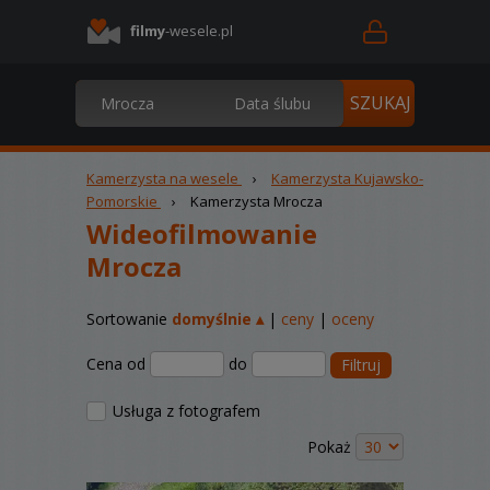
filmy
-wesele.pl
Kamerzysta na wesele
›
Kamerzysta Kujawsko-
Pomorskie
›
Kamerzysta Mrocza
Wideofilmowanie
Mrocza
Sortowanie
domyślnie ▴
|
ceny
|
oceny
Cena od
do
Filtruj
Usługa z fotografem
Pokaż