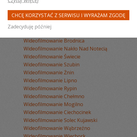
Czytaj więcej
Wideofilmowanie Bydgoszcz
Wideofilmowanie Toruń
CHCĘ KORZYSTAĆ Z SERWISU I WYRAŻAM ZGODĘ
Wideofilmowanie Włocławek
Wideofilmowanie Grudziądz
Zadecyduję później
Wideofilmowanie Inowrocław
Wideofilmowanie Brodnica
Wideofilmowanie Nakło Nad Notecią
Wideofilmowanie Świecie
Wideofilmowanie Szubin
Wideofilmowanie Żnin
Wideofilmowanie Lipno
Wideofilmowanie Rypin
Wideofilmowanie Chełmno
Wideofilmowanie Mogilno
Wideofilmowanie Ciechocinek
Wideofilmowanie Solec Kujawski
Wideofilmowanie Wąbrzeźno
Wideofilmowanie Więcbork