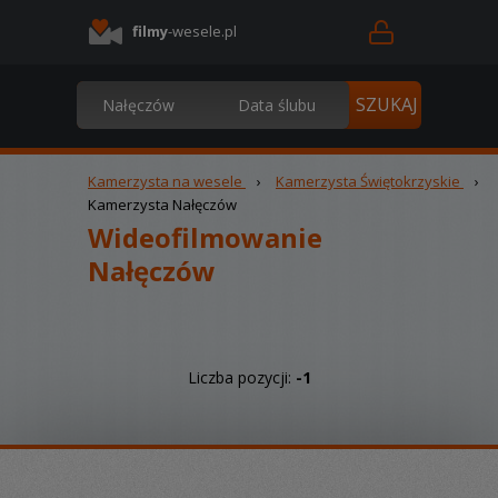
filmy
-wesele.pl
Kamerzysta na wesele
›
Kamerzysta Świętokrzyskie
›
Kamerzysta Nałęczów
Wideofilmowanie
Nałęczów
Liczba pozycji:
-1