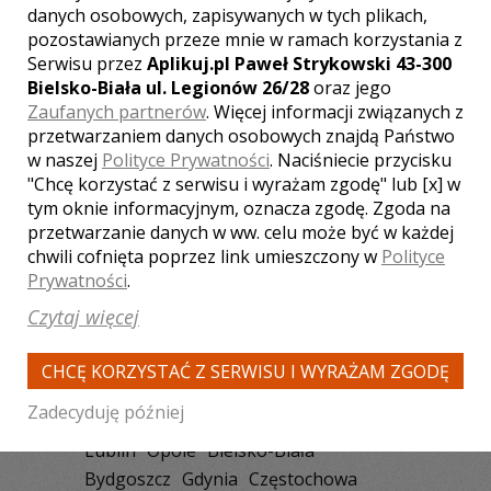
danych osobowych, zapisywanych w tych plikach,
Wideofilmowanie Piła
pozostawianych przeze mnie w ramach korzystania z
Wideofilmowanie Pińczów
Serwisu przez
Aplikuj.pl Paweł Strykowski 43-300
Wideofilmowanie Starachowice
Bielsko-Biała ul. Legionów 26/28
oraz jego
Wideofilmowanie Września
Zaufanych partnerów
. Więcej informacji związanych z
przetwarzaniem danych osobowych znajdą Państwo
Wideofilmowanie Końskie
w naszej
Polityce Prywatności
. Naciśniecie przycisku
Wideofilmowanie Łopuszno
"Chcę korzystać z serwisu i wyrażam zgodę" lub [x] w
Wideofilmowanie Morawica
tym oknie informacyjnym, oznacza zgodę. Zgoda na
przetwarzanie danych w ww. celu może być w każdej
chwili cofnięta poprzez link umieszczony w
Polityce
Prywatności
.
Czytaj więcej
VIDEOFILMOWANIE -
NAJPOPULARNIEJSZE MIASTA:
CHCĘ KORZYSTAĆ Z SERWISU I WYRAŻAM ZGODĘ
Warszawa
Kraków
Katowice
Zadecyduję później
Wrocław
Poznań
Łódź
Gdańsk
Lublin
Opole
Bielsko-Biała
Bydgoszcz
Gdynia
Częstochowa