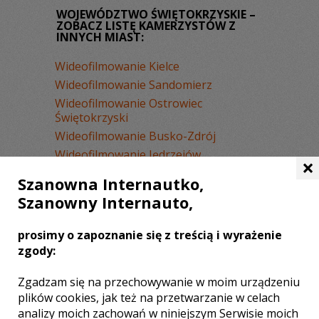
WOJEWÓDZTWO ŚWIĘTOKRZYSKIE –
ZOBACZ LISTĘ KAMERZYSTÓW Z
INNYCH MIAST:
Wideofilmowanie Kielce
Wideofilmowanie Sandomierz
Wideofilmowanie Ostrowiec
Świętokrzyski
Wideofilmowanie Busko-Zdrój
Wideofilmowanie Jędrzejów
×
Wideofilmowanie Połaniec
Szanowna Internautko,
Wideofilmowanie Skarżysko-
Szanowny Internauto,
Kamienna
Wideofilmowanie Staszów
prosimy o zapoznanie się z treścią i wyrażenie
Wideofilmowanie Kazimierza Wielka
zgody:
Wideofilmowanie Siedlce
Wideofilmowanie Opatów
Zgadzam się na przechowywanie w moim urządzeniu
plików cookies, jak też na przetwarzanie w celach
Wideofilmowanie Włoszczowa
analizy moich zachowań w niniejszym Serwisie moich
Wideofilmowanie Kraśnik