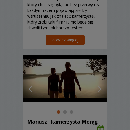
który chce się oglądać bez przerwy i za
każdym razem pojawiają się łzy
wzruszenia. Jak znaleźć kamerzystę,
który zrobi taki film? Ja nie będę się
chwalił tym jak bardzo jestem
doświadczony ani tym że robię
najlepsze filmy za to chętnie opowiem
Zobacz więcej
co zrobić aby film wzruszał nawet po
kilkunastokrotnym oglądaniu....
Mariusz - kamerzysta Morąg