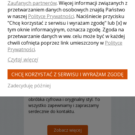
Zaufanych partnerów
. Więcej informacji związanych z
przetwarzaniem danych osobowych znajdą Państwo
w naszej
Polityce Prywatności
. Naciśniecie przycisku
"Chcę korzystać z serwisu i wyrażam zgodę" lub [x] w
tym oknie informacyjnym, oznacza zgodę. Zgoda na
przetwarzanie danych w ww. celu może być w każdej
chwili cofnięta poprzez link umieszczony w
Polityce
Prywatności
.
Rafał - kamerzysta Kwidzyn
Czytaj więcej
1900 zł
/ sesja
Ocena:
(1 opinia)
5,00 / 5
CHCĘ KORZYSTAĆ Z SERWISU I WYRAŻAM ZGODĘ
Poleceń: 45
Zadecyduję później
Nagrywanie imprez okolicznościowych
w najwyższej jakości. Nowoczesna
obróbka cyfrowa i oryginalny styl. To
wszystko zapewniamy i zapraszamy
serdecznie do kontaktu.
Zobacz więcej