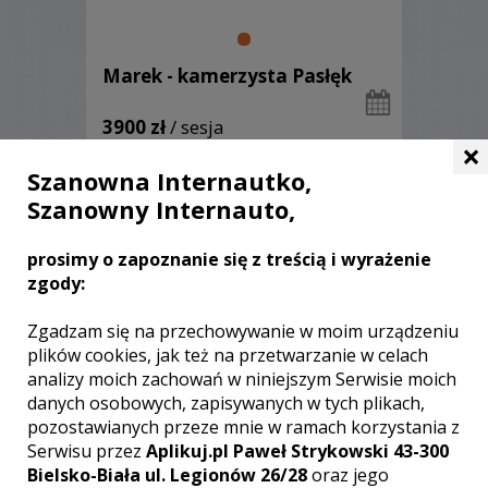
Marek - kamerzysta Pasłęk
3900 zł
/ sesja
×
Ocena:
(1 opinia)
5,00 / 5
Szanowna Internautko,
Poleceń: 25
Szanowny Internauto,
Wykorzystuję profesjonalny sprzęt,
który jest gwarantem jakości moich
nagrań. Realizuję filmy w oparciu o
prosimy o zapoznanie się z treścią i wyrażenie
świeże pomysły, by każdy Klient był w
zgody:
pełni zadowolony. Dysponuję
odpowiednim doświadczeniem z
Zgadzam się na przechowywanie w moim urządzeniu
zakresu filmowania i postprodukcji.
plików cookies, jak też na przetwarzanie w celach
Posiadam zezwolenie na filmowanie w
Zobacz więcej
analizy moich zachowań w niniejszym Serwisie moich
obiektach sakralnych.
danych osobowych, zapisywanych w tych plikach,
pozostawianych przeze mnie w ramach korzystania z
Serwisu przez
Aplikuj.pl Paweł Strykowski 43-300
Bielsko-Biała ul. Legionów 26/28
oraz jego