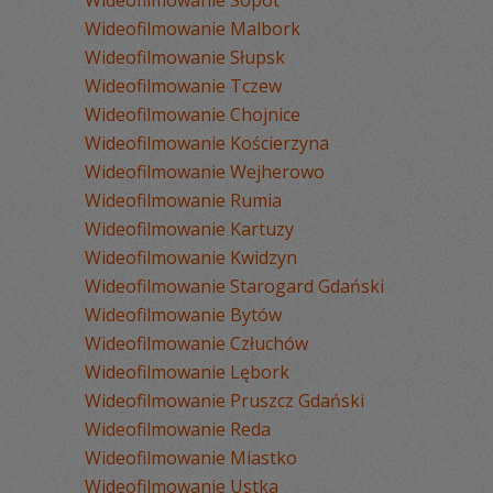
Wideofilmowanie Malbork
Wideofilmowanie Słupsk
Wideofilmowanie Tczew
Wideofilmowanie Chojnice
Wideofilmowanie Kościerzyna
Wideofilmowanie Wejherowo
Wideofilmowanie Rumia
Wideofilmowanie Kartuzy
Wideofilmowanie Kwidzyn
Wideofilmowanie Starogard Gdański
Wideofilmowanie Bytów
Wideofilmowanie Człuchów
Wideofilmowanie Lębork
Wideofilmowanie Pruszcz Gdański
Wideofilmowanie Reda
Wideofilmowanie Miastko
Wideofilmowanie Ustka