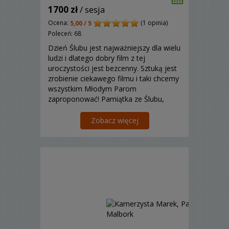
1700 zł
/ sesja
Ocena:
(1 opinia)
5,00 / 5
Poleceń: 68
Dzień Ślubu jest najważniejszy dla wielu
ludzi i dlatego dobry film z tej
uroczystości jest bezcenny. Sztuką jest
zrobienie ciekawego filmu i taki chcemy
wszystkim Młodym Parom
zaproponować! Pamiątka ze Ślubu,
która przywołuje tamte chwile jest tego
warta.
Zobacz więcej