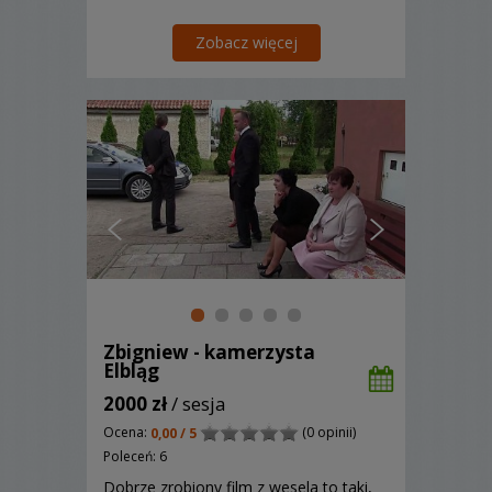
Zobacz więcej
Zbigniew - kamerzysta
Elbląg
2000 zł
/ sesja
Ocena:
(0 opinii)
0,00 / 5
Poleceń: 6
Dobrze zrobiony film z wesela to taki,