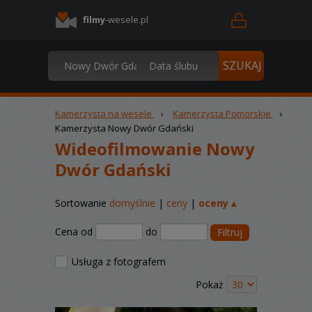
filmy
-wesele.pl
Kamerzysta na wesele
›
Kamerzysta Pomorskie
›
Kamerzysta Nowy Dwór Gdański
Wideofilmowanie Nowy
Dwór Gdański
Sortowanie
domyślnie
|
ceny
|
oceny ▴
Cena od
do
Filtruj
Usługa z fotografem
Pokaż