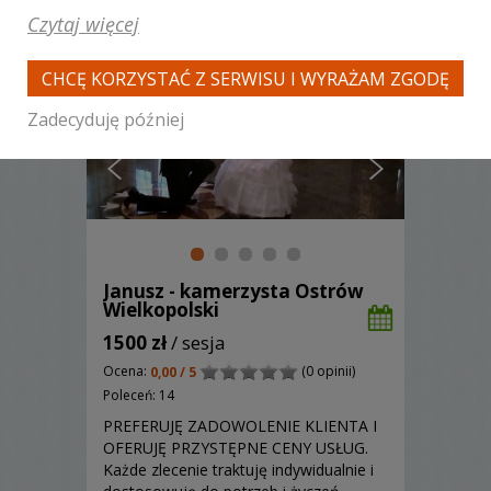
Czytaj więcej
Polecamy
CHCĘ KORZYSTAĆ Z SERWISU I WYRAŻAM ZGODĘ
Zadecyduję później
Janusz - kamerzysta Ostrów
Wielkopolski
1500 zł
/ sesja
Ocena:
(0 opinii)
0,00 / 5
Poleceń: 14
PREFERUJĘ ZADOWOLENIE KLIENTA I
OFERUJĘ PRZYSTĘPNE CENY USŁUG.
Każde zlecenie traktuję indywidualnie i