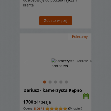
dostosowuję do potrzeb i życzeń
klienta.
Zobacz więcej
Polecamy
Dariusz - kamerzysta Kępno
1700 zł
/ sesja
Ocena:
(34 opinii)
5,00 / 5