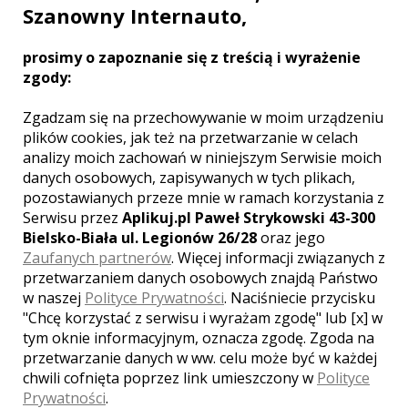
Szanowny Internauto,
prosimy o zapoznanie się z treścią i wyrażenie
zgody:
Zgadzam się na przechowywanie w moim urządzeniu
plików cookies, jak też na przetwarzanie w celach
Robert - kamerzysta Kalisz
analizy moich zachowań w niniejszym Serwisie moich
danych osobowych, zapisywanych w tych plikach,
2700 zł
/ sesja
pozostawianych przeze mnie w ramach korzystania z
Serwisu przez
Aplikuj.pl Paweł Strykowski 43-300
Ocena:
(1 opinia)
2,50 / 5
Bielsko-Biała ul. Legionów 26/28
oraz jego
Poleceń: 81
Zaufanych partnerów
. Więcej informacji związanych z
Jest bardzo dużo ważnych chwil w życiu
przetwarzaniem danych osobowych znajdą Państwo
człowieka. Taką ważną, nieodwracalną i
w naszej
Polityce Prywatności
. Naciśniecie przycisku
niepowtarzalną chwilą jest ślub. Z tej
"Chcę korzystać z serwisu i wyrażam zgodę" lub [x] w
uroczystości możemy wykonać
tym oknie informacyjnym, oznacza zgodę. Zgoda na
Państwu o bardzo wysokiej jakości film.
Dbamy, aby realizowane przez nas
przetwarzanie danych w ww. celu może być w każdej
filmy miały niepowtarzalny urok.
chwili cofnięta poprzez link umieszczony w
Polityce
Zobacz więcej
Prywatności
.