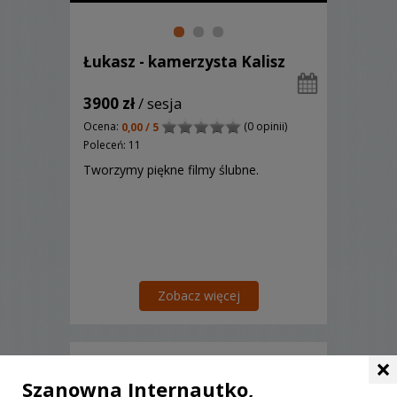
Łukasz - kamerzysta Kalisz
3900 zł
/ sesja
Ocena:
(0 opinii)
0,00 / 5
Poleceń: 11
Tworzymy piękne filmy ślubne.
Zobacz więcej
×
Szanowna Internautko,