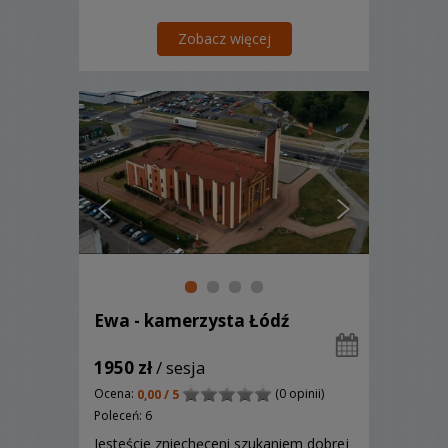
Zobacz więcej
Ewa - kamerzysta Łódź
1950 zł
/ sesja
Ocena:
(0 opinii)
0,00 / 5
Poleceń: 6
Jesteście zniechęceni szukaniem dobrej