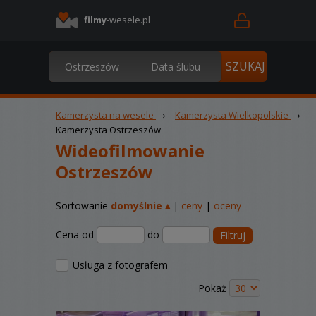
filmy
-wesele.pl
Kamerzysta na wesele
›
Kamerzysta Wielkopolskie
›
Kamerzysta Ostrzeszów
Wideofilmowanie
Ostrzeszów
Sortowanie
domyślnie ▴
|
ceny
|
oceny
Cena od
do
Filtruj
Usługa z fotografem
Pokaż