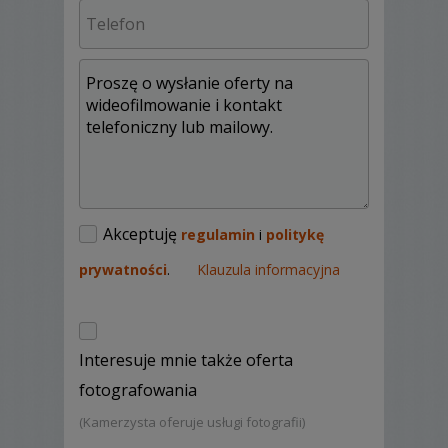
opowiadamy i pokazujemy w jaki sposób
będziemy pracować, ilustrując przykładami z
naszego portfolio. Mając na uwadze, że
zdjęcia i filmy pozostaną z Wami przez całe
życie jesteśmy bardzo wyczuleni na sposób
ich kreowania. Zdjęcia zawsze są
odpowiednio wyselekcjonowane,
naświetlone, ostre, wykadrowane i poddane
niezbędnej obróbce. Film ponadto w sposób
ciekawy opowiada historię Waszej miłości i
tego specjalnego dnia. Dbamy o Was!
Akceptuję
regulamin
i
politykę
prywatności
.
Klauzula informacyjna
Interesuje mnie także oferta
fotografowania
(Kamerzysta oferuje usługi fotografii)