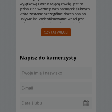
wyjątkową i wzruszającą chwilę. Jest to
jedna z najważniejszych pamiątek ślubnych,
która zostanie szczególnie doceniona po
upływie lat. Wideofilmowanie wesel jest
jedną z naszych głównych specjalności, przy
której uwalniamy kreatywność.
CZYTAJ WIĘCEJ
Fotografujemy profesjonalnym sprzętem
firmy Sony przy użyciu różnych obiektywów,
w zależności od warunków i efektu jaki
Napisz do kamerzysty
zamierzamy osiągnąć. Filmy kręcone są
aparatami cyfrowymi bezlusterkowcami
firmy Sony, a stabilizację obrazu i
odpowiednie efekty zapewnia profesjonalny
zestaw dodatkowego wyposażenia
filmowego.
Współpracę z Państwem zaczynamy w
trakcie rozmowy, podczas której