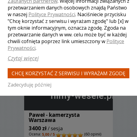
Zaufanych partnerów
. Więcej informacji związanych z
przetwarzaniem danych osobowych znajdą Państwo
w naszej
Polityce Prywatności
. Naciśniecie przycisku
"Chcę korzystać z serwisu i wyrażam zgodę" lub [x] w
Zobacz także innych
tym oknie informacyjnym, oznacza zgodę. Zgoda na
kamerzystów
przetwarzanie danych w ww. celu może być w każdej
chwili cofnięta poprzez link umieszczony w
Polityce
Prywatności
.
Czytaj więcej
CHCĘ KORZYSTAĆ Z SERWISU I WYRAŻAM ZGODĘ
Zadecyduję później
Paweł - kamerzysta
Warszawa
3400 zł
/ sesja
Ocena:
(60 opinii)
5,00 / 5