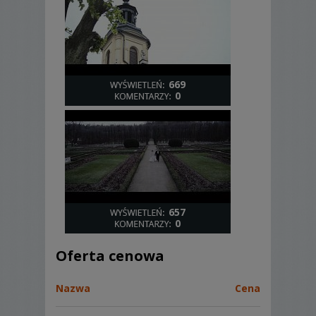
669
0
657
0
Oferta cenowa
Nazwa
Cena