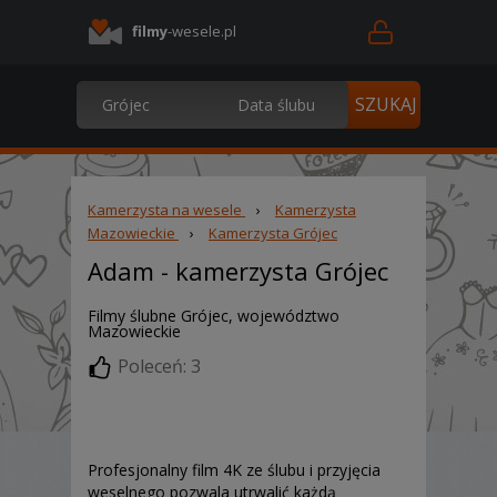
filmy
-wesele.pl
Kamerzysta na wesele
›
Kamerzysta
Mazowieckie
›
Kamerzysta Grójec
Adam
- kamerzysta Grójec
Filmy ślubne Grójec, województwo
Mazowieckie
Poleceń: 3
Profesjonalny film 4K ze ślubu i przyjęcia
weselnego pozwala utrwalić każdą