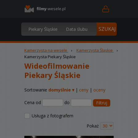
filmy
-wesele.pl
Kamerzysta na wesele
›
Kamerzysta Śląskie
›
Kamerzysta Piekary Śląskie
Wideofilmowanie
Piekary Śląskie
Sortowanie
domyślnie ▾
|
ceny
|
oceny
Cena od
do
Filtruj
Usługa z fotografem
Pokaż