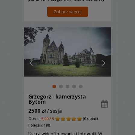
z grawerem !
Zobacz więcej
Grzegorz - kamerzysta
Bytom
2500 zł
/ sesja
Ocena:
(6 opinii)
5,00 / 5
Poleceń: 198
Usługi wideofilmowania i fotografii. W