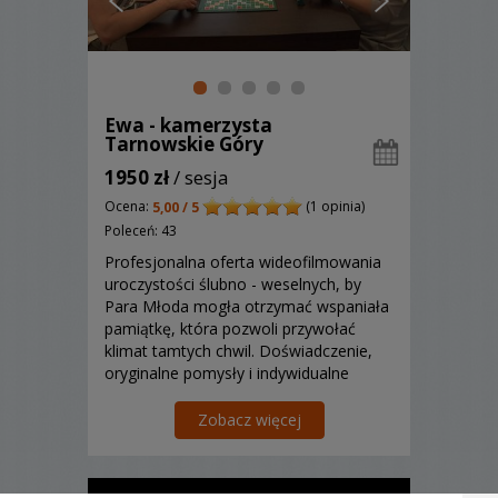
Ewa - kamerzysta
Tarnowskie Góry
1950 zł
/ sesja
Ocena:
(1 opinia)
5,00 / 5
Poleceń: 43
Profesjonalna oferta wideofilmowania
uroczystości ślubno - weselnych, by
Para Młoda mogła otrzymać wspaniała
pamiątkę, która pozwoli przywołać
klimat tamtych chwil. Doświadczenie,
oryginalne pomysły i indywidualne
podejście gwarantują najwyższą jakość.
Zapraszamy wszystkich!
Zobacz więcej