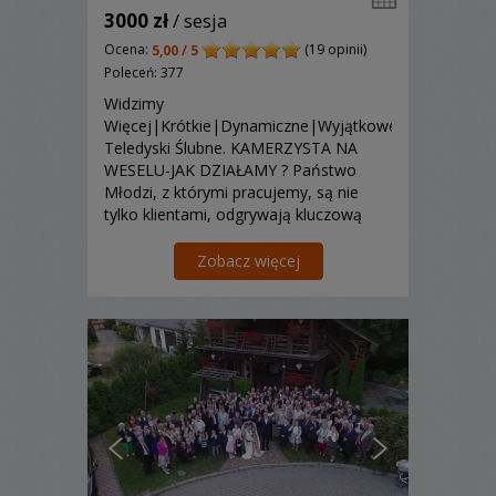
3000 zł
/ sesja
Ocena:
(19 opinii)
5,00 / 5
Poleceń: 377
Widzimy
Więcej|Krótkie|Dynamiczne|Wyjątkowe
Teledyski Ślubne. KAMERZYSTA NA
WESELU-JAK DZIAŁAMY ? Państwo
Młodzi, z którymi pracujemy, są nie
tylko klientami, odgrywają kluczową
rolę w kształtowaniu ich filmu ślubnego.
Nie filmujemy wesel według jednego
Zobacz więcej
schematu. Nasz styl jest dość prosty do
wyja