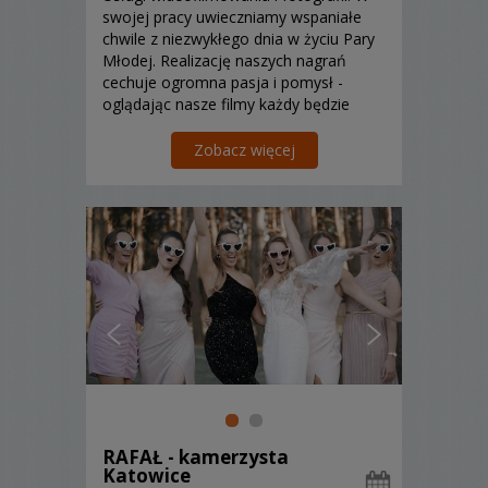
swojej pracy uwieczniamy wspaniałe
chwile z niezwykłego dnia w życiu Pary
Młodej. Realizację naszych nagrań
cechuje ogromna pasja i pomysł -
oglądając nasze filmy każdy będzie
cofał do tamtych wydarzeń, jakby
korzystał z wehikułu czasu!
Zobacz więcej
RAFAŁ - kamerzysta
Katowice