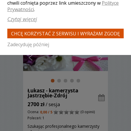
chwili cofnięta poprzez link umieszczony w
Polityce
Zobacz więcej
Prywatności
.
Czytaj więcej
CHCĘ KORZYSTAĆ Z SERWISU I WYRAŻAM ZGODĘ
Zadecyduję później
Łukasz - kamerzysta
Jastrzębie-Zdrój
2700 zł
/ sesja
Ocena:
(0 opinii)
0,00 / 5
Poleceń: 1
Szukając profesjonalnego kamerzysty