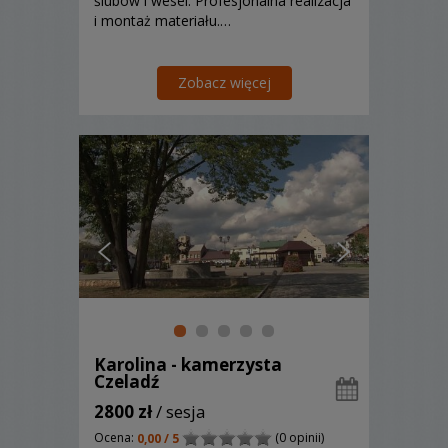
ślubów i wesel. Profesjonalna realizacja
i montaż materiału.…
Zobacz więcej
Karolina - kamerzysta
Czeladź
2800 zł
/ sesja
Ocena:
(0 opinii)
0,00 / 5