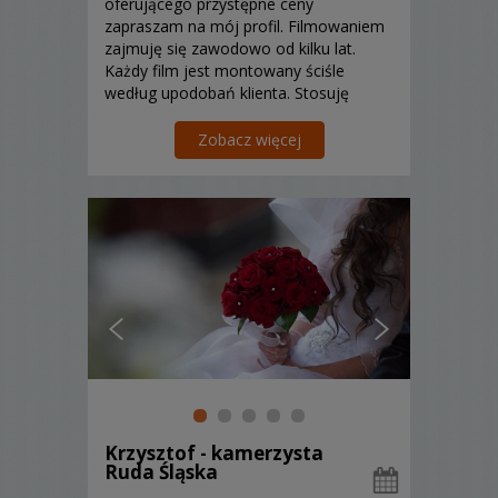
oferującego przystępne ceny
zapraszam na mój profil. Filmowaniem
zajmuję się zawodowo od kilku lat.
Każdy film jest montowany ściśle
według upodobań klienta. Stosuję
systemy stabilizacji obrazu oraz
rejestrację dźwięku za pomocą
Zobacz więcej
profesjonalnych mikrofonów.
Krzysztof - kamerzysta
Ruda Śląska