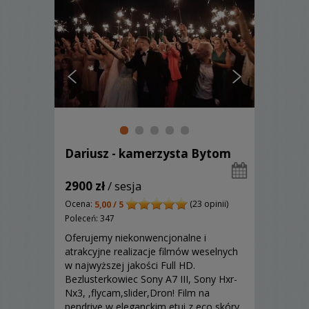
Dariusz - kamerzysta Bytom
2900 zł
/ sesja
Ocena:
(23 opinii)
5,00 / 5
Poleceń: 347
Oferujemy niekonwencjonalne i
atrakcyjne realizacje filmów weselnych
w najwyższej jakości Full HD.
Bezlusterkowiec Sony A7 III, Sony Hxr-
Nx3, ,flycam,slider,Dron! Film na
pendrive w eleganckim etui z eco skóry