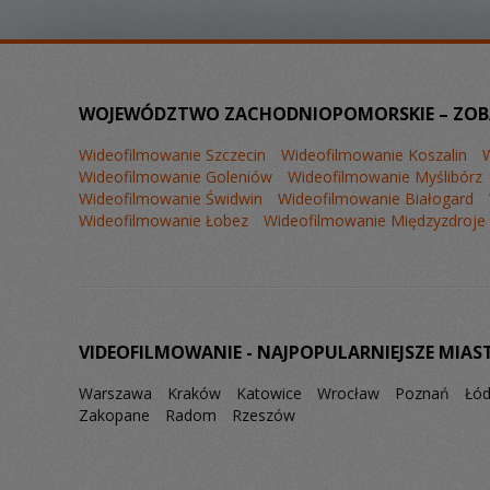
WOJEWÓDZTWO ZACHODNIOPOMORSKIE – ZOBAC
Wideofilmowanie Szczecin
Wideofilmowanie Koszalin
Wideofilmowanie Goleniów
Wideofilmowanie Myślibórz
Wideofilmowanie Świdwin
Wideofilmowanie Białogard
Wideofilmowanie Łobez
Wideofilmowanie Międzyzdroje
VIDEOFILMOWANIE - NAJPOPULARNIEJSZE MIAS
Warszawa
Kraków
Katowice
Wrocław
Poznań
Łó
Zakopane
Radom
Rzeszów