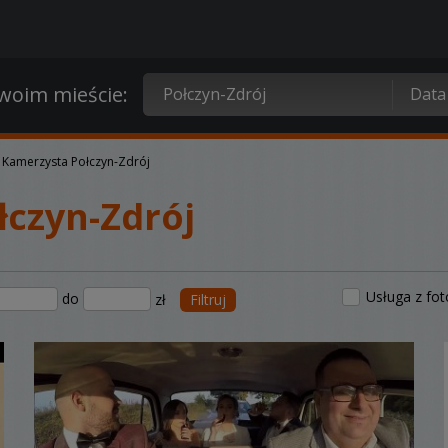
oim mieście:
Kamerzysta Połczyn-Zdrój
czyn-Zdrój
Usługa z fo
do
zł
Filtruj