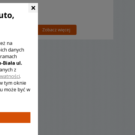
×
uto,
Zobacz więcej
też na
oich danych
 ramach
-Biała ul.
zanych z
ywatności
.
 w tym oknie
lu może być w