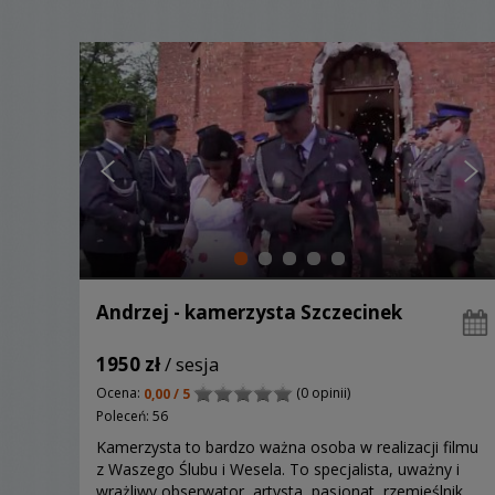
Andrzej - kamerzysta Szczecinek
1950 zł
/ sesja
Ocena:
(0 opinii)
0,00 / 5
Poleceń: 56
Kamerzysta to bardzo ważna osoba w realizacji filmu
z Waszego Ślubu i Wesela. To specjalista, uważny i
wrażliwy obserwator, artysta, pasjonat, rzemieślnik,