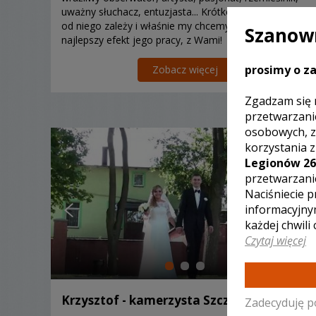
uważny słuchacz, entuzjasta... Krótko mówiąc, wiele
od niego zależy i właśnie my chcemy Państwu dać
Szanown
najlepszy efekt jego pracy, z Wami!
prosimy o za
Zobacz więcej
Zgadzam się 
przetwarzani
osobowych, z
korzystania 
Legionów 26
przetwarzani
Naciśniecie p
informacyjny
każdej chwili
Czytaj więcej
Krzysztof - kamerzysta Szczecinek
Zadecyduję p