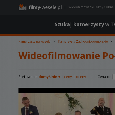
filmy
-wesele.pl
Wideofilmowanie i filmy ślubne
Szukaj kamerzysty
w Tw
Kamerzysta na wesele
›
Kamerzysta Zachodniopomorskie
›
Wideofilmowanie Poł
Sortowanie
domyślnie ▾
|
ceny
|
oceny
Cena od