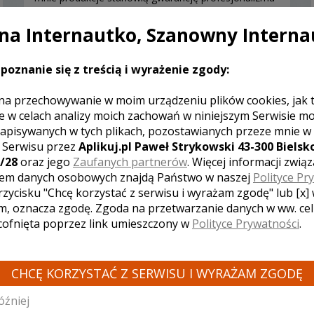
pod względem realizacji i montażu. Zapraszam.
a Internautko, Szanowny Interna
poznanie się z treścią i wyrażenie zgody:
Zobacz więcej
na przechowywanie w moim urządzeniu plików cookies, jak 
e w celach analizy moich zachowań w niniejszym Serwisie m
apisywanych w tych plikach, pozostawianych przeze mnie w
z Serwisu przez
Aplikuj.pl Paweł Strykowski 43-300 Bielsko
/28
oraz jego
Zaufanych partnerów
. Więcej informacji zwią
em danych osobowych znajdą Państwo w naszej
Polityce Pr
rzycisku "Chcę korzystać z serwisu i wyrażam zgodę" lub [x]
m, oznacza zgodę. Zgoda na przetwarzanie danych w ww. ce
 cofnięta poprzez link umieszczony w
Polityce Prywatności
.
CHCĘ KORZYSTAĆ Z SERWISU I WYRAŻAM ZGODĘ
óźniej