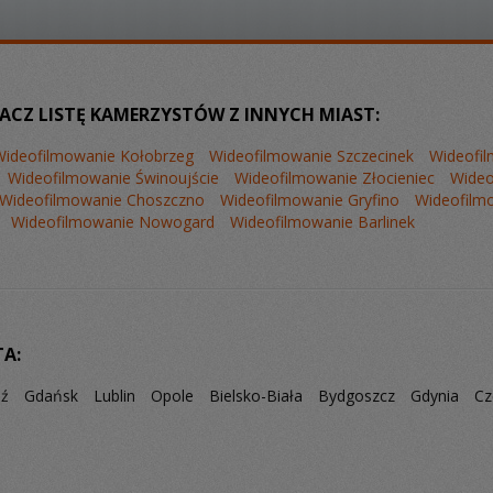
Z LISTĘ KAMERZYSTÓW Z INNYCH MIAST:
Wideofilmowanie Kołobrzeg
Wideofilmowanie Szczecinek
Wideofil
Wideofilmowanie Świnoujście
Wideofilmowanie Złocieniec
Wideo
Wideofilmowanie Choszczno
Wideofilmowanie Gryfino
Wideofilm
Wideofilmowanie Nowogard
Wideofilmowanie Barlinek
TA:
dź
Gdańsk
Lublin
Opole
Bielsko-Biała
Bydgoszcz
Gdynia
Cz