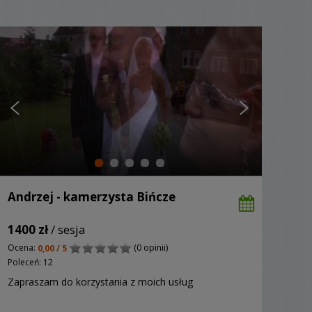
Andrzej - kamerzysta Bińcze
1400 zł
/ sesja
Ocena:
(0 opinii)
0,00 / 5
Poleceń: 12
Zapraszam do korzystania z moich usług