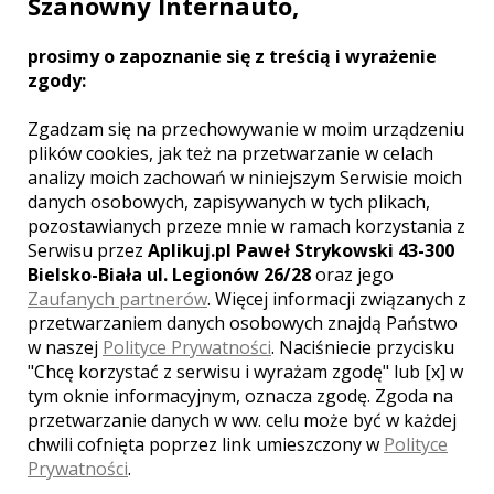
Szanowny Internauto,
ślubu, czy każdej innej uroczystości,
dynamiczny montaż, jednym słowem:
prosimy o zapoznanie się z treścią i wyrażenie
nie ma nudy podczas oglądania.
zgody:
Podziękowania dla rodziców
wyświetlane podczas imprezy... nie ma
sprawy. Zawsze podchodzimy
Zgadzam się na przechowywanie w moim urządzeniu
indywidualnie do każdej produkcji.
Zobacz więcej
plików cookies, jak też na przetwarzanie w celach
analizy moich zachowań w niniejszym Serwisie moich
danych osobowych, zapisywanych w tych plikach,
pozostawianych przeze mnie w ramach korzystania z
Serwisu przez
Aplikuj.pl Paweł Strykowski 43-300
Bielsko-Biała ul. Legionów 26/28
oraz jego
Liczba pozycji:
1
Zaufanych partnerów
. Więcej informacji związanych z
przetwarzaniem danych osobowych znajdą Państwo
w naszej
Polityce Prywatności
. Naciśniecie przycisku
"Chcę korzystać z serwisu i wyrażam zgodę" lub [x] w
tym oknie informacyjnym, oznacza zgodę. Zgoda na
WOJEWÓDZTWO LUBUSKIE – ZOBACZ
przetwarzanie danych w ww. celu może być w każdej
LISTĘ KAMERZYSTÓW Z INNYCH
chwili cofnięta poprzez link umieszczony w
Polityce
MIAST:
Prywatności
.