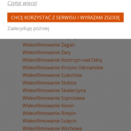
Wideofilmowanie Zielona Góra
Czytaj więcej
Wideofilmowanie Gorzów
Wielkopolski
CHCĘ KORZYSTAĆ Z SERWISU I WYRAŻAM ZGODĘ
Wideofilmowanie Świebodzin
Zadecyduję później
Wideofilmowanie Nowa Sól
Wideofilmowanie Międzyrzecz
Wideofilmowanie Żagań
Wideofilmowanie Żary
Wideofilmowanie Kostrzyn nad Odrą
Wideofilmowanie Krosno Odrzańskie
Wideofilmowanie Sulechów
Wideofilmowanie Słubice
Wideofilmowanie Skwierzyna
Wideofilmowanie Szprotawa
Wideofilmowanie Konin
Wideofilmowanie Rzepin
Wideofilmowanie Sulęcin
Wideofilmowanie Wschowa