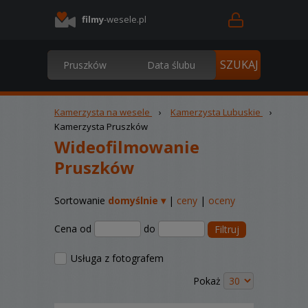
filmy
-wesele.pl
Kamerzysta na wesele
›
Kamerzysta Lubuskie
›
Kamerzysta Pruszków
Wideofilmowanie
Pruszków
Sortowanie
domyślnie ▾
|
ceny
|
oceny
Cena od
do
Filtruj
Usługa z fotografem
Pokaż