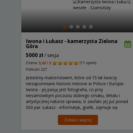
Iwona i Łukasz - kamerzysta Zielona
Góra
5000 zł
/ sesja
Ocena:
(11 opinii)
5,00 / 5
Poleceń: 227
Jesteśmy małżeństwem, które od 15 lat tworzy
niezapomniane historie miłosne w Polsce i Europie.
Iwona - jej pasją jest fotografia, co przy
niesamowitym poczuciu dobrego smaku, detalu i
artystycznej naturze sprawia, iż zaufało jej już ponad
500 par. Łukasz - informatyk, grafik, zajmuje się
multimediami i cyberbezpieczeństwem a z pasji i
zamiłowania ...
Zobacz więcej