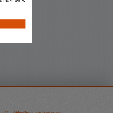
lu może być w
a Sól
Wideofilmowanie Międzyrzecz