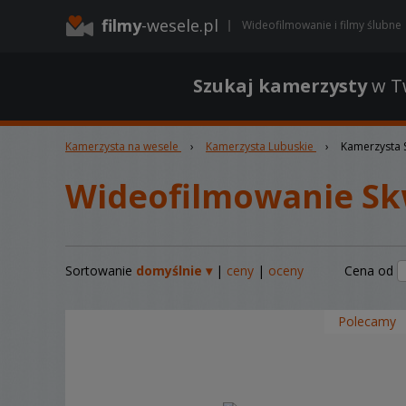
filmy
-wesele.pl
Wideofilmowanie i filmy ślubne
Szukaj kamerzysty
w Tw
Kamerzysta na wesele
›
Kamerzysta Lubuskie
›
Kamerzysta 
Wideofilmowanie Sk
Sortowanie
domyślnie ▾
|
ceny
|
oceny
Cena od
Polecamy