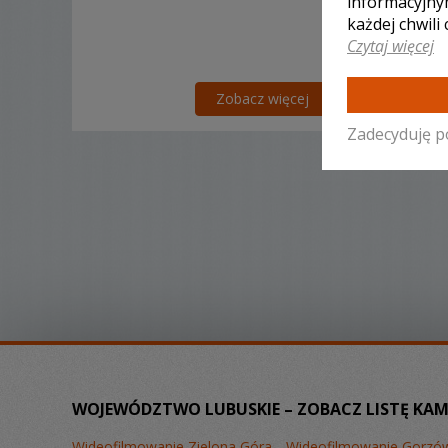
informacyjny
każdej chwili
Czytaj więcej
Zobacz więcej
Zadecyduję p
WOJEWÓDZTWO LUBUSKIE – ZOBACZ LISTĘ KAM
Wideofilmowanie Zielona Góra
Wideofilmowanie Gorzów