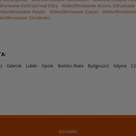
ilmowanie Kostrzyn nad Odrą
Wideofilmowanie Krosno Odrzańskie
ideofilmowanie Rzepin
Wideofilmowanie Sulęcin
Wideofilmowani
deofilmowanie Drezdenko
TA:
dź
Gdańsk
Lublin
Opole
Bielsko-Biała
Bydgoszcz
Gdynia
Cz
kontakt