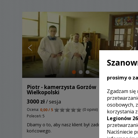
Szanown
prosimy o za
Piotr - kamerzysta Gorzów
Zgadzam się 
Wielkopolski
przetwarzani
3000 zł
/ sesja
osobowych, z
Ocena:
(0 opinii)
0,00 / 5
korzystania 
Poleceń: 5
Legionów 26
przetwarzani
Dbamy o to, aby nasz klient był zadowolony z efektu
końcowego.
Naciśniecie p