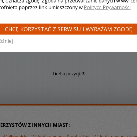
m, oznacza zgodę. Zgoda na przetwarzanie danych w ww. ce
 cofnięta poprzez link umieszczony w
Polityce Prywatności
.
CHCĘ KORZYSTAĆ Z SERWISU I WYRAŻAM ZGODĘ
óźniej
Liczba pozycji:
3
ERZYSTÓW Z INNYCH MIAST:
 Wielkopolski
Wideofilmowanie Świebodzin
Wideofilmowanie Now