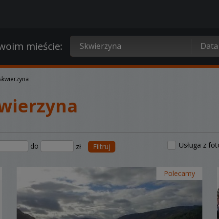
oim mieście:
Skwierzyna
wierzyna
Usługa z fo
do
zł
Filtruj
Polecamy