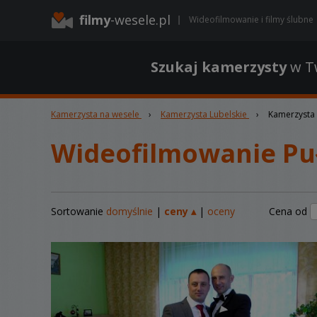
filmy
-wesele.pl
Wideofilmowanie i filmy ślubne
Szukaj kamerzysty
w Tw
Kamerzysta na wesele
›
Kamerzysta Lubelskie
›
Kamerzysta
Wideofilmowanie Pu
Sortowanie
domyślnie
|
ceny ▴
|
oceny
Cena od