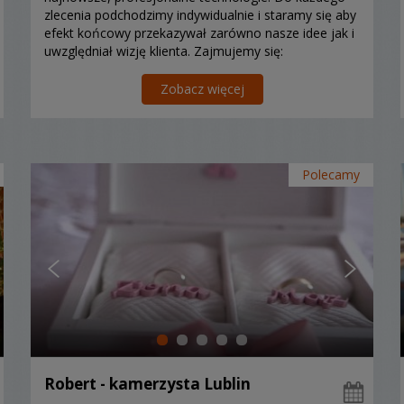
zlecenia podchodzimy indywidualnie i staramy się aby
efekt końcowy przekazywał zarówno nasze idee jak i
uwzględniał wizję klienta. Zajmujemy się:
wideofilmowaniem, fotografią okolicznościową,
biznesową,...
Zobacz więcej
Polecamy
Robert - kamerzysta Lublin