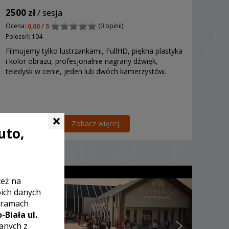
2500 zł
/ sesja
Ocena:
(0 opinii)
0,00 / 5
Poleceń: 104
Filmujemy tylko lustrzankami, FullHD, piękna plastyka
i kolor obrazu, profesjonalnie nagrany dźwięk,
teledysk w cenie, jeden lub dwóch kamerzystów.
×
Zobacz więcej
uto,
też na
oich danych
 ramach
-Biała ul.
zanych z