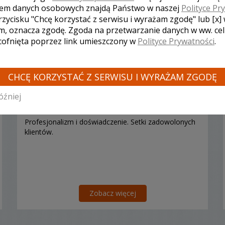
em danych osobowych znajdą Państwo w naszej
Polityce Pr
rzycisku "Chcę korzystać z serwisu i wyrażam zgodę" lub [x]
m, oznacza zgodę. Zgoda na przetwarzanie danych w ww. ce
 cofnięta poprzez link umieszczony w
Polityce Prywatności
.
Mariusz - kamerzysta Piaseczno
CHCĘ KORZYSTAĆ Z SERWISU I WYRAŻAM ZGODĘ
3000 zł
/ sesja
óźniej
Ocena:
(1 opinia)
5,00 / 5
Poleceń: 3
Profesjonalizm i doświadczenie. Setki zadowolonych
klientów.
Zobacz więcej