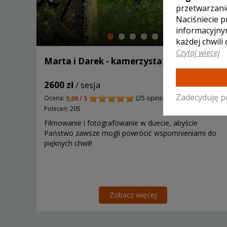
przetwarzani
Naciśniecie p
informacyjny
każdej chwili
Czytaj więcej
Marta i Darek - kamerzysta Kraśnik
2600 zł
/ sesja
Zadecyduję p
Ocena:
(25 opinii)
5,00 / 5
Poleceń: 205
Filmowanie i fotografowanie w duecie, abyście
Państwo zawsze mogli powrócić wspomnieniami do
pięknych chwil!
Zobacz więcej