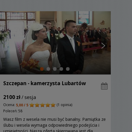
Szczepan - kamerzysta Lubartów
2100 zł
/ sesja
Ocena:
(1 opinia)
5,00 / 5
Poleceń: 58
Wasz film z wesela nie musi być banalny. Pamiątka ze
ślubu i wesela wymaga odpowiedniego podejścia i
umiejętności. Nasza oferta skierowana jest dla