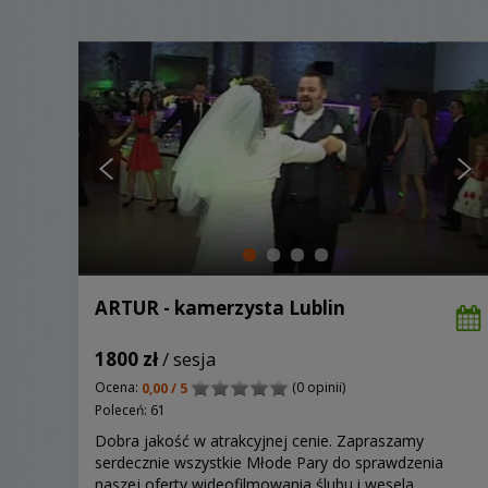
ARTUR - kamerzysta Lublin
1800 zł
/ sesja
Ocena:
(0 opinii)
0,00 / 5
Poleceń: 61
Dobra jakość w atrakcyjnej cenie. Zapraszamy
serdecznie wszystkie Młode Pary do sprawdzenia
naszej oferty wideofilmowania ślubu i wesela.