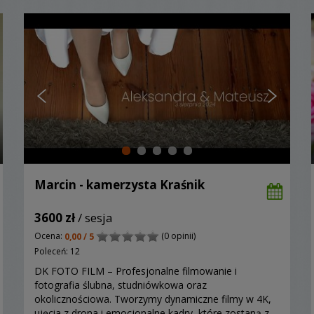
Marcin - kamerzysta Kraśnik
3600 zł
/ sesja
Ocena:
(0 opinii)
0,00 / 5
Poleceń: 12
DK FOTO FILM – Profesjonalne filmowanie i
fotografia ślubna, studniówkowa oraz
okolicznościowa. Tworzymy dynamiczne filmy w 4K,
ujęcia z drona i emocjonalne kadry, które zostaną z