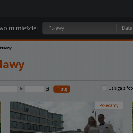
oim mieście:
 Puławy
ławy
Usługa z fo
do
zł
Filtruj
Polecamy