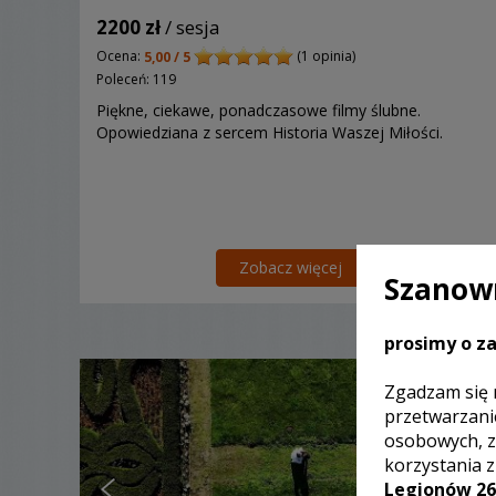
2200 zł
/ sesja
Ocena:
(1 opinia)
5,00 / 5
Poleceń: 119
Piękne, ciekawe, ponadczasowe filmy ślubne.
Opowiedziana z sercem Historia Waszej Miłości.
Zobacz więcej
Szanown
prosimy o za
Polecamy
Zgadzam się 
przetwarzani
osobowych, z
korzystania 
Legionów 26