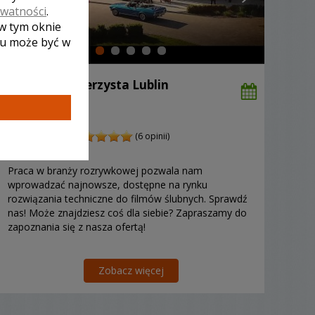
ywatności
.
 w tym oknie
lu może być w
Robert - kamerzysta Lublin
3000 zł
/ sesja
Ocena:
(6 opinii)
5,00 / 5
Poleceń: 484
Praca w branży rozrywkowej pozwala nam
wprowadzać najnowsze, dostępne na rynku
rozwiązania techniczne do filmów ślubnych. Sprawdź
nas! Może znajdziesz coś dla siebie? Zapraszamy do
zapoznania się z nasza ofertą!
Zobacz więcej