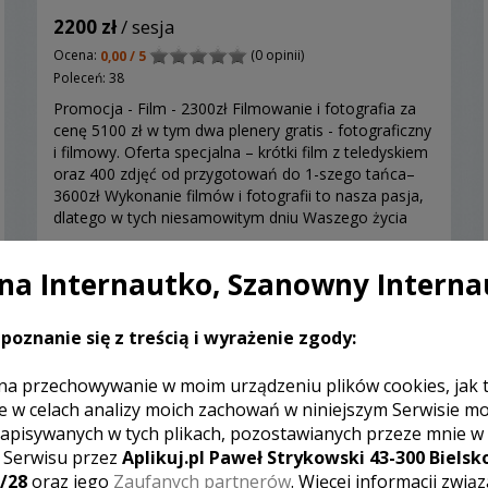
2200 zł
/ sesja
Ocena:
(0 opinii)
0,00 / 5
Poleceń: 38
Promocja - Film - 2300zł Filmowanie i fotografia za
cenę 5100 zł w tym dwa plenery gratis - fotograficzny
i filmowy. Oferta specjalna – krótki film z teledyskiem
oraz 400 zdjęć od przygotowań do 1-szego tańca–
3600zł Wykonanie filmów i fotografii to nasza pasja,
dlatego w tych niesamowitym dniu Waszego życia
staramy się oddać wiernie emocje ...
Zobacz więcej
a Internautko, Szanowny Interna
poznanie się z treścią i wyrażenie zgody:
Polecamy
na przechowywanie w moim urządzeniu plików cookies, jak 
e w celach analizy moich zachowań w niniejszym Serwisie m
apisywanych w tych plikach, pozostawianych przeze mnie w
z Serwisu przez
Aplikuj.pl Paweł Strykowski 43-300 Bielsko
/28
oraz jego
Zaufanych partnerów
. Więcej informacji zwią