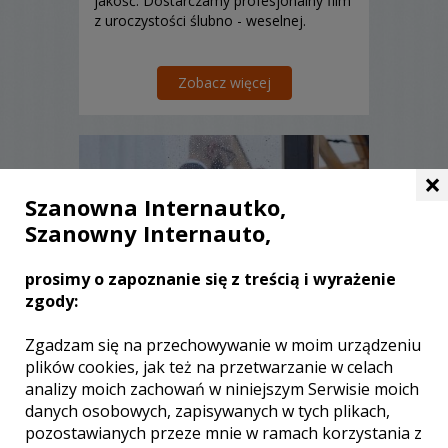
jakość. Dostarczamy profesjonalny film
z uroczystości ślubno - weselnej.
Zobacz więcej
×
Szanowna Internautko,
Szanowny Internauto,
prosimy o zapoznanie się z treścią i wyrażenie
zgody:
Zgadzam się na przechowywanie w moim urządzeniu
Marcin - kamerzysta Mińsk
plików cookies, jak też na przetwarzanie w celach
Mazowiecki
analizy moich zachowań w niniejszym Serwisie moich
3500 zł
/ sesja
danych osobowych, zapisywanych w tych plikach,
pozostawianych przeze mnie w ramach korzystania z
Ocena:
(3 opinie)
5,00 / 5