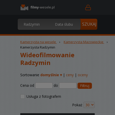
filmy
-wesele.pl
Kamerzysta na wesele
›
Kamerzysta Mazowieckie
›
Kamerzysta Radzymin
Wideofilmowanie
Radzymin
Sortowanie
domyślnie ▾
|
ceny
|
oceny
Cena od
do
Filtruj
Usługa z fotografem
Pokaż