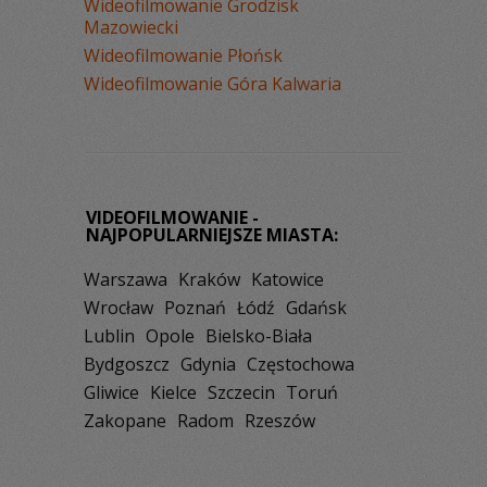
Wideofilmowanie Grodzisk
Mazowiecki
Wideofilmowanie Płońsk
Wideofilmowanie Góra Kalwaria
VIDEOFILMOWANIE -
NAJPOPULARNIEJSZE MIASTA:
Warszawa
Kraków
Katowice
Wrocław
Poznań
Łódź
Gdańsk
Lublin
Opole
Bielsko-Biała
Bydgoszcz
Gdynia
Częstochowa
Gliwice
Kielce
Szczecin
Toruń
Zakopane
Radom
Rzeszów