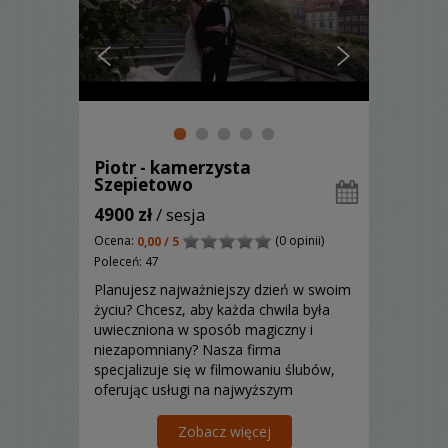
Piotr - kamerzysta
Szepietowo
4900 zł
/ sesja
Ocena:
(0 opinii)
0,00 / 5
Poleceń: 47
Planujesz najważniejszy dzień w swoim
życiu? Chcesz, aby każda chwila była
uwieczniona w sposób magiczny i
niezapomniany? Nasza firma
specjalizuje się w filmowaniu ślubów,
oferując usługi na najwyższym
poziomie. Z pasją i zaangażowaniem
tworzymy filmy, które pozwolą Wam
Zobacz więcej