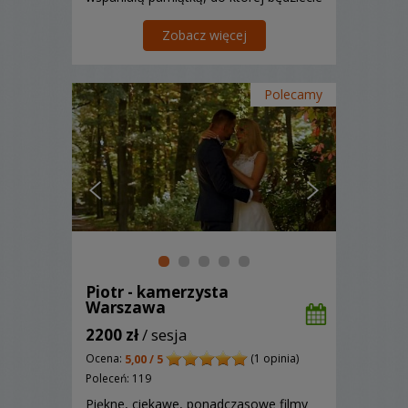
często wracać! Zapraszamy do
kontaktu!
Zobacz więcej
Polecamy
Piotr - kamerzysta
Warszawa
2200 zł
/ sesja
Ocena:
(1 opinia)
5,00 / 5
Poleceń: 119
Piękne, ciekawe, ponadczasowe filmy