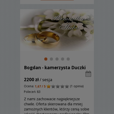
wracać do tych wyjątkowych
momentów przez wiele lat. Dzięki
nowoczesnemu spr...
Bogdan - kamerzysta Duczki
2200 zł
/ sesja
Ocena:
(1 opinia)
1,67 / 5
Poleceń: 83
Z nami zachowacie najpiękniejsze
chwile. Oferta skierowana dla mniej
zamożnych klientów, którzy cenią sobie