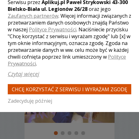
Serwisu przez
Aplikuj.pl Paweł Strykowski 43-300
Poleceń: 70
Bielsko-Biała ul. Legionów 26/28
oraz jego
Każdy jeden film jest dla nowym
Zaufanych partnerów
. Więcej informacji związanych z
wyzwaniem. Podejmując się jego
przetwarzaniem danych osobowych znajdą Państwo
wykonania, dążymy do doskonałości.
w naszej
Polityce Prywatności
. Naciśniecie przycisku
Najlepiej naszą pracę oddają nasze
"Chcę korzystać z serwisu i wyrażam zgodę" lub [x] w
zrealizowane filmy. Priorytetem dla nas
tym oknie informacyjnym, oznacza zgodę. Zgoda na
jest zadowolenie Klienta!
przetwarzanie danych w ww. celu może być w każdej
Zobacz więcej
chwili cofnięta poprzez link umieszczony w
Polityce
Prywatności
.
Czytaj więcej
CHCĘ KORZYSTAĆ Z SERWISU I WYRAŻAM ZGODĘ
Zadecyduję później