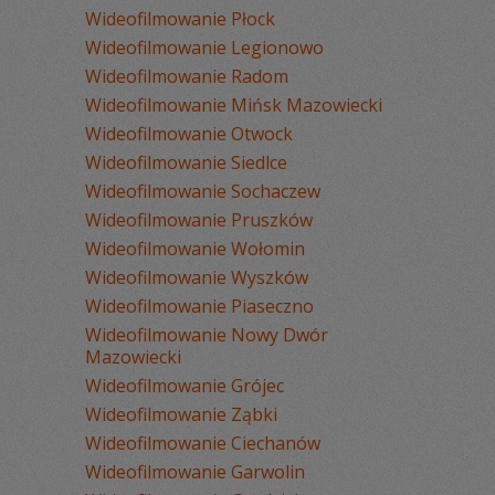
Wideofilmowanie Płock
Wideofilmowanie Legionowo
Wideofilmowanie Radom
Wideofilmowanie Mińsk Mazowiecki
Wideofilmowanie Otwock
Wideofilmowanie Siedlce
Wideofilmowanie Sochaczew
Wideofilmowanie Pruszków
Wideofilmowanie Wołomin
Wideofilmowanie Wyszków
Wideofilmowanie Piaseczno
Wideofilmowanie Nowy Dwór
Mazowiecki
Wideofilmowanie Grójec
Wideofilmowanie Ząbki
Wideofilmowanie Ciechanów
Wideofilmowanie Garwolin