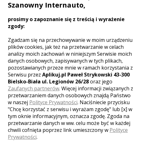
Szanowny Internauto,
niezwykłości niepowtarzalnych chwil w
Twoim życiu, by uchronić je od
zapomnienia. Zapraszamy do nas
prosimy o zapoznanie się z treścią i wyrażenie
wszystkie Pary Młode.
zgody:
Zgadzam się na przechowywanie w moim urządzeniu
Zobacz więcej
plików cookies, jak też na przetwarzanie w celach
analizy moich zachowań w niniejszym Serwisie moich
danych osobowych, zapisywanych w tych plikach,
pozostawianych przeze mnie w ramach korzystania z
Serwisu przez
Aplikuj.pl Paweł Strykowski 43-300
Liczba pozycji:
1
Bielsko-Biała ul. Legionów 26/28
oraz jego
Zaufanych partnerów
. Więcej informacji związanych z
przetwarzaniem danych osobowych znajdą Państwo
w naszej
Polityce Prywatności
. Naciśniecie przycisku
"Chcę korzystać z serwisu i wyrażam zgodę" lub [x] w
tym oknie informacyjnym, oznacza zgodę. Zgoda na
WOJEWÓDZTWO MAZOWIECKIE –
przetwarzanie danych w ww. celu może być w każdej
ZOBACZ LISTĘ KAMERZYSTÓW Z
INNYCH MIAST:
chwili cofnięta poprzez link umieszczony w
Polityce
Prywatności
.