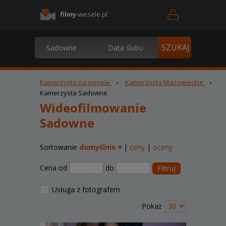
filmy
-wesele.pl
Kamerzysta na wesele
›
Kamerzysta Mazowieckie
›
Kamerzysta Sadowne
Wideofilmowanie
Sadowne
Sortowanie
domyślnie ▾
|
ceny
|
oceny
Cena od
do
Filtruj
Usługa z fotografem
Pokaż