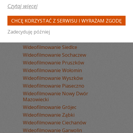
Wideofilmowanie Warszawa
Czytaj więcej
Wideofilmowanie Płock
Wideofilmowanie Legionowo
CHCĘ KORZYSTAĆ Z SERWISU I WYRAŻAM ZGODĘ
Wideofilmowanie Radom
Wideofilmowanie Mińsk Mazowiecki
Zadecyduję później
Wideofilmowanie Otwock
Wideofilmowanie Siedlce
Wideofilmowanie Sochaczew
Wideofilmowanie Pruszków
Wideofilmowanie Wołomin
Wideofilmowanie Wyszków
Wideofilmowanie Piaseczno
Wideofilmowanie Nowy Dwór
Mazowiecki
Wideofilmowanie Grójec
Wideofilmowanie Ząbki
Wideofilmowanie Ciechanów
Wideofilmowanie Garwolin