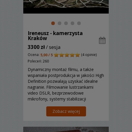
Ireneusz - kamerzysta
Kraków
3300 zł
/ sesja
Ocena:
(4 opinie)
5,00 / 5
Poleceń: 260
Dynamiczny montaż filmu, a także
wspaniała postprodukcja w jakości High
Definition pozwalają uzyskać idealne
nagranie. Filmowanie lustrzankami
video DSLR, bezprzewodowe
mikrofony, systemy stabilizacji
steadicam... to tylko niektóre z cech
naszych realizacji...
Zobacz więcej