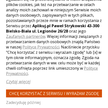
plików cookies, jak też na przetwarzanie w celach
Zobacz więcej
analizy moich zachowań w niniejszym Serwisie moich
danych osobowych, zapisywanych w tych plikach,
pozostawianych przeze mnie w ramach korzystania z
Serwisu przez
Aplikuj.pl Paweł Strykowski 43-300
Bielsko-Biała ul. Legionów 26/28
oraz jego
Zaufanych partnerów
. Więcej informacji związanych z
przetwarzaniem danych osobowych znajdą Państwo
w naszej
Polityce Prywatności
. Naciśniecie przycisku
"Chcę korzystać z serwisu i wyrażam zgodę" lub [x] w
tym oknie informacyjnym, oznacza zgodę. Zgoda na
przetwarzanie danych w ww. celu może być w każdej
chwili cofnięta poprzez link umieszczony w
Polityce
Prywatności
.
Michał - kamerzysta
Zakopane
Czytaj więcej
2950 zł
/ sesja
Ocena:
(2 opinie)
5,00 / 5
CHCĘ KORZYSTAĆ Z SERWISU I WYRAŻAM ZGODĘ
Poleceń: 79
Zadecyduję później
Powaga dnia ślubu jest ważna i ja to