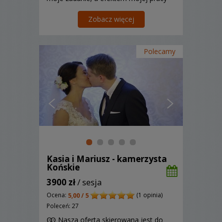
jest unikalna pamiątka, która zawsze
przypomni Wam tamten czas.
Zobacz więcej
Polecamy
Kasia i Mariusz - kamerzysta
Końskie
3900 zł
/ sesja
Ocena:
(1 opinia)
5,00 / 5
Poleceń: 27
Ꙭ Nasza oferta skierowana jest do