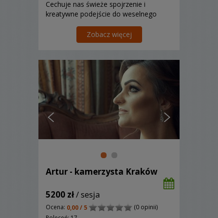
Cechuje nas świeże spojrzenie i
kreatywne podejście do weselnego
wideo. Dbamy o to aby nasze
obiektywy Was nie stresowały. Nasze
Zobacz więcej
filmy robią duże wrażenia na rodzinie i
znajomych, a co najważniejsze są
ponadczasowe, wię...
Artur - kamerzysta Kraków
5200 zł
/ sesja
Ocena:
(0 opinii)
0,00 / 5
Poleceń: 17