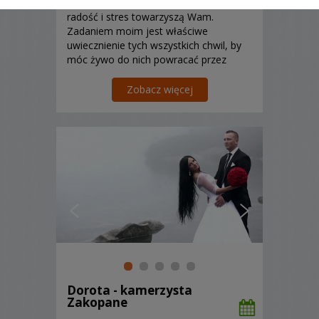
rozumiem. Zamieszanie, wzruszenia,
radość i stres towarzyszą Wam.
Zadaniem moim jest właściwe
uwiecznienie tych wszystkich chwil, by
móc żywo do nich powracać przez
oglądanie filmu zrealizowanego dla
Was. Zapraszam!
Zobacz więcej
Dorota - kamerzysta
Zakopane