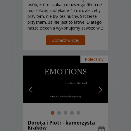
osób, które szukają dłuższego filmu niż
najczęściej spotykane 45 min. ale żeby
przy tym, nie był też nudny. Szczerze
przyznam, że nie jest to łatwe. Dlatego
nasze zlecenia wykonujemy zawsze w 2
osobowym składzie stosując często 4
aparaty/bezlusterkowce i mało kiedy
Zobacz więcej
mamy czas usiąść :) Ꙭ
Polecamy
Dorota i Piotr - kamerzysta
Kraków