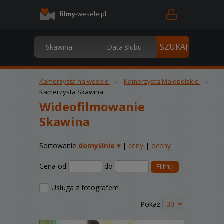
filmy
-wesele.pl
Kamerzysta na wesele
›
Kamerzysta Małopolskie
›
Kamerzysta Skawina
Wideofilmowanie
Skawina
Sortowanie
domyślnie ▾
|
ceny
|
oceny
Cena od
do
Filtruj
Usługa z fotografem
Pokaż