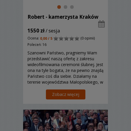
Robert - kamerzysta Kraków
1550 zł
/ sesja
Ocena:
(0 opinii)
0,00 / 5
Poleceń: 16
Szanowni Państwo, pragniemy Wam
przedstawić naszą ofertę z zakresu
wideofilmowania ceremonii ślubnej. Jest
ona na tyle bogata, że na pewno znajdą
Państwo coś dla siebie. Działamy na
terenie województwa Małopolskiego, w
razie potrzeby dojeżdżamy
gdziekolwiek Państwo zechcą.
Zobacz więcej