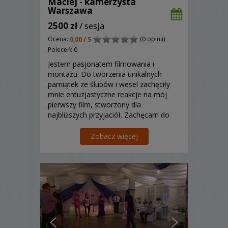
Maciej - kamerzysta
Warszawa
2500 zł
/ sesja
Ocena:
(0 opinii)
0,00 / 5
Poleceń: 0
Jestem pasjonatem filmowania i
montażu. Do tworzenia unikalnych
pamiątek ze ślubów i wesel zachęciły
mnie entuzjastyczne reakcje na mój
pierwszy film, stworzony dla
najbliższych przyjaciół. Zachęcam do
obejrzenia jego fragmentów...
Zobacz więcej