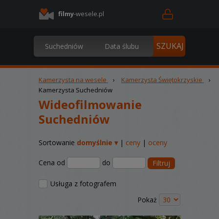
filmy
-wesele.pl
Kamerzysta na wesele
›
Kamerzysta Świętokrzyskie
›
Kamerzysta Suchedniów
Wideofilmowanie
Suchedniów
Sortowanie
domyślnie ▾
|
ceny
|
oceny
Cena od
do
Filtruj
Usługa z fotografem
Pokaż