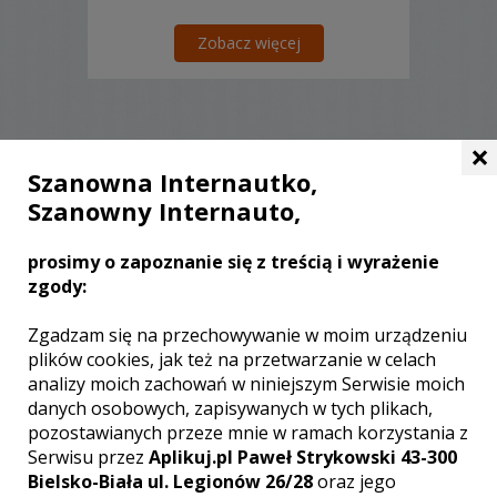
Zobacz więcej
×
Liczba pozycji:
0
Szanowna Internautko,
Szanowny Internauto,
prosimy o zapoznanie się z treścią i wyrażenie
zgody:
WOJEWÓDZTWO ŚWIĘTOKRZYSKIE –
ZOBACZ LISTĘ KAMERZYSTÓW Z
Zgadzam się na przechowywanie w moim urządzeniu
INNYCH MIAST:
plików cookies, jak też na przetwarzanie w celach
analizy moich zachowań w niniejszym Serwisie moich
Wideofilmowanie Kielce
danych osobowych, zapisywanych w tych plikach,
Wideofilmowanie Sandomierz
pozostawianych przeze mnie w ramach korzystania z
Wideofilmowanie Ostrowiec
Serwisu przez
Aplikuj.pl Paweł Strykowski 43-300
Świętokrzyski
Bielsko-Biała ul. Legionów 26/28
oraz jego