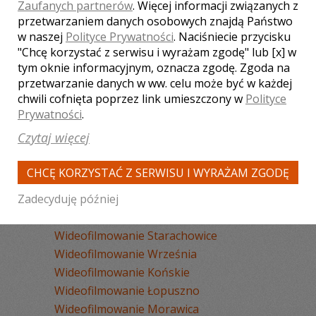
Wideofilmowanie Busko-Zdrój
Zaufanych partnerów
. Więcej informacji związanych z
Wideofilmowanie Jędrzejów
przetwarzaniem danych osobowych znajdą Państwo
w naszej
Polityce Prywatności
. Naciśniecie przycisku
Wideofilmowanie Połaniec
"Chcę korzystać z serwisu i wyrażam zgodę" lub [x] w
Wideofilmowanie Skarżysko-
tym oknie informacyjnym, oznacza zgodę. Zgoda na
Kamienna
przetwarzanie danych w ww. celu może być w każdej
Wideofilmowanie Staszów
chwili cofnięta poprzez link umieszczony w
Polityce
Wideofilmowanie Kazimierza Wielka
Prywatności
.
Wideofilmowanie Siedlce
Czytaj więcej
Wideofilmowanie Opatów
Wideofilmowanie Włoszczowa
CHCĘ KORZYSTAĆ Z SERWISU I WYRAŻAM ZGODĘ
Wideofilmowanie Kraśnik
Zadecyduję później
Wideofilmowanie Piła
Wideofilmowanie Pińczów
Wideofilmowanie Starachowice
Wideofilmowanie Września
Wideofilmowanie Końskie
Wideofilmowanie Łopuszno
Wideofilmowanie Morawica