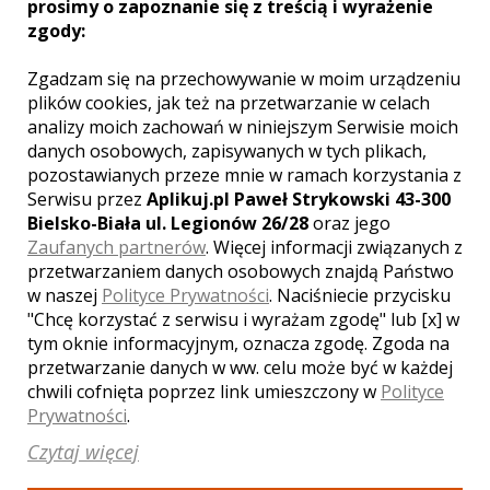
prosimy o zapoznanie się z treścią i wyrażenie
zgody:
Zgadzam się na przechowywanie w moim urządzeniu
Zobacz więcej
plików cookies, jak też na przetwarzanie w celach
analizy moich zachowań w niniejszym Serwisie moich
danych osobowych, zapisywanych w tych plikach,
pozostawianych przeze mnie w ramach korzystania z
Serwisu przez
Aplikuj.pl Paweł Strykowski 43-300
Bielsko-Biała ul. Legionów 26/28
oraz jego
Zaufanych partnerów
. Więcej informacji związanych z
przetwarzaniem danych osobowych znajdą Państwo
w naszej
Polityce Prywatności
. Naciśniecie przycisku
"Chcę korzystać z serwisu i wyrażam zgodę" lub [x] w
tym oknie informacyjnym, oznacza zgodę. Zgoda na
przetwarzanie danych w ww. celu może być w każdej
chwili cofnięta poprzez link umieszczony w
Polityce
Grzegorz - kamerzysta Łódź
Prywatności
.
1800 zł
/ sesja
Czytaj więcej
Ocena:
(1 opinia)
5,00 / 5