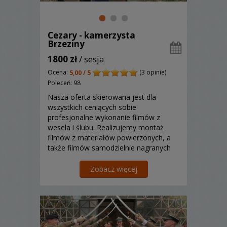
Cezary - kamerzysta
Brzeziny
1800 zł
/ sesja
Ocena:
(3 opinie)
5,00 / 5
Poleceń: 98
Nasza oferta skierowana jest dla
wszystkich ceniących sobie
profesjonalne wykonanie filmów z
wesela i ślubu. Realizujemy montaż
filmów z materiałów powierzonych, a
także filmów samodzielnie nagranych
przez klienta. Zapoznaj się ze
szczegółami naszych usług.
Zobacz więcej