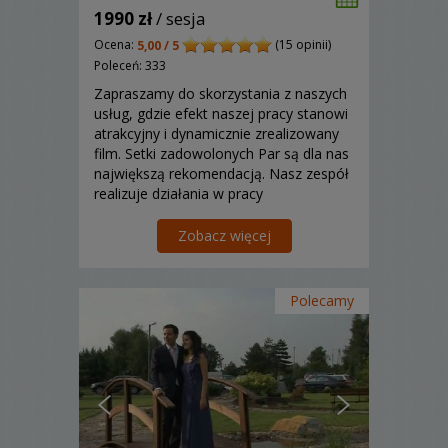
1990 zł
/ sesja
Ocena:
(15 opinii)
5,00 / 5
Poleceń: 333
Zapraszamy do skorzystania z naszych
usług, gdzie efekt naszej pracy stanowi
atrakcyjny i dynamicznie zrealizowany
film. Setki zadowolonych Par są dla nas
największą rekomendacją. Nasz zespół
realizuje działania w pracy
wideofilmowania, w oparciu o własne
pomysły i oczekiwania klientów!
Zobacz więcej
Zapraszamy!
Polecamy