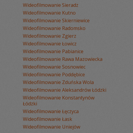
Wideofilmowanie Sieradz
Wideofilmowanie Kutno
Wideofilmowanie Skierniewice
Wideofilmowanie Radomsko
Wideofilmowanie Zgierz
Wideofilmowanie Łowicz
Wideofilmowanie Pabianice
Wideofilmowanie Rawa Mazowiecka
Wideofilmowanie Sosnowiec
Wideofilmowanie Poddębice
Wideofilmowanie Zduńska Wola
Wideofilmowanie Aleksandrów Łódzki
Wideofilmowanie Konstantynów
Łódzki
Wideofilmowanie Łęczyca
Wideofilmowanie Łask
Wideofilmowanie Uniejów