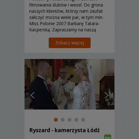
filmowania ślubów i wesel. Do grona
naszych klientów, którzy nam zaufali
zaliczyć można wiele par, w tym min.
Miss Polonie 2007 Barbarę Tatara-
Kacperską. Zapraszamy na naszą
stronę internetową i na Fanpage oraz
do osobistego kontaktu.
Zobacz więcej
Współpracujemy także z
licencjonowanym operatorem drona.
Zapraszamy do rezerwacji...
Ryszard - kamerzysta Łódź