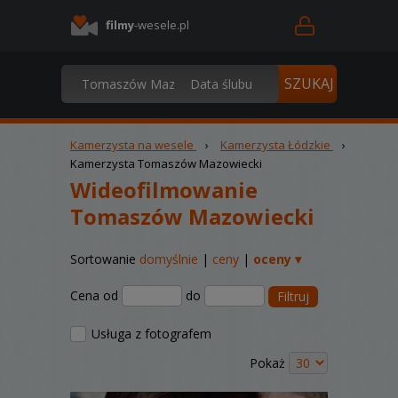
filmy
-wesele.pl
Kamerzysta na wesele
›
Kamerzysta Łódzkie
›
Kamerzysta Tomaszów Mazowiecki
Wideofilmowanie
Tomaszów Mazowiecki
Sortowanie
domyślnie
|
ceny
|
oceny ▾
Cena od
do
Filtruj
Usługa z fotografem
Pokaż