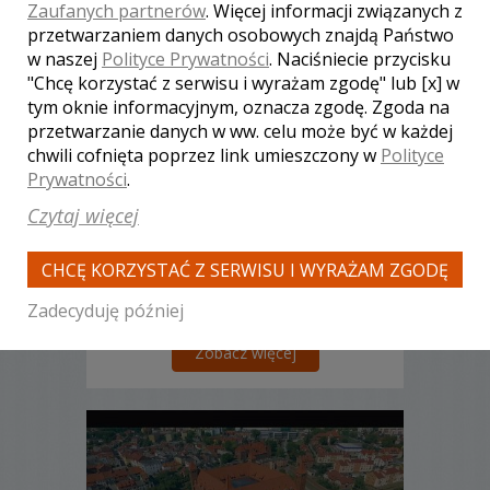
Zaufanych partnerów
. Więcej informacji związanych z
przetwarzaniem danych osobowych znajdą Państwo
w naszej
Polityce Prywatności
. Naciśniecie przycisku
Sylwia - kamerzysta
Warszawa
"Chcę korzystać z serwisu i wyrażam zgodę" lub [x] w
tym oknie informacyjnym, oznacza zgodę. Zgoda na
3700 zł
/ sesja
przetwarzanie danych w ww. celu może być w każdej
Ocena:
(0 opinii)
0,00 / 5
chwili cofnięta poprzez link umieszczony w
Polityce
Poleceń: 20
Prywatności
.
Zapraszamy do zamówienia niezwykłej
Czytaj więcej
pamiątki z Państwa ślubu i wesela.
Wykonujemy od ponad 8 lat jedynie w
swoim rodzaju, przemyślane, stylowe
CHCĘ KORZYSTAĆ Z SERWISU I WYRAŻAM ZGODĘ
nagrania dla par, które pragną mieć
niezwykłą pamiątkę z tego jednego
Zadecyduję później
wyjątkowego dnia. Zapraszamy.
Zobacz więcej