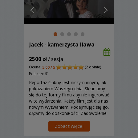
Jacek - kamerzysta Iława
2500 zł
/ sesja
Ocena:
(2 opinie)
5,00 / 5
Poleceń: 61
Reportaż ślubny jest niczym innym, jak
pokazaniem Waszego dnia. Skłaniamy
się do tej formy filmu aby nie ingerować
w te wydarzenia. Każdy film jest dla nas
nowym wyzwaniem. Podejmując się go,
dążymy do doskonałości. Zadowolenie
Klienta jest najważniejsze, a resztę
powiedzą nasze filmy!
Zobacz więcej