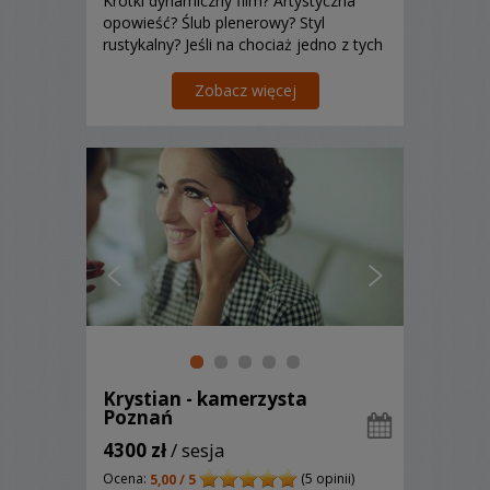
Krótki dynamiczny film? Artystyczna
opowieść? Ślub plenerowy? Styl
rustykalny? Jeśli na chociaż jedno z tych
pytań opowiedzieliście TAK, to na
pewno się dogadamy, zapraszam :)
Zobacz więcej
Krystian - kamerzysta
Poznań
4300 zł
/ sesja
Ocena:
(5 opinii)
5,00 / 5