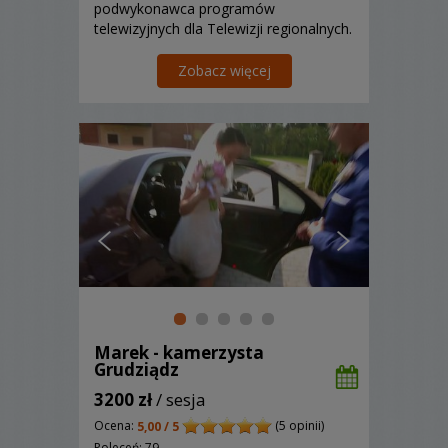
podwykonawca programów
telewizyjnych dla Telewizji regionalnych.
Posiadam duże doświadczenie oraz
kreatywność, co jest gwarantem
Zobacz więcej
wykonania wspaniałej Pamiątki z tak
ważnego dla Państwa Dnia.
Zapraszam!...
Marek - kamerzysta
Grudziądz
3200 zł
/ sesja
Ocena:
(5 opinii)
5,00 / 5
Poleceń: 79