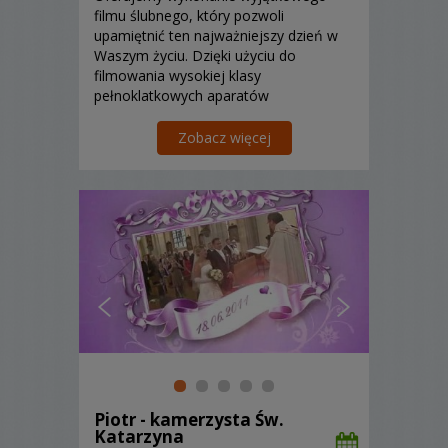
filmu ślubnego, który pozwoli
upamiętnić ten najważniejszy dzień w
Waszym życiu. Dzięki użyciu do
filmowania wysokiej klasy
pełnoklatkowych aparatów
fotograficznych możemy sprawić, że
uzyskany na filmie obraz będzie
Zobacz więcej
zbliżony do obrazu kinowego a dzięki
dynamicznemu montażowi i rejestracji
obrazu przez kilku operatoró...
Piotr - kamerzysta Św.
Katarzyna