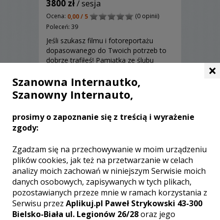
3800 zł
/ sesja
Ocena:
(0 opinii)
0,00 / 5
Poleceń: 39
Jeśli szukasz filmu i fotoreportażu
dopasowanego do Twoich potrzeb to
dobrze trafiłeś! Pamiątka ze ślubu
×
powinna być taka jaką chcesz!
Szanowna Internautko,
Zapraszamy!
Szanowny Internauto,
Zobacz więcej
prosimy o zapoznanie się z treścią i wyrażenie
zgody:
Zgadzam się na przechowywanie w moim urządzeniu
plików cookies, jak też na przetwarzanie w celach
analizy moich zachowań w niniejszym Serwisie moich
danych osobowych, zapisywanych w tych plikach,
pozostawianych przeze mnie w ramach korzystania z
Serwisu przez
Aplikuj.pl Paweł Strykowski 43-300
Bielsko-Biała ul. Legionów 26/28
oraz jego