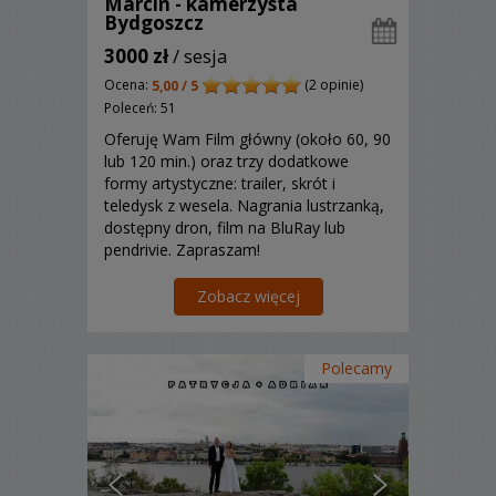
Marcin - kamerzysta
Bydgoszcz
3000 zł
/ sesja
Ocena:
(2 opinie)
5,00 / 5
Poleceń: 51
Oferuję Wam Film główny (około 60, 90
lub 120 min.) oraz trzy dodatkowe
formy artystyczne: trailer, skrót i
teledysk z wesela. Nagrania lustrzanką,
dostępny dron, film na BluRay lub
pendrivie. Zapraszam!
Zobacz więcej
Polecamy