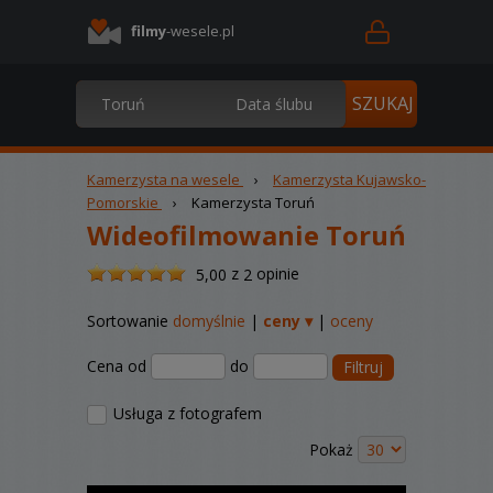
filmy
-wesele.pl
Kamerzysta na wesele
›
Kamerzysta Kujawsko-
Pomorskie
›
Kamerzysta Toruń
Wideofilmowanie Toruń
/
z
opinie
5,00
2
5
Sortowanie
domyślnie
|
ceny ▾
|
oceny
Cena od
do
Filtruj
Usługa z fotografem
Pokaż