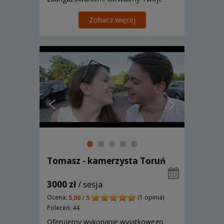
wspomnienia, wiele osób nam zaufało i
się nie zawiodło. Zapraszamy do
Zobacz więcej
kontaktu.
Tomasz - kamerzysta Toruń
3000 zł
/ sesja
Ocena:
(1 opinia)
5,00 / 5
Poleceń: 44
Oferujemy wykonanie wyjątkowego