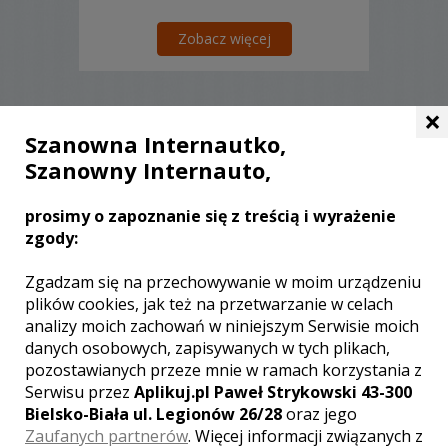
Zobacz więcej
×
Szanowna Internautko,
Liczba pozycji:
0
Szanowny Internauto,
prosimy o zapoznanie się z treścią i wyrażenie
zgody:
WOJEWÓDZTWO KUJAWSKO-
Zgadzam się na przechowywanie w moim urządzeniu
POMORSKIE – ZOBACZ LISTĘ
plików cookies, jak też na przetwarzanie w celach
KAMERZYSTÓW Z INNYCH MIAST:
analizy moich zachowań w niniejszym Serwisie moich
danych osobowych, zapisywanych w tych plikach,
Wideofilmowanie Bydgoszcz
pozostawianych przeze mnie w ramach korzystania z
Wideofilmowanie Toruń
Serwisu przez
Aplikuj.pl Paweł Strykowski 43-300
Wideofilmowanie Włocławek
Bielsko-Biała ul. Legionów 26/28
oraz jego
Wideofilmowanie Grudziądz
Zaufanych partnerów
. Więcej informacji związanych z