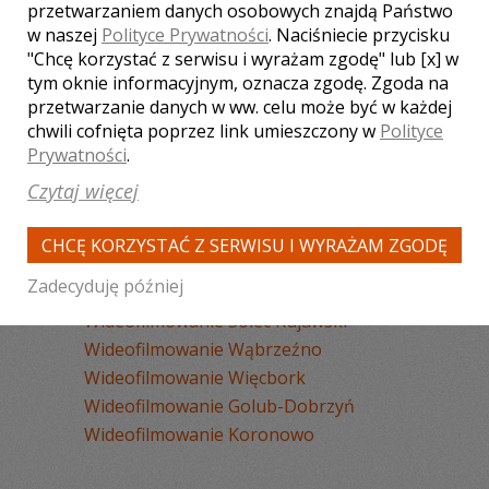
Wideofilmowanie Inowrocław
przetwarzaniem danych osobowych znajdą Państwo
w naszej
Polityce Prywatności
. Naciśniecie przycisku
Wideofilmowanie Brodnica
"Chcę korzystać z serwisu i wyrażam zgodę" lub [x] w
Wideofilmowanie Nakło Nad Notecią
tym oknie informacyjnym, oznacza zgodę. Zgoda na
Wideofilmowanie Świecie
przetwarzanie danych w ww. celu może być w każdej
Wideofilmowanie Szubin
chwili cofnięta poprzez link umieszczony w
Polityce
Wideofilmowanie Żnin
Prywatności
.
Wideofilmowanie Lipno
Czytaj więcej
Wideofilmowanie Rypin
Wideofilmowanie Chełmno
CHCĘ KORZYSTAĆ Z SERWISU I WYRAŻAM ZGODĘ
Wideofilmowanie Mogilno
Zadecyduję później
Wideofilmowanie Ciechocinek
Wideofilmowanie Solec Kujawski
Wideofilmowanie Wąbrzeźno
Wideofilmowanie Więcbork
Wideofilmowanie Golub-Dobrzyń
Wideofilmowanie Koronowo