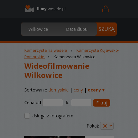
filmy
-wesele.pl
Kamerzysta na wesele
›
Kamerzysta Kujawsko-
Pomorskie
›
Kamerzysta Wilkowice
Wideofilmowanie
Wilkowice
Sortowanie
domyślnie
|
ceny
|
oceny ▾
Cena od
do
Filtruj
Usługa z fotografem
Pokaż