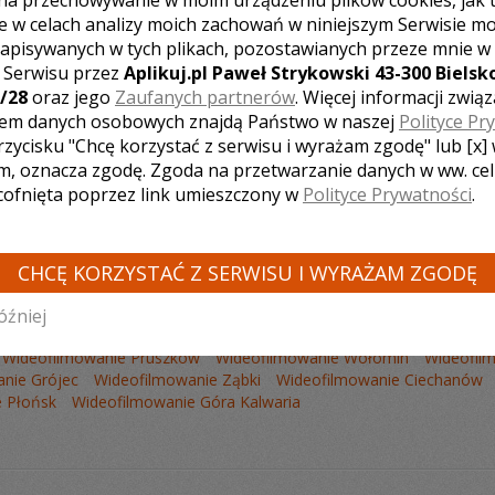
na przechowywanie w moim urządzeniu plików cookies, jak 
e w celach analizy moich zachowań w niniejszym Serwisie m
apisywanych w tych plikach, pozostawianych przeze mnie w
z Serwisu przez
Aplikuj.pl Paweł Strykowski 43-300 Bielsko
/28
oraz jego
Zaufanych partnerów
. Więcej informacji zwią
Liczba pozycji:
0
em danych osobowych znajdą Państwo w naszej
Polityce Pr
rzycisku "Chcę korzystać z serwisu i wyrażam zgodę" lub [x]
m, oznacza zgodę. Zgoda na przetwarzanie danych w ww. ce
 cofnięta poprzez link umieszczony w
Polityce Prywatności
.
CHCĘ KORZYSTAĆ Z SERWISU I WYRAŻAM ZGODĘ
 KAMERZYSTÓW Z INNYCH MIAST:
óźniej
ideofilmowanie Legionowo
Wideofilmowanie Radom
Wideofilmow
Wideofilmowanie Pruszków
Wideofilmowanie Wołomin
Wideofil
nie Grójec
Wideofilmowanie Ząbki
Wideofilmowanie Ciechanów
 Płońsk
Wideofilmowanie Góra Kalwaria