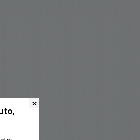
×
uto,