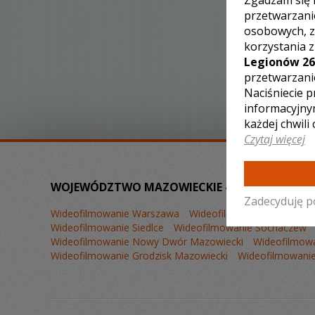
Zgadzam się 
przetwarzani
osobowych, z
korzystania 
Legionów 26
przetwarzani
Naciśniecie p
informacyjny
każdej chwili
Czytaj więcej
WOJEWÓDZTWO MAZOWIECKIE – ZOBACZ LISTĘ
Zadecyduję p
Wideofilmowanie Warszawa
Wideofilmowanie Płock
W
Wideofilmowanie Siedlce
Wideofilmowanie Sochaczew
Wideofilmowanie Nowy Dwór Mazowiecki
Wideofilmowa
Wideofilmowanie Grodzisk Mazowiecki
Wideofilmowanie