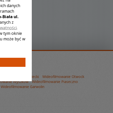
też na
oich danych
 ramach
-Biała ul.
zanych z
ywatności
.
 w tym oknie
lu może być w
anie Mińsk Mazowiecki
Wideofilmowanie Otwock
mowanie Wyszków
Wideofilmowanie Piaseczno
Wideofilmowanie Garwolin