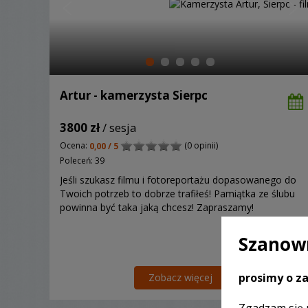
Artur - kamerzysta Sierpc
3800 zł
/ sesja
Ocena:
(0 opinii)
0,00 / 5
Poleceń: 39
Jeśli szukasz filmu i fotoreportażu dopasowanego do
Twoich potrzeb to dobrze trafiłeś! Pamiątka ze ślubu
powinna być taka jaką chcesz! Zapraszamy!
Szanown
prosimy o za
Zobacz więcej