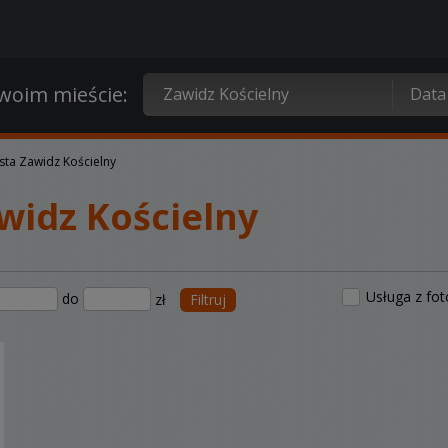
oim mieście:
ta Zawidz Kościelny
widz Kościelny
Usługa z fo
do
zł
Filtruj