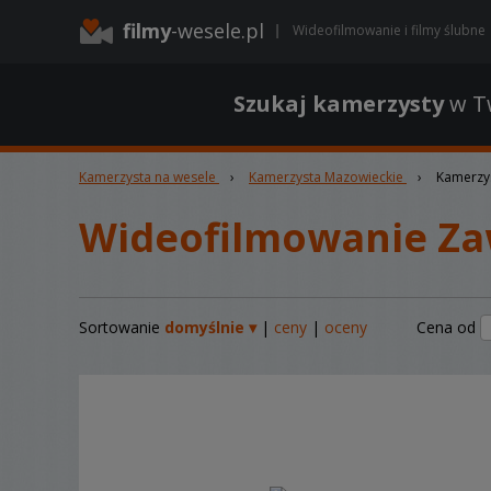
filmy
-wesele.pl
Wideofilmowanie i filmy ślubne
Szukaj kamerzysty
w Tw
Kamerzysta na wesele
›
Kamerzysta Mazowieckie
›
Kamerzys
Wideofilmowanie Za
Sortowanie
domyślnie ▾
|
ceny
|
oceny
Cena od