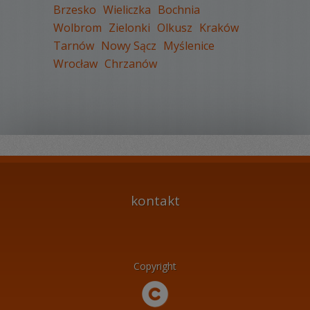
Brzesko
Wieliczka
Bochnia
Wolbrom
Zielonki
Olkusz
Kraków
Tarnów
Nowy Sącz
Myślenice
Wrocław
Chrzanów
kontakt
Copyright