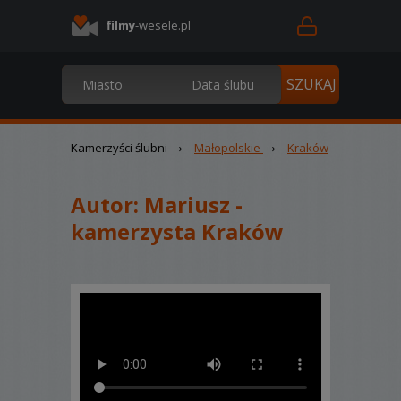
filmy
-wesele.pl
Kamerzyści ślubni
›
Małopolskie
›
Kraków
Autor:
Mariusz -
kamerzysta Kraków