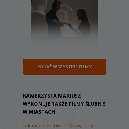
WYŚWIETLEŃ:
1155
KOMENTARZY:
0
POKAŻ WSZYSTKIE FILMY
WYŚWIETLEŃ:
1089
KAMERZYSTA MARIUSZ
KOMENTARZY:
0
WYKONUJE TAKŻE FILMY ŚLUBNE
W MIASTACH:
Zakopane
Katowice
Nowy Targ