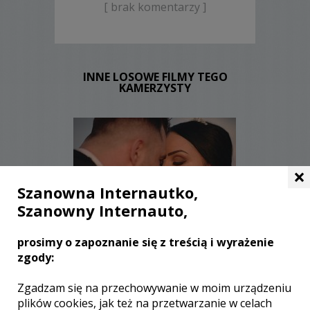
[ brak komentarzy ]
INNE LOSOWE FILMY TEGO
KAMERZYSTY
×
Szanowna Internautko,
Szanowny Internauto,
WYŚWIETLEŃ:
996
KOMENTARZY:
0
prosimy o zapoznanie się z treścią i wyrażenie
zgody:
Zgadzam się na przechowywanie w moim urządzeniu
plików cookies, jak też na przetwarzanie w celach