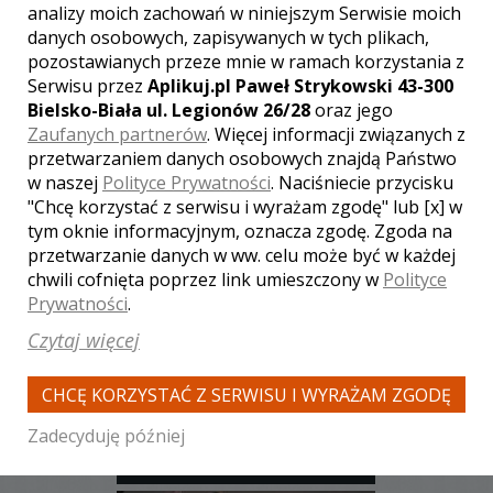
analizy moich zachowań w niniejszym Serwisie moich
danych osobowych, zapisywanych w tych plikach,
WYŚWIETLEŃ:
647
pozostawianych przeze mnie w ramach korzystania z
KOMENTARZY:
0
Serwisu przez
Aplikuj.pl Paweł Strykowski 43-300
Bielsko-Biała ul. Legionów 26/28
oraz jego
Zaufanych partnerów
. Więcej informacji związanych z
przetwarzaniem danych osobowych znajdą Państwo
w naszej
Polityce Prywatności
. Naciśniecie przycisku
"Chcę korzystać z serwisu i wyrażam zgodę" lub [x] w
tym oknie informacyjnym, oznacza zgodę. Zgoda na
WYŚWIETLEŃ:
1156
przetwarzanie danych w ww. celu może być w każdej
KOMENTARZY:
0
chwili cofnięta poprzez link umieszczony w
Polityce
Prywatności
.
Czytaj więcej
CHCĘ KORZYSTAĆ Z SERWISU I WYRAŻAM ZGODĘ
Zadecyduję później
WYŚWIETLEŃ:
643
KOMENTARZY:
0