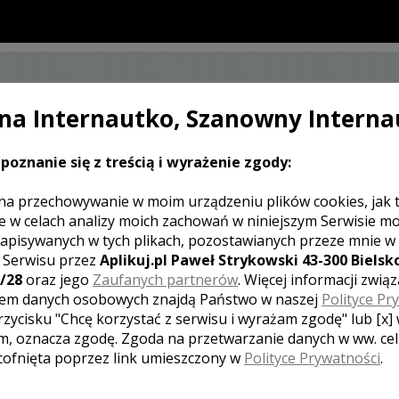
a Internautko, Szanowny Interna
SKONTAKTUJ SIĘ Z KAMERZYSTĄ
ŚLUBNYM
poznanie się z treścią i wyrażenie zgody:
na przechowywanie w moim urządzeniu plików cookies, jak 
e w celach analizy moich zachowań w niniejszym Serwisie m
apisywanych w tych plikach, pozostawianych przeze mnie w
J KOMENTARZ
z Serwisu przez
Aplikuj.pl Paweł Strykowski 43-300 Bielsko
/28
oraz jego
Zaufanych partnerów
. Więcej informacji zwią
em danych osobowych znajdą Państwo w naszej
Polityce Pr
rzycisku "Chcę korzystać z serwisu i wyrażam zgodę" lub [x]
[ brak komentarzy ]
m, oznacza zgodę. Zgoda na przetwarzanie danych w ww. ce
 cofnięta poprzez link umieszczony w
Polityce Prywatności
.