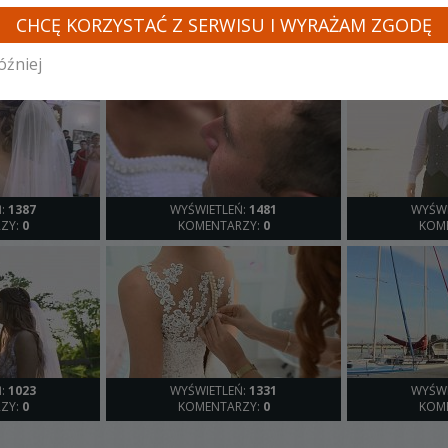
INNE LOSOWE FILMY TEGO KAMERZYSTY
CHCĘ KORZYSTAĆ Z SERWISU I WYRAŻAM ZGODĘ
óźniej
Ń:
1387
WYŚWIETLEŃ:
1481
WYŚWI
ZY:
0
KOMENTARZY:
0
KOM
Ń:
1023
WYŚWIETLEŃ:
1331
WYŚWI
ZY:
0
KOMENTARZY:
0
KOM