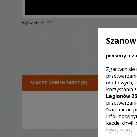
Wyświetleń:
1723
Szanown
prosimy o za
Zgadzam się 
przetwarzani
osobowych, z
WASZE KOMENTARZE (0)
DODA
korzystania 
Legionów 26
przetwarzani
Naciśniecie p
informacyjny
każdej chwili
Czytaj więcej