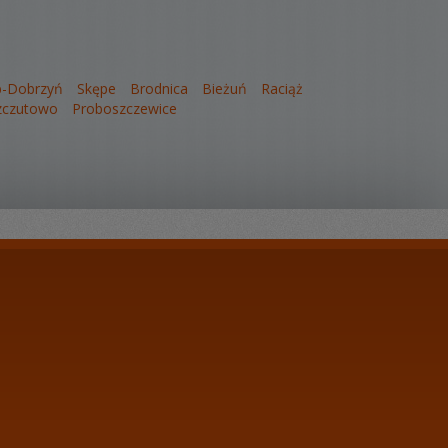
b-Dobrzyń
Skępe
Brodnica
Bieżuń
Raciąż
zczutowo
Proboszczewice