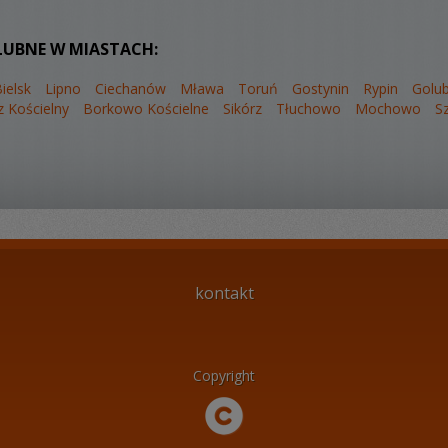
LUBNE W MIASTACH:
ielsk
Lipno
Ciechanów
Mława
Toruń
Gostynin
Rypin
Golu
 Kościelny
Borkowo Kościelne
Sikórz
Tłuchowo
Mochowo
S
kontakt
Copyright