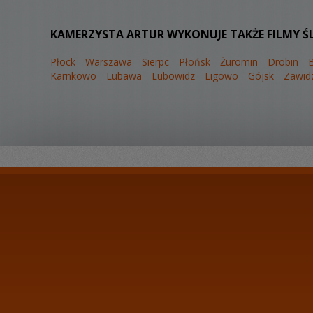
KAMERZYSTA ARTUR WYKONUJE TAKŻE FILMY Ś
Płock
Warszawa
Sierpc
Płońsk
Żuromin
Drobin
B
Karnkowo
Lubawa
Lubowidz
Ligowo
Gójsk
Zawidz