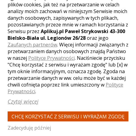
plików cookies, jak też na przetwarzanie w celach
analizy moich zachowań w niniejszym Serwisie moich
danych osobowych, zapisywanych w tych plikach,
WYŚWIETLEŃ:
1498
pozostawianych przeze mnie w ramach korzystania z
KOMENTARZY:
0
Serwisu przez
Aplikuj.pl Paweł Strykowski 43-300
Bielsko-Biała ul. Legionów 26/28
oraz jego
Zaufanych partnerów
. Więcej informacji związanych z
przetwarzaniem danych osobowych znajdą Państwo
w naszej
Polityce Prywatności
. Naciśniecie przycisku
"Chcę korzystać z serwisu i wyrażam zgodę" lub [x] w
tym oknie informacyjnym, oznacza zgodę. Zgoda na
WYŚWIETLEŃ:
2671
przetwarzanie danych w ww. celu może być w każdej
KOMENTARZY:
1
chwili cofnięta poprzez link umieszczony w
Polityce
Prywatności
.
Czytaj więcej
CHCĘ KORZYSTAĆ Z SERWISU I WYRAŻAM ZGODĘ
Zadecyduję później
WYŚWIETLEŃ:
2303