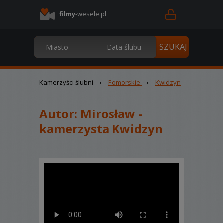
filmy
-wesele.pl
Kamerzyści ślubni
›
Pomorskie
›
Kwidzyn
Autor:
Mirosław -
kamerzysta Kwidzyn