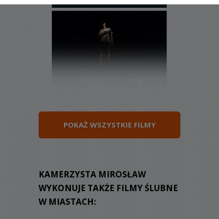
KOMENTARZY:
0
WYŚWIETLEŃ:
1758
KOMENTARZY:
0
POKAŻ WSZYSTKIE FILMY
WYŚWIETLEŃ:
1740
KAMERZYSTA MIROSŁAW
KOMENTARZY:
0
WYKONUJE TAKŻE FILMY ŚLUBNE
W MIASTACH: