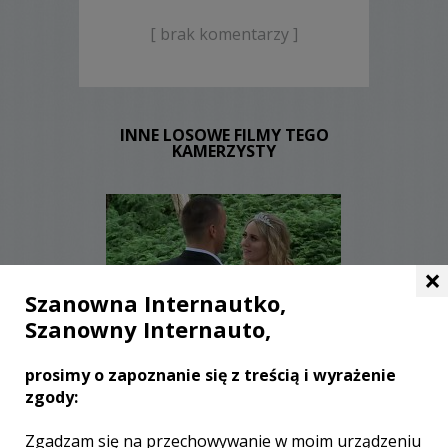
[ brak komentarzy ]
INNE LOSOWE FILMY TEGO
KAMERZYSTY
×
Szanowna Internautko,
Szanowny Internauto,
WYŚWIETLEŃ:
1754
KOMENTARZY:
1
prosimy o zapoznanie się z treścią i wyrażenie
zgody:
Zgadzam się na przechowywanie w moim urządzeniu