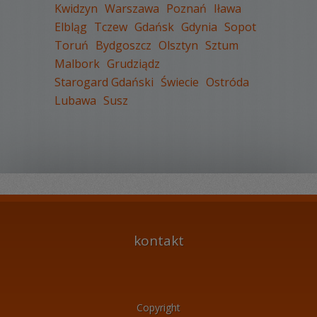
Kwidzyn
Warszawa
Poznań
Iława
Elbląg
Tczew
Gdańsk
Gdynia
Sopot
Toruń
Bydgoszcz
Olsztyn
Sztum
WYŚWIETLEŃ:
2288
Malbork
Grudziądz
KOMENTARZY:
0
Starogard Gdański
Świecie
Ostróda
Lubawa
Susz
WYŚWIETLEŃ:
1843
KOMENTARZY:
0
kontakt
Copyright
WYŚWIETLEŃ:
2141