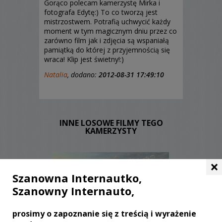
Gorąco polecam kamerzystę Mirka i
fotografa Edytę:) To co tworzą jest
mistrzostwem. Potrafią uchwycić każdy
moment w tym magicznym dniu przez co
zarówno film jak i zdjęcia są wspaniałą
pamiątką do której z przyjemnością się
wraca! Klip jest świetny!:)
Natalia
, dodano:
2012-08-31 17:49:10
INNE LOSOWE FILMY TEGO
KAMERZYSTY
×
Szanowna Internautko,
Szanowny Internauto,
prosimy o zapoznanie się z treścią i wyrażenie