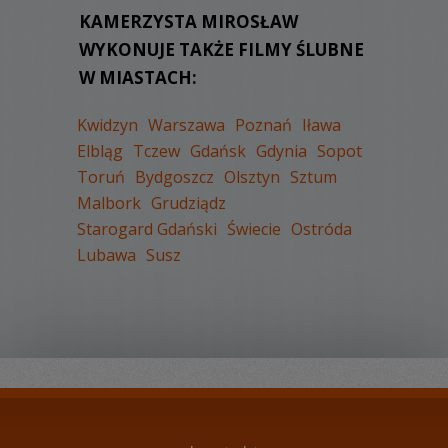
WYŚWIETLEŃ:
2303
KAMERZYSTA MIROSŁAW
KOMENTARZY:
0
WYKONUJE TAKŻE FILMY ŚLUBNE
W MIASTACH:
Kwidzyn
Warszawa
Poznań
Iława
Elbląg
Tczew
Gdańsk
Gdynia
Sopot
Toruń
Bydgoszcz
Olsztyn
Sztum
WYŚWIETLEŃ:
2151
Malbork
Grudziądz
KOMENTARZY:
1
Starogard Gdański
Świecie
Ostróda
Lubawa
Susz
WYŚWIETLEŃ:
2288
KOMENTARZY:
0