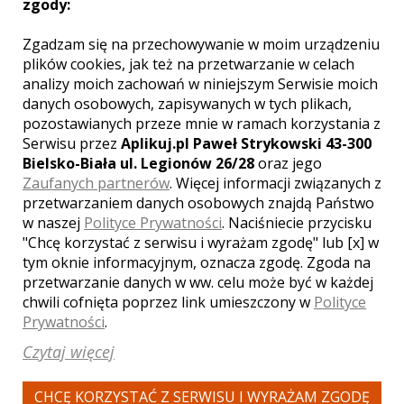
WYŚWIETLEŃ:
2141
zgody:
KOMENTARZY:
0
Zgadzam się na przechowywanie w moim urządzeniu
plików cookies, jak też na przetwarzanie w celach
analizy moich zachowań w niniejszym Serwisie moich
danych osobowych, zapisywanych w tych plikach,
pozostawianych przeze mnie w ramach korzystania z
Serwisu przez
Aplikuj.pl Paweł Strykowski 43-300
Bielsko-Biała ul. Legionów 26/28
oraz jego
WYŚWIETLEŃ:
1498
KOMENTARZY:
0
Zaufanych partnerów
. Więcej informacji związanych z
przetwarzaniem danych osobowych znajdą Państwo
w naszej
Polityce Prywatności
. Naciśniecie przycisku
"Chcę korzystać z serwisu i wyrażam zgodę" lub [x] w
tym oknie informacyjnym, oznacza zgodę. Zgoda na
przetwarzanie danych w ww. celu może być w każdej
chwili cofnięta poprzez link umieszczony w
Polityce
Prywatności
.
WYŚWIETLEŃ:
1843
KOMENTARZY:
0
Czytaj więcej
CHCĘ KORZYSTAĆ Z SERWISU I WYRAŻAM ZGODĘ