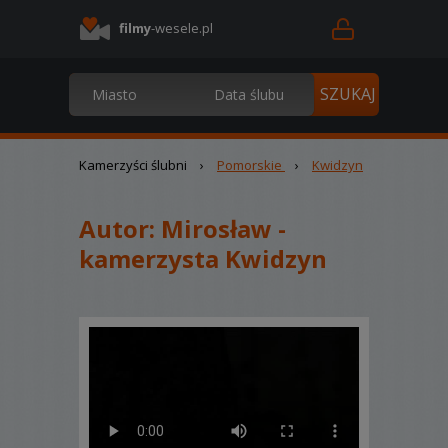
filmy
-wesele.pl
Kamerzyści ślubni
›
Pomorskie
›
Kwidzyn
Autor:
Mirosław -
kamerzysta Kwidzyn