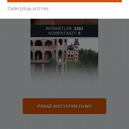
Zadecyduję później
WYŚWIETLEŃ:
2282
KOMENTARZY:
0
WYŚWIETLEŃ:
1735
KOMENTARZY:
0
POKAŻ WSZYSTKIE FILMY