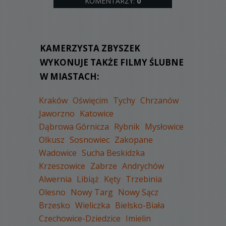
KOMENTARZY:
0
KAMERZYSTA ZBYSZEK
WYKONUJE TAKŻE FILMY ŚLUBNE
W MIASTACH:
Kraków
Oświęcim
Tychy
Chrzanów
Jaworzno
Katowice
Dąbrowa Górnicza
Rybnik
Mysłowice
Olkusz
Sosnowiec
Zakopane
Wadowice
Sucha Beskidzka
Krzeszowice
Zabrze
Andrychów
Alwernia
Libiąż
Kęty
Trzebinia
Olesno
Nowy Targ
Nowy Sącz
Brzesko
Wieliczka
Bielsko-Biała
Czechowice-Dziedzice
Imielin