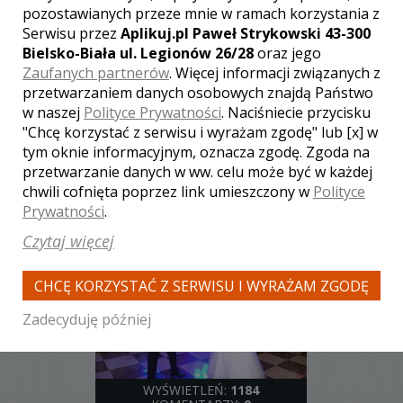
pozostawianych przeze mnie w ramach korzystania z
Serwisu przez
Aplikuj.pl Paweł Strykowski 43-300
Bielsko-Biała ul. Legionów 26/28
oraz jego
WYŚWIETLEŃ:
1204
Zaufanych partnerów
. Więcej informacji związanych z
KOMENTARZY:
0
przetwarzaniem danych osobowych znajdą Państwo
w naszej
Polityce Prywatności
. Naciśniecie przycisku
"Chcę korzystać z serwisu i wyrażam zgodę" lub [x] w
tym oknie informacyjnym, oznacza zgodę. Zgoda na
przetwarzanie danych w ww. celu może być w każdej
chwili cofnięta poprzez link umieszczony w
Polityce
Prywatności
.
WYŚWIETLEŃ:
1233
Czytaj więcej
KOMENTARZY:
0
CHCĘ KORZYSTAĆ Z SERWISU I WYRAŻAM ZGODĘ
Zadecyduję później
WYŚWIETLEŃ:
1184