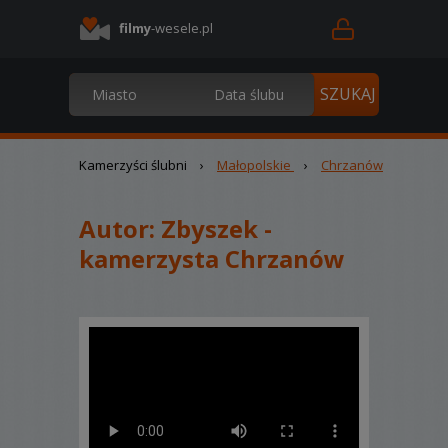
filmy
-wesele.pl
Kamerzyści ślubni
›
Małopolskie
›
Chrzanów
Autor:
Zbyszek -
kamerzysta Chrzanów