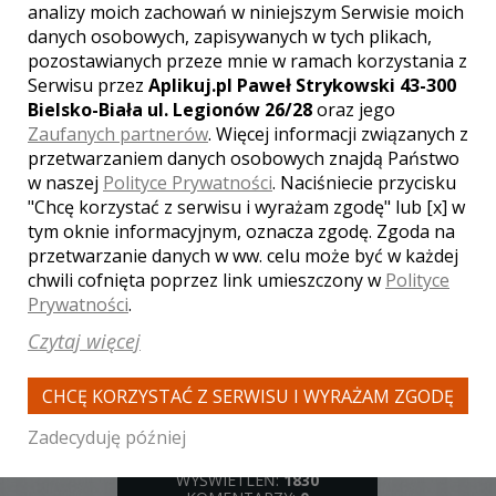
analizy moich zachowań w niniejszym Serwisie moich
danych osobowych, zapisywanych w tych plikach,
pozostawianych przeze mnie w ramach korzystania z
WYŚWIETLEŃ:
1654
Serwisu przez
Aplikuj.pl Paweł Strykowski 43-300
KOMENTARZY:
0
Bielsko-Biała ul. Legionów 26/28
oraz jego
Zaufanych partnerów
. Więcej informacji związanych z
przetwarzaniem danych osobowych znajdą Państwo
w naszej
Polityce Prywatności
. Naciśniecie przycisku
"Chcę korzystać z serwisu i wyrażam zgodę" lub [x] w
tym oknie informacyjnym, oznacza zgodę. Zgoda na
przetwarzanie danych w ww. celu może być w każdej
chwili cofnięta poprzez link umieszczony w
Polityce
WYŚWIETLEŃ:
1649
KOMENTARZY:
0
Prywatności
.
Czytaj więcej
CHCĘ KORZYSTAĆ Z SERWISU I WYRAŻAM ZGODĘ
Zadecyduję później
WYŚWIETLEŃ:
1830