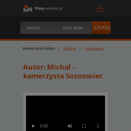
filmy
-wesele.pl
Kamerzyści ślubni
›
Śląskie
›
Sosnowiec
Autor:
Michał -
kamerzysta Sosnowiec