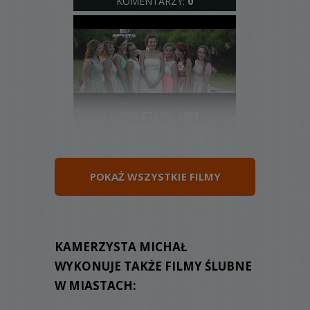
KOMENTARZY:
0
WYŚWIETLEŃ:
1653
KOMENTARZY:
0
POKAŻ WSZYSTKIE FILMY
WYŚWIETLEŃ:
1262
KAMERZYSTA MICHAŁ
KOMENTARZY:
0
WYKONUJE TAKŻE FILMY ŚLUBNE
W MIASTACH: