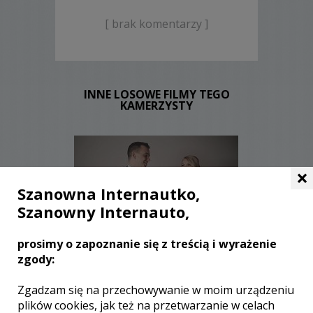
[ brak komentarzy ]
INNE LOSOWE FILMY TEGO
KAMERZYSTY
×
Szanowna Internautko,
Szanowny Internauto,
WYŚWIETLEŃ:
1596
prosimy o zapoznanie się z treścią i wyrażenie
KOMENTARZY:
0
zgody:
Zgadzam się na przechowywanie w moim urządzeniu
plików cookies, jak też na przetwarzanie w celach