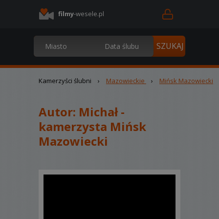
filmy
-wesele.pl
Kamerzyści ślubni
›
Mazowieckie
›
Mińsk Mazowiecki
Autor:
Michał -
kamerzysta Mińsk
Mazowiecki