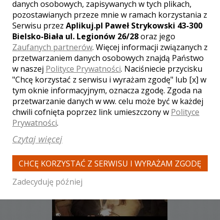
danych osobowych, zapisywanych w tych plikach,
pozostawianych przeze mnie w ramach korzystania z
Serwisu przez
Aplikuj.pl Paweł Strykowski 43-300
Bielsko-Biała ul. Legionów 26/28
oraz jego
Zaufanych partnerów
. Więcej informacji związanych z
WYŚWIETLEŃ:
1088
przetwarzaniem danych osobowych znajdą Państwo
KOMENTARZY:
0
w naszej
Polityce Prywatności
. Naciśniecie przycisku
"Chcę korzystać z serwisu i wyrażam zgodę" lub [x] w
tym oknie informacyjnym, oznacza zgodę. Zgoda na
przetwarzanie danych w ww. celu może być w każdej
chwili cofnięta poprzez link umieszczony w
Polityce
Prywatności
.
Czytaj więcej
WYŚWIETLEŃ:
1134
KOMENTARZY:
0
CHCĘ KORZYSTAĆ Z SERWISU I WYRAŻAM ZGODĘ
Zadecyduję później