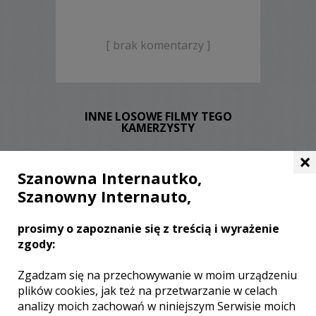
[ brak komentarzy ]
INNE LOSOWE FILMY TEGO
KAMERZYSTY
×
Szanowna Internautko,
Szanowny Internauto,
prosimy o zapoznanie się z treścią i wyrażenie
zgody:
WYŚWIETLEŃ:
662
KOMENTARZY:
0
Zgadzam się na przechowywanie w moim urządzeniu
plików cookies, jak też na przetwarzanie w celach
analizy moich zachowań w niniejszym Serwisie moich