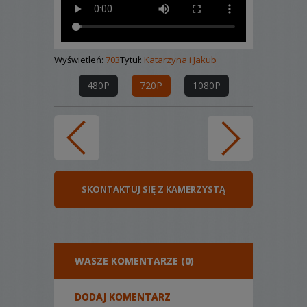
Wyświetleń:
703
Tytuł:
Katarzyna i Jakub
480P
720P
1080P
SKONTAKTUJ SIĘ Z KAMERZYSTĄ
WASZE KOMENTARZE (0)
DODAJ KOMENTARZ