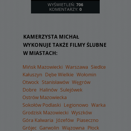
WYŚWIETLEŃ:
706
KOMENTARZY:
0
KAMERZYSTA MICHAŁ
WYKONUJE TAKŻE FILMY ŚLUBNE
W MIASTACH:
Mińsk Mazowiecki
Warszawa
Siedlce
Kałuszyn
Dębe Wielkie
Wołomin
Otwock
Stanisławów
Węgrów
Dobre
Halinów
Sulejówek
Ostrów Mazowiecka
Sokołów Podlaski
Legionowo
Warka
Grodzisk Mazowiecki
Wyszków
Góra Kalwaria
Józefów
Piaseczno
Grójec
Garwolin
Wiązowna
Płock