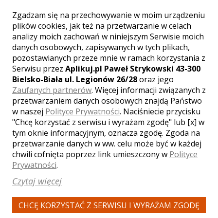
Zgadzam się na przechowywanie w moim urządzeniu
plików cookies, jak też na przetwarzanie w celach
WYŚWIETLEŃ:
4339
analizy moich zachowań w niniejszym Serwisie moich
KOMENTARZY:
1
danych osobowych, zapisywanych w tych plikach,
pozostawianych przeze mnie w ramach korzystania z
Serwisu przez
Aplikuj.pl Paweł Strykowski 43-300
Bielsko-Biała ul. Legionów 26/28
oraz jego
Zaufanych partnerów
. Więcej informacji związanych z
przetwarzaniem danych osobowych znajdą Państwo
w naszej
Polityce Prywatności
. Naciśniecie przycisku
"Chcę korzystać z serwisu i wyrażam zgodę" lub [x] w
WYŚWIETLEŃ:
3227
KOMENTARZY:
0
tym oknie informacyjnym, oznacza zgodę. Zgoda na
przetwarzanie danych w ww. celu może być w każdej
chwili cofnięta poprzez link umieszczony w
Polityce
Prywatności
.
Czytaj więcej
CHCĘ KORZYSTAĆ Z SERWISU I WYRAŻAM ZGODĘ
WYŚWIETLEŃ:
2120