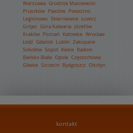
Warszawa
Grodzisk Mazowiecki
Pruszków
Piastów
Piaseczno
Legionowo
Skierniewice
Łowicz
WYŚWIETLEŃ:
5254
Grójec
Góra Kalwaria
Józefów
KOMENTARZY:
1
Kraków
Poznań
Katowice
Wrocław
Łódź
Gdańsk
Lublin
Zakopane
Sokołów
Sopot
Kielce
Radom
Bielsko-Biała
Opole
Częstochowa
Gliwice
Szczecin
Bydgoszcz
Olsztyn
WYŚWIETLEŃ:
2217
KOMENTARZY:
0
kontakt
WYŚWIETLEŃ:
3542