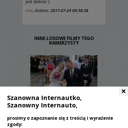
jest dobrze :)
tina
, dodano:
2017-07-24 09:38:38
INNE LOSOWE FILMY TEGO
KAMERZYSTY
×
Szanowna Internautko,
WYŚWIETLEŃ:
2977
KOMENTARZY:
0
Szanowny Internauto,
prosimy o zapoznanie się z treścią i wyrażenie
zgody: