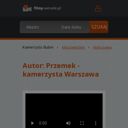
filmy
-wesele.pl
Kamerzyści ślubni
›
Mazowieckie
›
Warszawa
Autor:
Przemek -
kamerzysta Warszawa