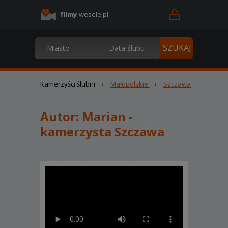
filmy
-wesele.pl
Kamerzyści ślubni
›
Małopolskie
›
Szczawa
Autor:
Marian -
kamerzysta Szczawa