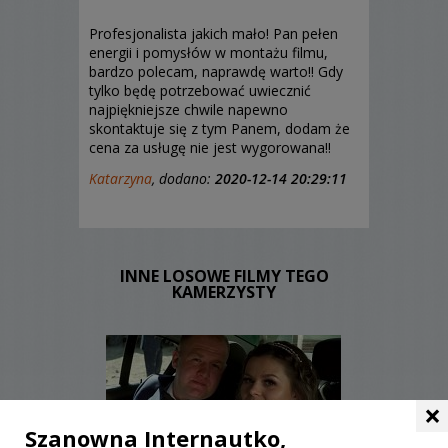
Profesjonalista jakich mało! Pan pełen
energii i pomysłów w montażu filmu,
bardzo polecam, naprawdę warto!! Gdy
tylko będę potrzebować uwiecznić
najpiękniejsze chwile napewno
skontaktuje się z tym Panem, dodam że
cena za usługę nie jest wygorowana!!
Katarzyna
, dodano:
2020-12-14 20:29:11
INNE LOSOWE FILMY TEGO
KAMERZYSTY
×
Szanowna Internautko,