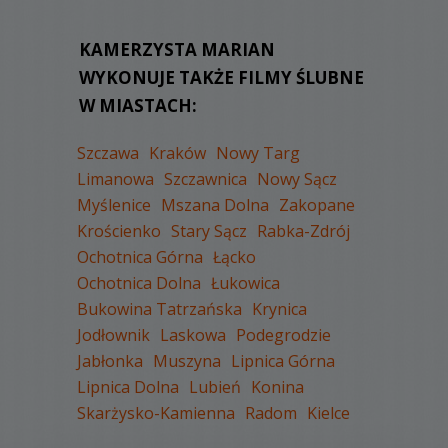
WYŚWIETLEŃ:
1754
KAMERZYSTA MARIAN
KOMENTARZY:
0
WYKONUJE TAKŻE FILMY ŚLUBNE
W MIASTACH:
Szczawa
Kraków
Nowy Targ
Limanowa
Szczawnica
Nowy Sącz
Myślenice
Mszana Dolna
Zakopane
WYŚWIETLEŃ:
1565
Krościenko
Stary Sącz
Rabka-Zdrój
KOMENTARZY:
0
Ochotnica Górna
Łącko
Ochotnica Dolna
Łukowica
Bukowina Tatrzańska
Krynica
Jodłownik
Laskowa
Podegrodzie
Jabłonka
Muszyna
Lipnica Górna
Lipnica Dolna
Lubień
Konina
WYŚWIETLEŃ:
1641
Skarżysko-Kamienna
Radom
Kielce
KOMENTARZY:
0