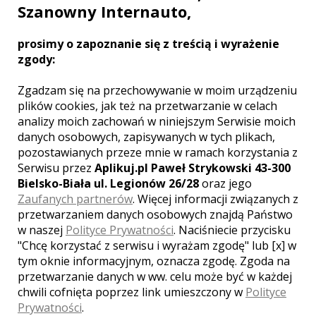
Szanowny Internauto,
WYŚWIETLEŃ:
1547
KOMENTARZY:
0
prosimy o zapoznanie się z treścią i wyrażenie
zgody:
Zgadzam się na przechowywanie w moim urządzeniu
plików cookies, jak też na przetwarzanie w celach
analizy moich zachowań w niniejszym Serwisie moich
danych osobowych, zapisywanych w tych plikach,
WYŚWIETLEŃ:
1540
pozostawianych przeze mnie w ramach korzystania z
KOMENTARZY:
0
Serwisu przez
Aplikuj.pl Paweł Strykowski 43-300
Bielsko-Biała ul. Legionów 26/28
oraz jego
Zaufanych partnerów
. Więcej informacji związanych z
przetwarzaniem danych osobowych znajdą Państwo
w naszej
Polityce Prywatności
. Naciśniecie przycisku
"Chcę korzystać z serwisu i wyrażam zgodę" lub [x] w
tym oknie informacyjnym, oznacza zgodę. Zgoda na
przetwarzanie danych w ww. celu może być w każdej
WYŚWIETLEŃ:
1774
KOMENTARZY:
0
chwili cofnięta poprzez link umieszczony w
Polityce
Prywatności
.