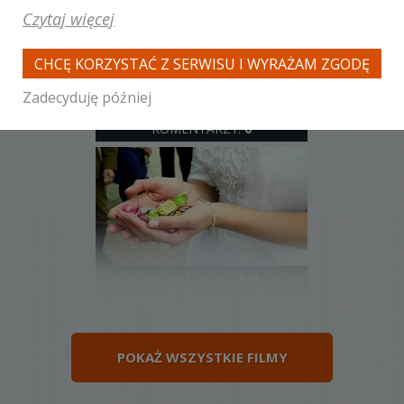
Czytaj więcej
CHCĘ KORZYSTAĆ Z SERWISU I WYRAŻAM ZGODĘ
Zadecyduję później
WYŚWIETLEŃ:
1341
KOMENTARZY:
0
WYŚWIETLEŃ:
1343
KOMENTARZY:
0
POKAŻ WSZYSTKIE FILMY