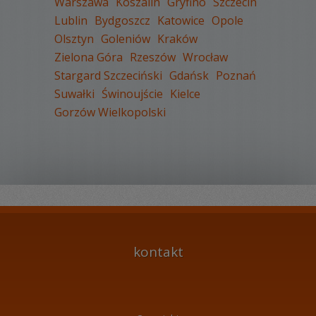
Warszawa
Koszalin
Gryfino
Szczecin
Lublin
Bydgoszcz
Katowice
Opole
Olsztyn
Goleniów
Kraków
WYŚWIETLEŃ:
1628
Zielona Góra
Rzeszów
Wrocław
KOMENTARZY:
0
Stargard Szczeciński
Gdańsk
Poznań
Suwałki
Świnoujście
Kielce
Gorzów Wielkopolski
WYŚWIETLEŃ:
3345
KOMENTARZY:
0
kontakt
WYŚWIETLEŃ:
1917