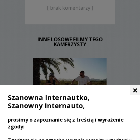
[ brak komentarzy ]
INNE LOSOWE FILMY TEGO
KAMERZYSTY
×
Szanowna Internautko,
WYŚWIETLEŃ:
2280
Szanowny Internauto,
KOMENTARZY:
1
prosimy o zapoznanie się z treścią i wyrażenie
zgody: