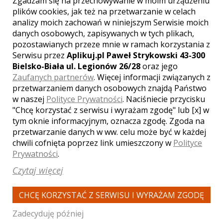
Zgadzam się na przechowywanie w moim urządzeniu
plików cookies, jak też na przetwarzanie w celach
analizy moich zachowań w niniejszym Serwisie moich
WYŚWIETLEŃ:
2819
danych osobowych, zapisywanych w tych plikach,
KOMENTARZY:
1
pozostawianych przeze mnie w ramach korzystania z
Serwisu przez
Aplikuj.pl Paweł Strykowski 43-300
Bielsko-Biała ul. Legionów 26/28
oraz jego
Zaufanych partnerów
. Więcej informacji związanych z
przetwarzaniem danych osobowych znajdą Państwo
w naszej
Polityce Prywatności
. Naciśniecie przycisku
"Chcę korzystać z serwisu i wyrażam zgodę" lub [x] w
tym oknie informacyjnym, oznacza zgodę. Zgoda na
WYŚWIETLEŃ:
1511
KOMENTARZY:
0
przetwarzanie danych w ww. celu może być w każdej
chwili cofnięta poprzez link umieszczony w
Polityce
Prywatności
.
Czytaj więcej
CHCĘ KORZYSTAĆ Z SERWISU I WYRAŻAM ZGODĘ
WYŚWIETLEŃ:
1577
Zadecyduję później
KOMENTARZY:
0