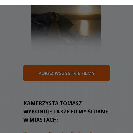
WYŚWIETLEŃ:
1511
KOMENTARZY:
0
POKAŻ WSZYSTKIE FILMY
WYŚWIETLEŃ:
2764
KAMERZYSTA TOMASZ
KOMENTARZY:
0
WYKONUJE TAKŻE FILMY ŚLUBNE
W MIASTACH: