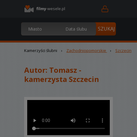
filmy
-wesele.pl
Kamerzyści ślubni
›
Zachodniopomorskie
›
Szczecin
Autor:
Tomasz -
kamerzysta Szczecin