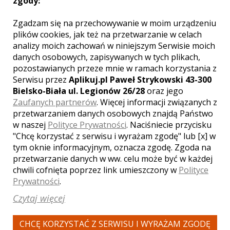
zgody:
Zgadzam się na przechowywanie w moim urządzeniu
plików cookies, jak też na przetwarzanie w celach
WYŚWIETLEŃ:
1639
analizy moich zachowań w niniejszym Serwisie moich
KOMENTARZY:
1
danych osobowych, zapisywanych w tych plikach,
pozostawianych przeze mnie w ramach korzystania z
Serwisu przez
Aplikuj.pl Paweł Strykowski 43-300
Bielsko-Biała ul. Legionów 26/28
oraz jego
Zaufanych partnerów
. Więcej informacji związanych z
przetwarzaniem danych osobowych znajdą Państwo
w naszej
Polityce Prywatności
. Naciśniecie przycisku
WYŚWIETLEŃ:
1524
"Chcę korzystać z serwisu i wyrażam zgodę" lub [x] w
KOMENTARZY:
0
tym oknie informacyjnym, oznacza zgodę. Zgoda na
przetwarzanie danych w ww. celu może być w każdej
chwili cofnięta poprzez link umieszczony w
Polityce
Prywatności
.
Czytaj więcej
WYŚWIETLEŃ:
1604
CHCĘ KORZYSTAĆ Z SERWISU I WYRAŻAM ZGODĘ