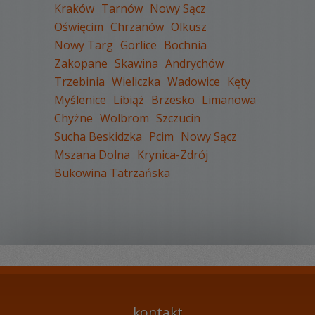
Kraków
Tarnów
Nowy Sącz
Oświęcim
Chrzanów
Olkusz
Nowy Targ
Gorlice
Bochnia
WYŚWIETLEŃ:
1404
Zakopane
Skawina
Andrychów
KOMENTARZY:
0
Trzebinia
Wieliczka
Wadowice
Kęty
Myślenice
Libiąż
Brzesko
Limanowa
Chyżne
Wolbrom
Szczucin
Sucha Beskidzka
Pcim
Nowy Sącz
Mszana Dolna
Krynica-Zdrój
Bukowina Tatrzańska
WYŚWIETLEŃ:
1498
KOMENTARZY:
1
kontakt