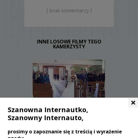
[ brak komentarzy ]
INNE LOSOWE FILMY TEGO
KAMERZYSTY
×
WYŚWIETLEŃ:
1517
Szanowna Internautko,
KOMENTARZY:
0
Szanowny Internauto,
prosimy o zapoznanie się z treścią i wyrażenie