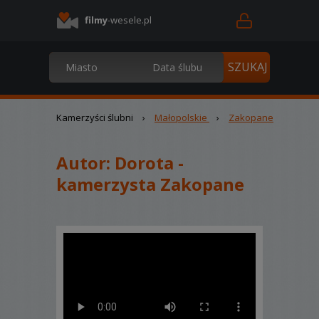
filmy
-wesele.pl
Kamerzyści ślubni
›
Małopolskie
›
Zakopane
Autor:
Dorota -
kamerzysta Zakopane