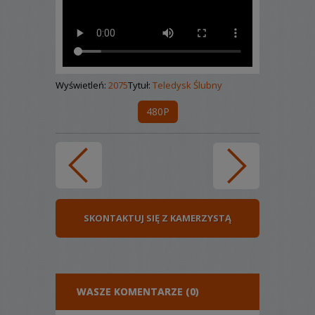
Wyświetleń:
2075
Tytuł:
Teledysk Ślubny
480P
SKONTAKTUJ SIĘ Z KAMERZYSTĄ
WASZE KOMENTARZE (0)