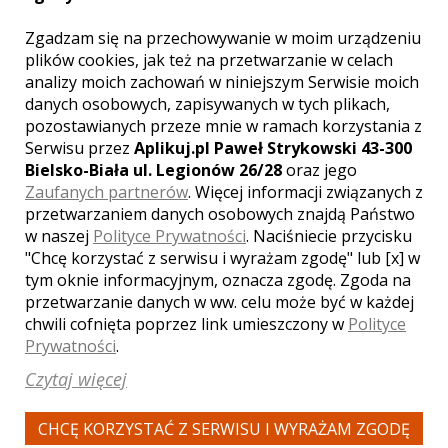
Zgadzam się na przechowywanie w moim urządzeniu
plików cookies, jak też na przetwarzanie w celach
analizy moich zachowań w niniejszym Serwisie moich
danych osobowych, zapisywanych w tych plikach,
pozostawianych przeze mnie w ramach korzystania z
WYŚWIETLEŃ:
1627
Serwisu przez
Aplikuj.pl Paweł Strykowski 43-300
KOMENTARZY:
0
Bielsko-Biała ul. Legionów 26/28
oraz jego
Zaufanych partnerów
. Więcej informacji związanych z
przetwarzaniem danych osobowych znajdą Państwo
w naszej
Polityce Prywatności
. Naciśniecie przycisku
"Chcę korzystać z serwisu i wyrażam zgodę" lub [x] w
tym oknie informacyjnym, oznacza zgodę. Zgoda na
przetwarzanie danych w ww. celu może być w każdej
WYŚWIETLEŃ:
2109
chwili cofnięta poprzez link umieszczony w
Polityce
KOMENTARZY:
1
Prywatności
.
Czytaj więcej
CHCĘ KORZYSTAĆ Z SERWISU I WYRAŻAM ZGODĘ