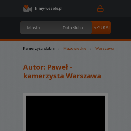
filmy
-wesele.pl
Kamerzyści ślubni
›
Mazowieckie
›
Warszawa
Autor:
Paweł -
kamerzysta Warszawa