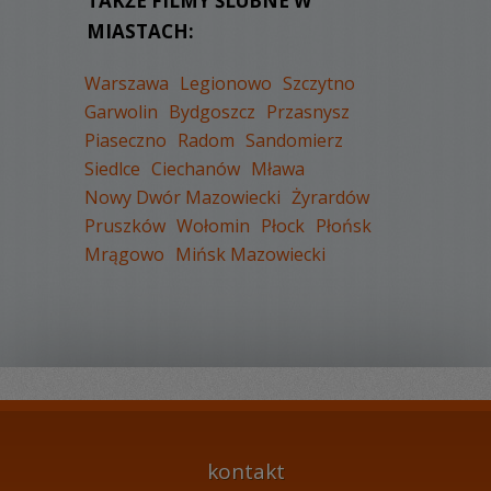
TAKŻE FILMY ŚLUBNE W
MIASTACH:
Warszawa
Legionowo
Szczytno
Garwolin
Bydgoszcz
Przasnysz
Piaseczno
Radom
Sandomierz
WYŚWIETLEŃ:
2802
Siedlce
Ciechanów
Mława
KOMENTARZY:
2
Nowy Dwór Mazowiecki
Żyrardów
Pruszków
Wołomin
Płock
Płońsk
Mrągowo
Mińsk Mazowiecki
WYŚWIETLEŃ:
1976
KOMENTARZY:
0
kontakt