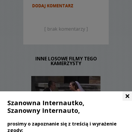
DODAJ KOMENTARZ
[ brak komentarzy ]
INNE LOSOWE FILMY TEGO
KAMERZYSTY
×
Szanowna Internautko,
Szanowny Internauto,
WYŚWIETLEŃ:
2158
prosimy o zapoznanie się z treścią i wyrażenie
KOMENTARZY:
0
zgody: