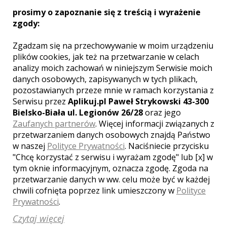
prosimy o zapoznanie się z treścią i wyrażenie
[ brak komentarzy ]
zgody:
Zgadzam się na przechowywanie w moim urządzeniu
plików cookies, jak też na przetwarzanie w celach
analizy moich zachowań w niniejszym Serwisie moich
INNE LOSOWE FILMY TEGO
KAMERZYSTY
danych osobowych, zapisywanych w tych plikach,
pozostawianych przeze mnie w ramach korzystania z
Serwisu przez
Aplikuj.pl Paweł Strykowski 43-300
Bielsko-Biała ul. Legionów 26/28
oraz jego
Zaufanych partnerów
. Więcej informacji związanych z
przetwarzaniem danych osobowych znajdą Państwo
w naszej
Polityce Prywatności
. Naciśniecie przycisku
"Chcę korzystać z serwisu i wyrażam zgodę" lub [x] w
tym oknie informacyjnym, oznacza zgodę. Zgoda na
WYŚWIETLEŃ:
906
przetwarzanie danych w ww. celu może być w każdej
KOMENTARZY:
0
chwili cofnięta poprzez link umieszczony w
Polityce
Prywatności
.
Czytaj więcej