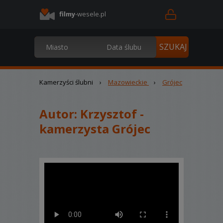
filmy
-wesele.pl
Kamerzyści ślubni
›
Mazowieckie
›
Grójec
Autor:
Krzysztof -
kamerzysta Grójec