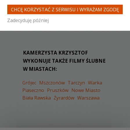
CHCĘ KORZYSTAĆ Z SERWISU I WYRAŻAM ZGODĘ
Zadecyduję później
WYŚWIETLEŃ:
818
KOMENTARZY:
0
KAMERZYSTA KRZYSZTOF
WYKONUJE TAKŻE FILMY ŚLUBNE
W MIASTACH:
Grójec
Mszczonów
Tarczyn
Warka
Piaseczno
Pruszków
Nowe Miasto
Biała Rawska
Żyrardów
Warszawa