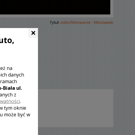
Tytuł:
videofilmowanie - Włocławek
×
uto,
też na
oich danych
 ramach
-Biała ul.
zanych z
ywatności
.
 w tym oknie
lu może być w