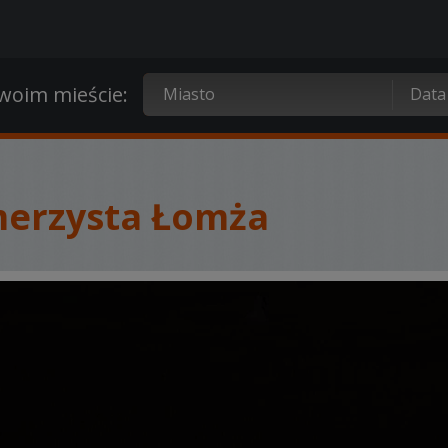
oim mieście:
merzysta Łomża