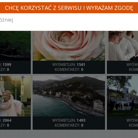
INNE LOSOWE FILMY TEGO KAMERZYSTY
CHCĘ KORZYSTAĆ Z SERWISU I WYRAŻAM ZGODĘ
óźniej
Ń:
1599
WYŚWIETLEŃ:
1561
WYŚWI
ZY:
0
KOMENTARZY:
0
KOM
Ń:
2064
WYŚWIETLEŃ:
1493
WYŚWI
ZY:
0
KOMENTARZY:
0
KOM