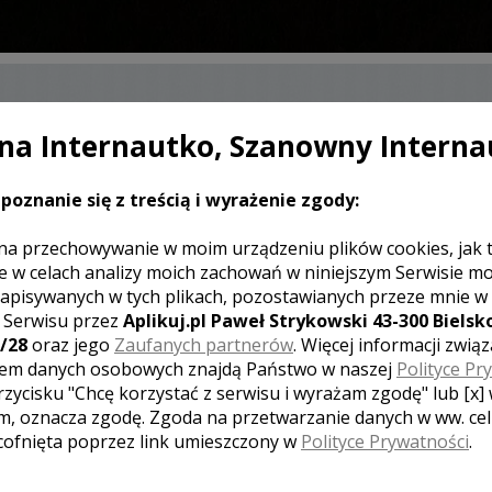
a Internautko, Szanowny Interna
SKONTAKTUJ SIĘ Z KAMERZYSTĄ
ŚLUBNYM
poznanie się z treścią i wyrażenie zgody:
na przechowywanie w moim urządzeniu plików cookies, jak 
e w celach analizy moich zachowań w niniejszym Serwisie m
apisywanych w tych plikach, pozostawianych przeze mnie w
J KOMENTARZ
z Serwisu przez
Aplikuj.pl Paweł Strykowski 43-300 Bielsko
/28
oraz jego
Zaufanych partnerów
. Więcej informacji zwią
em danych osobowych znajdą Państwo w naszej
Polityce Pr
rzycisku "Chcę korzystać z serwisu i wyrażam zgodę" lub [x]
[ brak komentarzy ]
m, oznacza zgodę. Zgoda na przetwarzanie danych w ww. ce
 cofnięta poprzez link umieszczony w
Polityce Prywatności
.