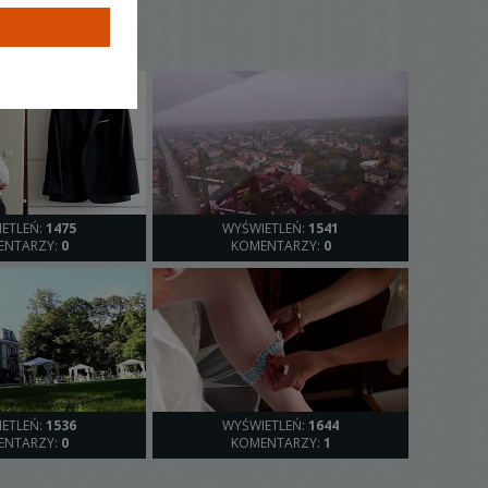
ETLEŃ:
1475
WYŚWIETLEŃ:
1541
ENTARZY:
0
KOMENTARZY:
0
ETLEŃ:
1536
WYŚWIETLEŃ:
1644
ENTARZY:
0
KOMENTARZY:
1