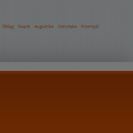
Elbląg
Słupsk
Augustów
Ostrołęka
Przemyśl