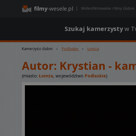
filmy
-wesele.pl
Wideofilmowanie i filmy ślubne
Szukaj kamerzysty
w Tw
Kamerzyści ślubni
›
Podlaskie
›
Łomża
Autor:
Krystian - ka
(miasto:
Łomża
, województwo
Podlaskie
)