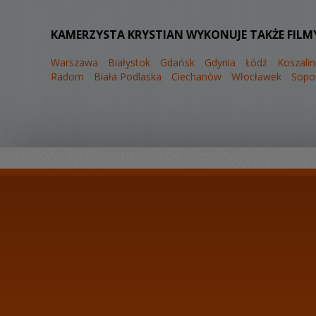
KAMERZYSTA KRYSTIAN WYKONUJE TAKŻE FILM
Warszawa
Białystok
Gdańsk
Gdynia
Łódź
Koszalin
Radom
Biała Podlaska
Ciechanów
Włocławek
Sopo