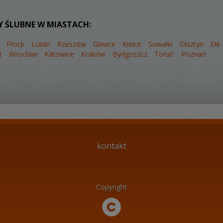
Y ŚLUBNE W MIASTACH:
Płock
Lublin
Rzeszów
Gliwice
Kielce
Suwałki
Olsztyn
Ełk
t
Wrocław
Katowice
Kraków
Bydgoszcz
Toruń
Poznań
kontakt
Copyright