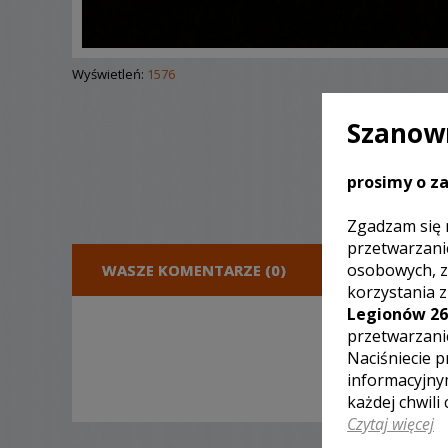
Wyświetleń:
1576
Szanown
prosimy o za
Zgadzam się 
przetwarzani
osobowych, z
WASZE KOMENTARZE (0)
DODA
korzystania 
Legionów 26
przetwarzani
Naciśniecie p
informacyjny
każdej chwili
Czytaj więcej